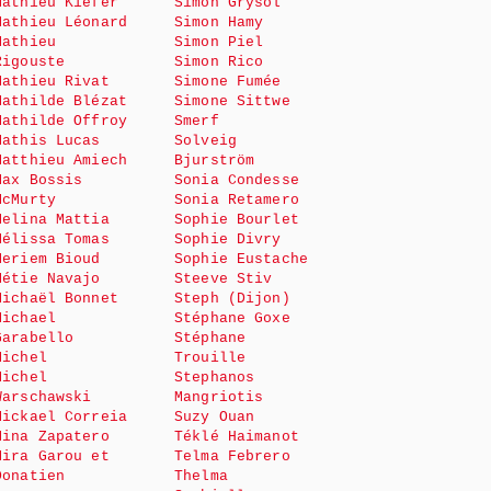
Mathieu Kiefer
Simon Grysol
Mathieu Léonard
Simon Hamy
Mathieu
Simon Piel
Rigouste
Simon Rico
Mathieu Rivat
Simone Fumée
Mathilde Blézat
Simone Sittwe
Mathilde Offroy
Smerf
Mathis Lucas
Solveig
Matthieu Amiech
Bjurström
Max Bossis
Sonia Condesse
McMurty
Sonia Retamero
Melina Mattia
Sophie Bourlet
Mélissa Tomas
Sophie Divry
Meriem Bioud
Sophie Eustache
Métie Navajo
Steeve Stiv
Michaël Bonnet
Steph (Dijon)
Michael
Stéphane Goxe
Garabello
Stéphane
Michel
Trouille
Michel
Stephanos
Warschawski
Mangriotis
Mickael Correia
Suzy Ouan
Mina Zapatero
Téklé Haimanot
Mira Garou et
Telma Febrero
Donatien
Thelma