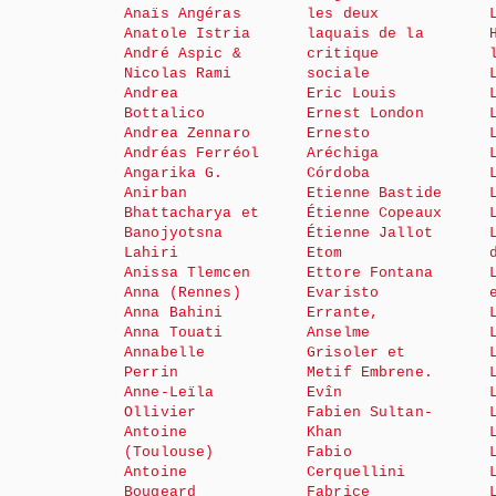
Anaïs Angéras
les deux
Anatole Istria
laquais de la
André Aspic &
critique
Nicolas Rami
sociale
Andrea
Eric Louis
Bottalico
Ernest London
Andrea Zennaro
Ernesto
Andréas Ferréol
Aréchiga
Angarika G.
Córdoba
Anirban
Etienne Bastide
Bhattacharya et
Étienne Copeaux
Banojyotsna
Étienne Jallot
Lahiri
Etom
Anissa Tlemcen
Ettore Fontana
Anna (Rennes)
Evaristo
Anna Bahini
Errante,
Anna Touati
Anselme
Annabelle
Grisoler et
Perrin
Metif Embrene.
Anne-Leïla
Evîn
Ollivier
Fabien Sultan-
Antoine
Khan
(Toulouse)
Fabio
Antoine
Cerquellini
Bougeard
Fabrice