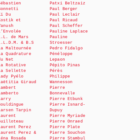
Sébastien
Patxi Beltzaiz
Bonnetti
Paul Berger
Ki Du
Paul Leclair
Kostik et
Paul Ricaud
Vanush
Paul Scheffer
L’Envolée
Pauline Laplace
L.L. de Mars
Pauline
L.L.D.M. & B.S
Stroesser
La Maltournée
Pedro Fidalgo
La Quadrature
Pénéloppe
du Net
Lepaon
La Rotative
Pépito Pinas
La Sellette
Pérès
Lady Pyélo
Philippe
Laëtitia Giraud
Wannesson
Lambert
Pierre
Lamberto
Bonnevalle
Larry
Pierre Etbunk
Bouldingue
Pierre Isnard-
Larsen Tarpin
Dupuy
Laurent
Pierre Myriade
Guilloteau
Pierre Onraed
Laurent Perez
Pierre Plate
Laurent Perez &
Pierre Souchon
Léna Rosada
Pierre Stambul