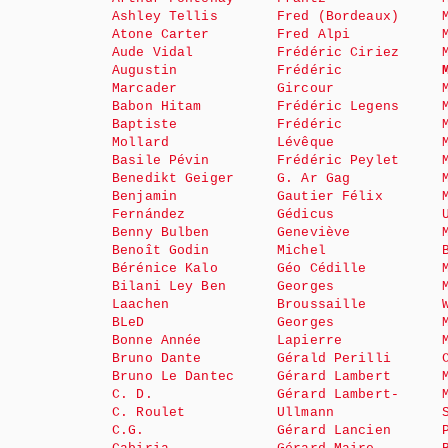
Ashley Tellis
Fred (Bordeaux)
Atone Carter
Fred Alpi
Aude Vidal
Frédéric Ciriez
Augustin
Frédéric
Marcader
Gircour
Babon Hitam
Frédéric Legens
Baptiste
Frédéric
Mollard
Lévêque
Basile Pévin
Frédéric Peylet
Benedikt Geiger
G. Ar Gag
Benjamin
Gautier Félix
Fernández
Gédicus
Benny Bulben
Geneviève
Benoît Godin
Michel
Bérénice Kalo
Géo Cédille
Bilani Ley Ben
Georges
Laachen
Broussaille
BLeD
Georges
Bonne Année
Lapierre
Bruno Dante
Gérald Perilli
Bruno Le Dantec
Gérard Lambert
C. D.
Gérard Lambert-
C. Roulet
Ullmann
C.G.
Gérard Lancien