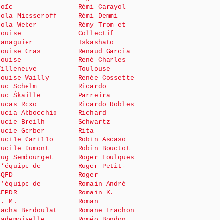
Loïc
Rémi Carayol
Lola Miesseroff
Rémi Demmi
Lola Weber
Rémy Trom et
Louise
Collectif
Canaguier
Iskashato
Louise Gras
Renaud Garcia
Louise
René-Charles
Villeneuve
Toulouse
Louise Wailly
Renée Cossette
Luc Schelm
Ricardo
Luc Śkaille
Parreira
Lucas Roxo
Ricardo Robles
Lucia Abbocchio
Richard
Lucie Breilh
Schwartz
Lucie Gerber
Rita
Lucile Carillo
Robin Ascaso
Lucile Dumont
Robin Bouctot
Lug Sembourget
Roger Foulques
L’équipe de
Roger Petit-
CQFD
Roger
L’équipe de
Romain André
AFPDR
Romain K.
M. M.
Roman
Macha Berdoulat
Romane Frachon
Mademoiselle
Roméo Bondon