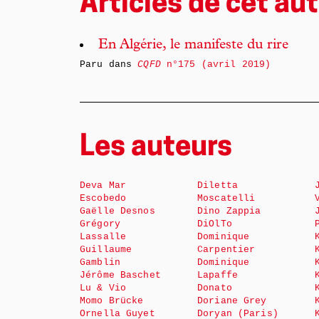
Articles de cet aut
En Algérie, le manifeste du rire
Paru dans
CQFD
n°175 (avril 2019)
Les auteurs
Deva Mar
Diletta
Escobedo
Moscatelli
Gaëlle Desnos
Dino Zappia
Grégory
DiOlTo
Lassalle
Dominique
Guillaume
Carpentier
Gamblin
Dominique
Jérôme Baschet
Lapaffe
Lu & Vio
Donato
Momo Brücke
Doriane Grey
Ornella Guyet
Doryan (Paris)