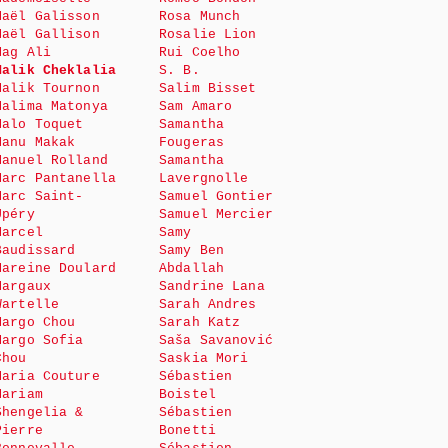
Maël Galisson
Rosa Munch
Maël Gallison
Rosalie Lion
Mag Ali
Rui Coelho
Malik Cheklalia
S. B.
Malik Tournon
Salim Bisset
Malima Matonya
Sam Amaro
Malo Toquet
Samantha
Manu Makak
Fougeras
Manuel Rolland
Samantha
Marc Pantanella
Lavergnolle
Marc Saint-
Samuel Gontier
Upéry
Samuel Mercier
Marcel
Samy
Baudissard
Samy Ben
Mareine Doulard
Abdallah
Margaux
Sandrine Lana
Wartelle
Sarah Andres
Margo Chou
Sarah Katz
Margo Sofia
Saša Savanović
Chou
Saskia Mori
Maria Couture
Sébastien
Mariam
Boistel
Shengelia &
Sébastien
Pierre
Bonetti