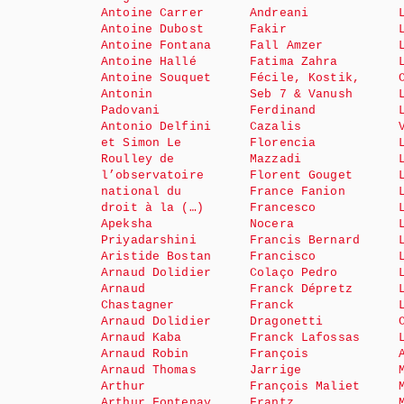
Antoine Carrer
Andreani
Antoine Dubost
Fakir
Antoine Fontana
Fall Amzer
Antoine Hallé
Fatima Zahra
Antoine Souquet
Fécile, Kostik,
Antonin
Seb 7 & Vanush
Padovani
Ferdinand
Antonio Delfini
Cazalis
et Simon Le
Florencia
Roulley de
Mazzadi
l’observatoire
Florent Gouget
national du
France Fanion
droit à la (…)
Francesco
Apeksha
Nocera
Priyadarshini
Francis Bernard
Aristide Bostan
Francisco
Arnaud Dolidier
Colaço Pedro
Arnaud
Franck Dépretz
Chastagner
Franck
Arnaud Dolidier
Dragonetti
Arnaud Kaba
Franck Lafossas
Arnaud Robin
François
Arnaud Thomas
Jarrige
Arthur
François Maliet
Arthur Fontenay
Frantz