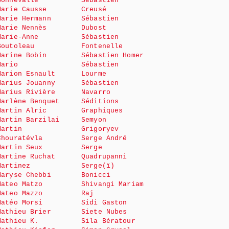
Bonnevalle
Sébastien
Marie Causse
Creusé
Marie Hermann
Sébastien
Marie Nennès
Dubost
Marie-Anne
Sébastien
Boutoleau
Fontenelle
Marine Bobin
Sébastien Homer
Mario
Sébastien
Marion Esnault
Lourme
Marius Jouanny
Sébastien
Marius Rivière
Navarro
Marlène Benquet
Séditions
Martin Alric
Graphiques
Martin Barzilai
Semyon
Martin
Grigoryev
Chouratévla
Serge André
Martin Seux
Serge
Martine Ruchat
Quadrupanni
Martinez
Serge(ï)
Maryse Chebbi
Bonicci
Mateo Matzo
Shivangi Mariam
Mateo Mazzo
Raj
Matéo Morsi
Sidi Gaston
Mathieu Brier
Siete Nubes
Mathieu K.
Sila Bératour