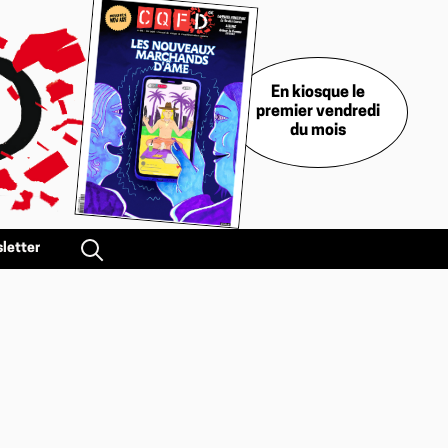
En kiosque le
premier vendredi
du mois
letter