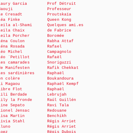
Laury Garcia
Prof Détruit
Haouji
Professeur
le Cresadt
Proutskaïa
Léa Finke
Queen Kong
Leila al-Shami
Quelques ami.es
Leila Chaix
de Fabrice
Leila Porcher
Boromée
Léna Coulon
Rabha Attaf
Léna Rosada
Rafael
Léo Michel
Campagnolo
Léo ¨Petillot
Rafaël
Les camarades
Snoriguzzi
de Manifesten
Rafik Chekkat
Les sardinières
Raphaël
en colère
Boukandoura
Li Magaou
Raphaël Kempf
Libre Flot
Raphaël
Lili Berdade
Lebrujah
Lily la Fronde
Raúl Guillén
Line Sepato
Ravi Tala
Lionel Jensac
Redouane
Lisa Martin
Benchikh
Livia Stahl
Régis Arriet
Lluno
Régis Arriet
Loez
Régis Dubois