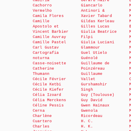
Cabiria
Gérard Maire
Cachorro
Giancarlo
Vermelho
Antinori &
Camila Flores
Xavier Tabard
Camille
Gildas Kerleau
Apostolo et
Gilles Lucas
Vincent Barbier
Giulia Beatrice
Camille Auvray
Filpi
Camille Pastel
Giulia Luciani
Carl Gustav
Glammour
Cartografia
Guel Utielo
noturna
Guénolé
Casse-noisette
Guillaume de
Catherine
Poinzéreau
Thumann
Guillaume
Cécile Février
Vallet
Cécile Ketbi
Gurshamshir
Cécile Kiefer
Singh
Célia Izoard
Guy (Toulouse)
Célia Merckens
Guy David
Céline Pessis
Gwen Hainaux
Cerna
Gwenola
Charlène
Ricordeau
Cuartero
H. C.
Charles
H. K.