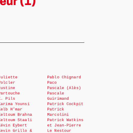
eur (1)
Juliette
Pablo Chignard
Volcler
Paco
Justine
Pascale (Alès)
Partouche
Pascale
K. Pils
Guirimand
Karima Younsi
Patrick Cockpit
Kelb H’mar
Patrick
Keltoum Brahna
Marcolini
Keltoum Staali
Patrick Watkins
Kévin Eybert
et Jean-Pierre
Kevin Grillo &
Le Nestour