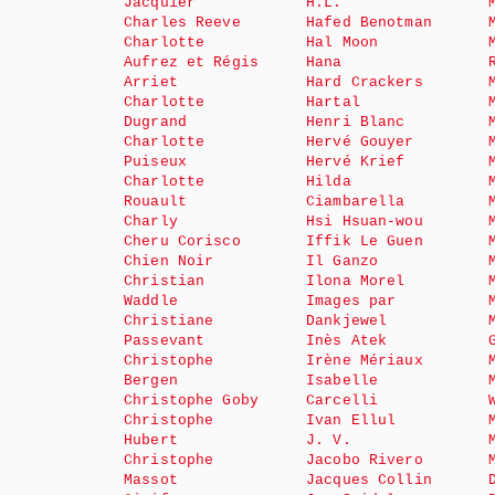
Jacquier
H.L.
Charles Reeve
Hafed Benotman
Charlotte
Hal Moon
Aufrez et Régis
Hana
Arriet
Hard Crackers
Charlotte
Hartal
Dugrand
Henri Blanc
Charlotte
Hervé Gouyer
Puiseux
Hervé Krief
Charlotte
Hilda
Rouault
Ciambarella
Charly
Hsi Hsuan-wou
Cheru Corisco
Iffik Le Guen
Chien Noir
Il Ganzo
Christian
Ilona Morel
Waddle
Images par
Christiane
Dankjewel
Passevant
Inès Atek
Christophe
Irène Mériaux
Bergen
Isabelle
Christophe Goby
Carcelli
Christophe
Ivan Ellul
Hubert
J. V.
Christophe
Jacobo Rivero
Massot
Jacques Collin