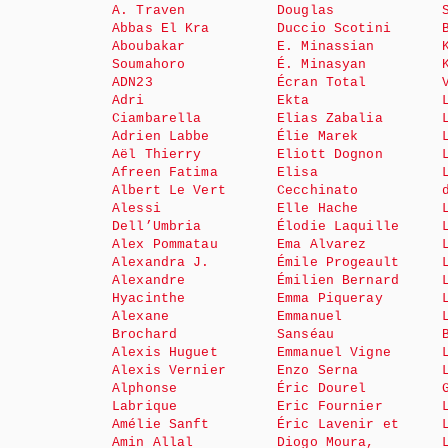
A. Traven
Douglas
Abbas El Kra
Duccio Scotini
Aboubakar
E. Minassian
Soumahoro
É. Minasyan
ADN23
Écran Total
Adri
Ekta
Ciambarella
Elias Zabalia
Adrien Labbe
Élie Marek
Aël Thierry
Eliott Dognon
Afreen Fatima
Elisa
Albert Le Vert
Cecchinato
Alessi
Elle Hache
Dell’Umbria
Élodie Laquille
Alex Pommatau
Ema Alvarez
Alexandra J.
Émile Progeault
Alexandre
Émilien Bernard
Hyacinthe
Emma Piqueray
Alexane
Emmanuel
Brochard
Sanséau
Alexis Huguet
Emmanuel Vigne
Alexis Vernier
Enzo Serna
Alphonse
Éric Dourel
Labrique
Eric Fournier
Amélie Sanft
Éric Lavenir et
Amin Allal
Diogo Moura,