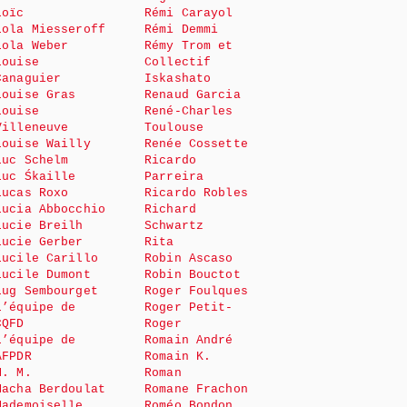
Loïc
Rémi Carayol
Lola Miesseroff
Rémi Demmi
Lola Weber
Rémy Trom et
Louise
Collectif
Canaguier
Iskashato
Louise Gras
Renaud Garcia
Louise
René-Charles
Villeneuve
Toulouse
Louise Wailly
Renée Cossette
Luc Schelm
Ricardo
Luc Śkaille
Parreira
Lucas Roxo
Ricardo Robles
Lucia Abbocchio
Richard
Lucie Breilh
Schwartz
Lucie Gerber
Rita
Lucile Carillo
Robin Ascaso
Lucile Dumont
Robin Bouctot
Lug Sembourget
Roger Foulques
L’équipe de
Roger Petit-
CQFD
Roger
L’équipe de
Romain André
AFPDR
Romain K.
M. M.
Roman
Macha Berdoulat
Romane Frachon
Mademoiselle
Roméo Bondon