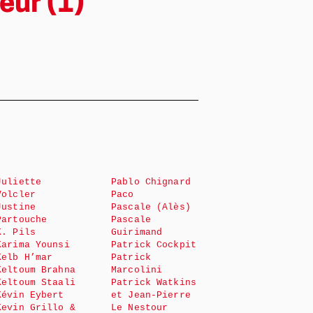
eur (1)
Juliette
Pablo Chignard
Volcler
Paco
Justine
Pascale (Alès)
Partouche
Pascale
K. Pils
Guirimand
Karima Younsi
Patrick Cockpit
Kelb H’mar
Patrick
Keltoum Brahna
Marcolini
Keltoum Staali
Patrick Watkins
Kévin Eybert
et Jean-Pierre
Kevin Grillo &
Le Nestour