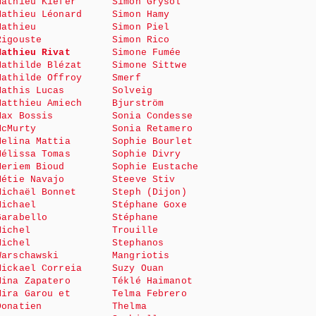
Mathieu Kiefer
Simon Grysol
Mathieu Léonard
Simon Hamy
Mathieu
Simon Piel
Rigouste
Simon Rico
Mathieu Rivat
Simone Fumée
Mathilde Blézat
Simone Sittwe
Mathilde Offroy
Smerf
Mathis Lucas
Solveig
Matthieu Amiech
Bjurström
Max Bossis
Sonia Condesse
McMurty
Sonia Retamero
Melina Mattia
Sophie Bourlet
Mélissa Tomas
Sophie Divry
Meriem Bioud
Sophie Eustache
Métie Navajo
Steeve Stiv
Michaël Bonnet
Steph (Dijon)
Michael
Stéphane Goxe
Garabello
Stéphane
Michel
Trouille
Michel
Stephanos
Warschawski
Mangriotis
Mickael Correia
Suzy Ouan
Mina Zapatero
Téklé Haimanot
Mira Garou et
Telma Febrero
Donatien
Thelma