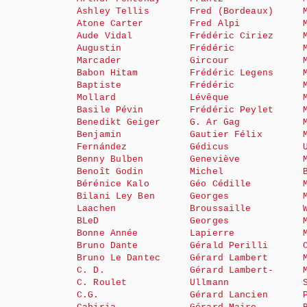
Ashley Tellis
Fred (Bordeaux)
Atone Carter
Fred Alpi
Aude Vidal
Frédéric Ciriez
Augustin
Frédéric
Marcader
Gircour
Babon Hitam
Frédéric Legens
Baptiste
Frédéric
Mollard
Lévêque
Basile Pévin
Frédéric Peylet
Benedikt Geiger
G. Ar Gag
Benjamin
Gautier Félix
Fernández
Gédicus
Benny Bulben
Geneviève
Benoît Godin
Michel
Bérénice Kalo
Géo Cédille
Bilani Ley Ben
Georges
Laachen
Broussaille
BLeD
Georges
Bonne Année
Lapierre
Bruno Dante
Gérald Perilli
Bruno Le Dantec
Gérard Lambert
C. D.
Gérard Lambert-
C. Roulet
Ullmann
C.G.
Gérard Lancien