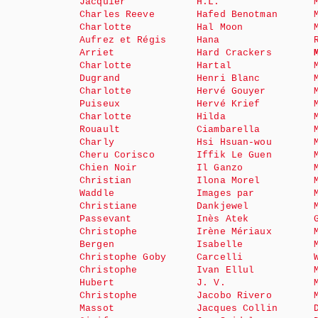
Jacquier
H.L.
Charles Reeve
Hafed Benotman
Charlotte
Hal Moon
Aufrez et Régis
Hana
Arriet
Hard Crackers
Charlotte
Hartal
Dugrand
Henri Blanc
Charlotte
Hervé Gouyer
Puiseux
Hervé Krief
Charlotte
Hilda
Rouault
Ciambarella
Charly
Hsi Hsuan-wou
Cheru Corisco
Iffik Le Guen
Chien Noir
Il Ganzo
Christian
Ilona Morel
Waddle
Images par
Christiane
Dankjewel
Passevant
Inès Atek
Christophe
Irène Mériaux
Bergen
Isabelle
Christophe Goby
Carcelli
Christophe
Ivan Ellul
Hubert
J. V.
Christophe
Jacobo Rivero
Massot
Jacques Collin