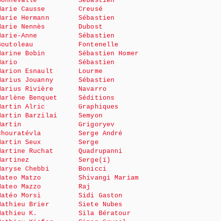
Bonnevalle
Sébastien
Marie Causse
Creusé
Marie Hermann
Sébastien
Marie Nennès
Dubost
Marie-Anne
Sébastien
Boutoleau
Fontenelle
Marine Bobin
Sébastien Homer
Mario
Sébastien
Marion Esnault
Lourme
Marius Jouanny
Sébastien
Marius Rivière
Navarro
Marlène Benquet
Séditions
Martin Alric
Graphiques
Martin Barzilai
Semyon
Martin
Grigoryev
Chouratévla
Serge André
Martin Seux
Serge
Martine Ruchat
Quadrupanni
Martinez
Serge(ï)
Maryse Chebbi
Bonicci
Mateo Matzo
Shivangi Mariam
Mateo Mazzo
Raj
Matéo Morsi
Sidi Gaston
Mathieu Brier
Siete Nubes
Mathieu K.
Sila Bératour