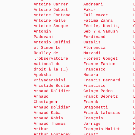
Antoine Carrer
Andreani
Antoine Dubost
Fakir
Antoine Fontana
Fall Amzer
Antoine Hallé
Fatima Zahra
Antoine Souquet
Fécile, Kostik,
Antonin
Seb 7 & Vanush
Padovani
Ferdinand
Antonio Delfini
Cazalis
et Simon Le
Florencia
Roulley de
Mazzadi
l’observatoire
Florent Gouget
national du
France Fanion
droit à la (…)
Francesco
Apeksha
Nocera
Priyadarshini
Francis Bernard
Aristide Bostan
Francisco
Arnaud Dolidier
Colaço Pedro
Arnaud
Franck Dépretz
Chastagner
Franck
Arnaud Dolidier
Dragonetti
Arnaud Kaba
Franck Lafossas
Arnaud Robin
François
Arnaud Thomas
Jarrige
Arthur
François Maliet
Arthur Fontenay
Frantz