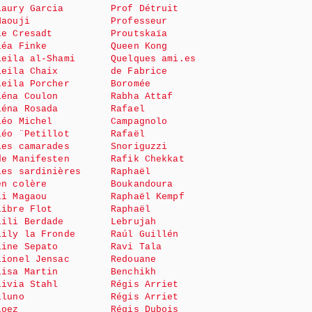
Laury Garcia
Prof Détruit
Haouji
Professeur
le Cresadt
Proutskaïa
Léa Finke
Queen Kong
Leila al-Shami
Quelques ami.es
Leila Chaix
de Fabrice
Leila Porcher
Boromée
Léna Coulon
Rabha Attaf
Léna Rosada
Rafael
Léo Michel
Campagnolo
Léo ¨Petillot
Rafaël
Les camarades
Snoriguzzi
de Manifesten
Rafik Chekkat
Les sardinières
Raphaël
en colère
Boukandoura
Li Magaou
Raphaël Kempf
Libre Flot
Raphaël
Lili Berdade
Lebrujah
Lily la Fronde
Raúl Guillén
Line Sepato
Ravi Tala
Lionel Jensac
Redouane
Lisa Martin
Benchikh
Livia Stahl
Régis Arriet
Lluno
Régis Arriet
Loez
Régis Dubois