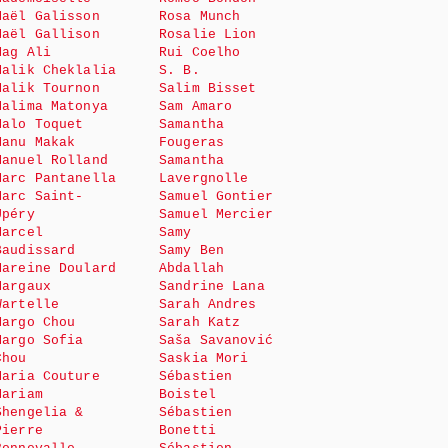
Maël Galisson
Rosa Munch
Maël Gallison
Rosalie Lion
Mag Ali
Rui Coelho
Malik Cheklalia
S. B.
Malik Tournon
Salim Bisset
Malima Matonya
Sam Amaro
Malo Toquet
Samantha
Manu Makak
Fougeras
Manuel Rolland
Samantha
Marc Pantanella
Lavergnolle
Marc Saint-
Samuel Gontier
Upéry
Samuel Mercier
Marcel
Samy
Baudissard
Samy Ben
Mareine Doulard
Abdallah
Margaux
Sandrine Lana
Wartelle
Sarah Andres
Margo Chou
Sarah Katz
Margo Sofia
Saša Savanović
Chou
Saskia Mori
Maria Couture
Sébastien
Mariam
Boistel
Shengelia &
Sébastien
Pierre
Bonetti