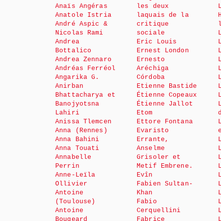
Anaïs Angéras
les deux
Anatole Istria
laquais de la
André Aspic &
critique
Nicolas Rami
sociale
Andrea
Eric Louis
Bottalico
Ernest London
Andrea Zennaro
Ernesto
Andréas Ferréol
Aréchiga
Angarika G.
Córdoba
Anirban
Etienne Bastide
Bhattacharya et
Étienne Copeaux
Banojyotsna
Étienne Jallot
Lahiri
Etom
Anissa Tlemcen
Ettore Fontana
Anna (Rennes)
Evaristo
Anna Bahini
Errante,
Anna Touati
Anselme
Annabelle
Grisoler et
Perrin
Metif Embrene.
Anne-Leïla
Evîn
Ollivier
Fabien Sultan-
Antoine
Khan
(Toulouse)
Fabio
Antoine
Cerquellini
Bougeard
Fabrice