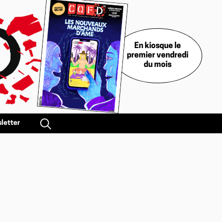
En kiosque le
premier vendredi
du mois
letter