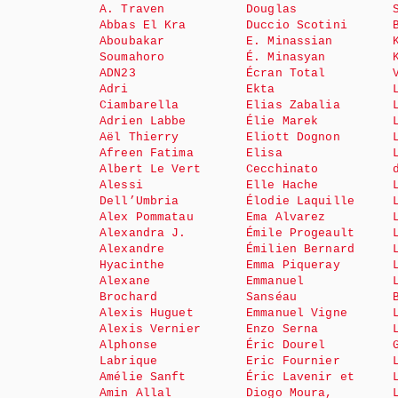
A. Traven
Douglas
Abbas El Kra
Duccio Scotini
Aboubakar
E. Minassian
Soumahoro
É. Minasyan
ADN23
Écran Total
Adri
Ekta
Ciambarella
Elias Zabalia
Adrien Labbe
Élie Marek
Aël Thierry
Eliott Dognon
Afreen Fatima
Elisa
Albert Le Vert
Cecchinato
Alessi
Elle Hache
Dell’Umbria
Élodie Laquille
Alex Pommatau
Ema Alvarez
Alexandra J.
Émile Progeault
Alexandre
Émilien Bernard
Hyacinthe
Emma Piqueray
Alexane
Emmanuel
Brochard
Sanséau
Alexis Huguet
Emmanuel Vigne
Alexis Vernier
Enzo Serna
Alphonse
Éric Dourel
Labrique
Eric Fournier
Amélie Sanft
Éric Lavenir et
Amin Allal
Diogo Moura,