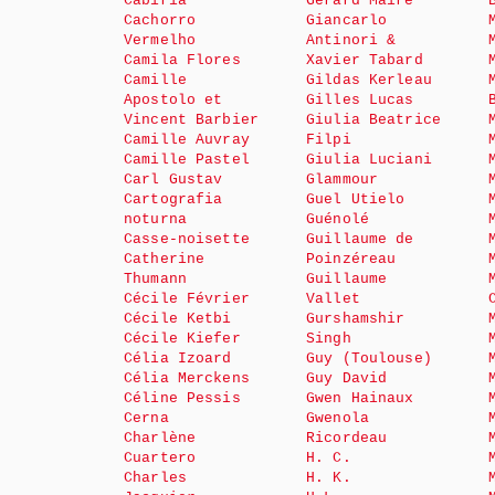
Cabiria
Gérard Maire
Cachorro
Giancarlo
Vermelho
Antinori &
Camila Flores
Xavier Tabard
Camille
Gildas Kerleau
Apostolo et
Gilles Lucas
Vincent Barbier
Giulia Beatrice
Camille Auvray
Filpi
Camille Pastel
Giulia Luciani
Carl Gustav
Glammour
Cartografia
Guel Utielo
noturna
Guénolé
Casse-noisette
Guillaume de
Catherine
Poinzéreau
Thumann
Guillaume
Cécile Février
Vallet
Cécile Ketbi
Gurshamshir
Cécile Kiefer
Singh
Célia Izoard
Guy (Toulouse)
Célia Merckens
Guy David
Céline Pessis
Gwen Hainaux
Cerna
Gwenola
Charlène
Ricordeau
Cuartero
H. C.
Charles
H. K.