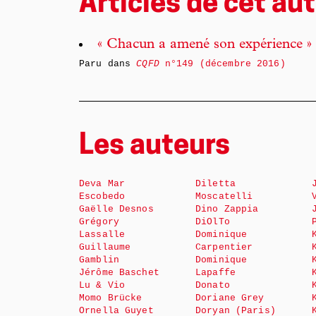
Articles de cet aut
« Chacun a amené son expérience »
Paru dans
CQFD
n°149 (décembre 2016)
Les auteurs
Deva Mar
Diletta
Escobedo
Moscatelli
Gaëlle Desnos
Dino Zappia
Grégory
DiOlTo
Lassalle
Dominique
Guillaume
Carpentier
Gamblin
Dominique
Jérôme Baschet
Lapaffe
Lu & Vio
Donato
Momo Brücke
Doriane Grey
Ornella Guyet
Doryan (Paris)