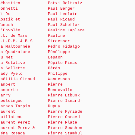
Sébastien
Patxi Beltzaiz
Bonnetti
Paul Berger
Ki Du
Paul Leclair
Kostik et
Paul Ricaud
Vanush
Paul Scheffer
L’Envolée
Pauline Laplace
L.L. de Mars
Pauline
L.L.D.M. & B.S
Stroesser
La Maltournée
Pedro Fidalgo
La Quadrature
Pénéloppe
du Net
Lepaon
La Rotative
Pépito Pinas
La Sellette
Pérès
Lady Pyélo
Philippe
Laëtitia Giraud
Wannesson
Lambert
Pierre
Lamberto
Bonnevalle
Larry
Pierre Etbunk
Bouldingue
Pierre Isnard-
Larsen Tarpin
Dupuy
Laurent
Pierre Myriade
Guilloteau
Pierre Onraed
Laurent Perez
Pierre Plate
Laurent Perez &
Pierre Souchon
Léna Rosada
Pierre Stambul