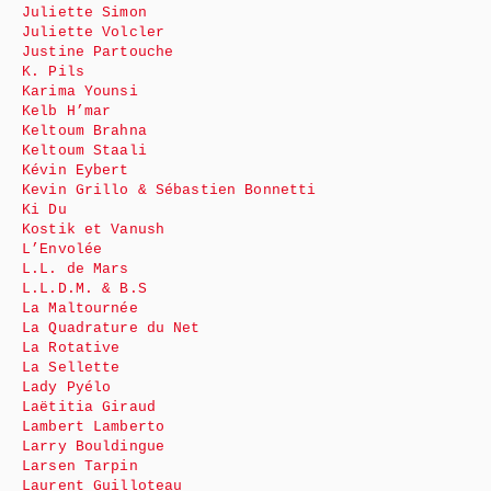
Juliette Simon
Juliette Volcler
Justine Partouche
K. Pils
Karima Younsi
Kelb H’mar
Keltoum Brahna
Keltoum Staali
Kévin Eybert
Kevin Grillo & Sébastien Bonnetti
Ki Du
Kostik et Vanush
L’Envolée
L.L. de Mars
L.L.D.M. & B.S
La Maltournée
La Quadrature du Net
La Rotative
La Sellette
Lady Pyélo
Laëtitia Giraud
Lambert Lamberto
Larry Bouldingue
Larsen Tarpin
Laurent Guilloteau