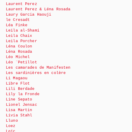
Laurent Perez
Laurent Perez & Léna Rosada
Laury Garcia Haouji
le Cresadt
Léa Finke
Leila al-Shami
Leila Chaix
Leila Porcher
Léna Coulon
Léna Rosada
Léo Michel
Léo ¨Petillot
Les camarades de Manifesten
Les sardinières en colère
Li Magaou
Libre Flot
Lili Berdade
Lily la Fronde
Line Sepato
Lionel Jensac
Lisa Martin
Livia Stahl
Lluno
Loez
Loïc