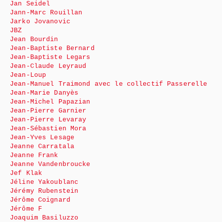
Jan Seidel
Jann-Marc Rouillan
Jarko Jovanovic
JBZ
Jean Bourdin
Jean-Baptiste Bernard
Jean-Baptiste Legars
Jean-Claude Leyraud
Jean-Loup
Jean-Manuel Traimond avec le collectif Passerelle
Jean-Marie Danyès
Jean-Michel Papazian
Jean-Pierre Garnier
Jean-Pierre Levaray
Jean-Sébastien Mora
Jean-Yves Lesage
Jeanne Carratala
Jeanne Frank
Jeanne Vandenbroucke
Jef Klak
Jéline Yakoublanc
Jérémy Rubenstein
Jérôme Coignard
Jérôme F
Joaquim Basiluzzo