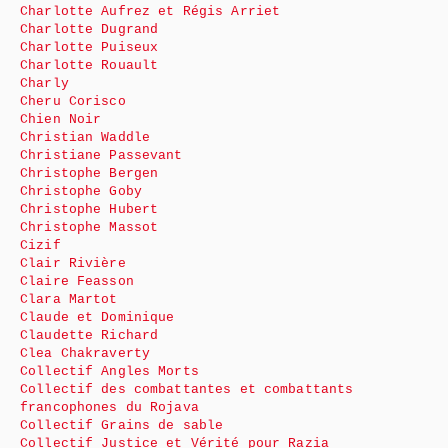
Charlotte Aufrez et Régis Arriet
Charlotte Dugrand
Charlotte Puiseux
Charlotte Rouault
Charly
Cheru Corisco
Chien Noir
Christian Waddle
Christiane Passevant
Christophe Bergen
Christophe Goby
Christophe Hubert
Christophe Massot
Cizif
Clair Rivière
Claire Feasson
Clara Martot
Claude et Dominique
Claudette Richard
Clea Chakraverty
Collectif Angles Morts
Collectif des combattantes et combattants
francophones du Rojava
Collectif Grains de sable
Collectif Justice et Vérité pour Razia