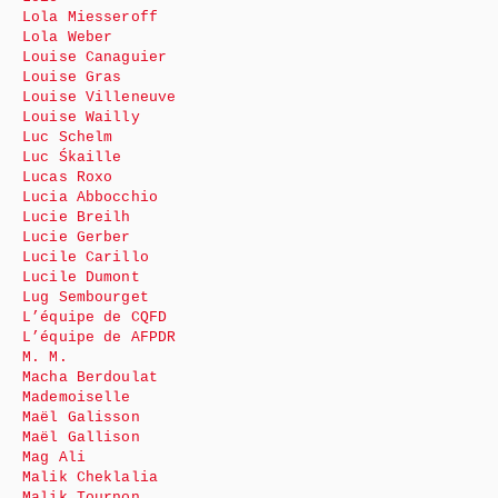
Lola Miesseroff
Lola Weber
Louise Canaguier
Louise Gras
Louise Villeneuve
Louise Wailly
Luc Schelm
Luc Śkaille
Lucas Roxo
Lucia Abbocchio
Lucie Breilh
Lucie Gerber
Lucile Carillo
Lucile Dumont
Lug Sembourget
L’équipe de CQFD
L’équipe de AFPDR
M. M.
Macha Berdoulat
Mademoiselle
Maël Galisson
Maël Gallison
Mag Ali
Malik Cheklalia
Malik Tournon