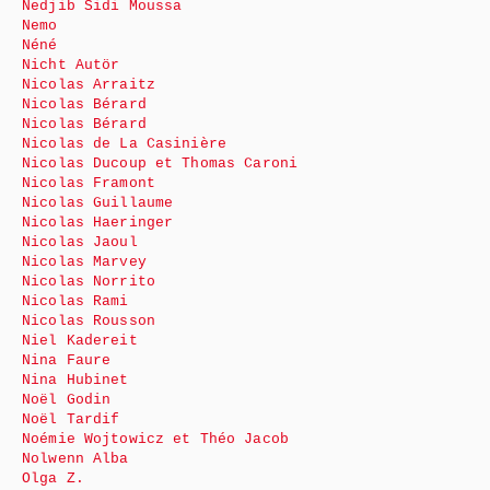
Nedjib Sidi Moussa
Nemo
Néné
Nicht Autör
Nicolas Arraitz
Nicolas Bérard
Nicolas Bérard
Nicolas de La Casinière
Nicolas Ducoup et Thomas Caroni
Nicolas Framont
Nicolas Guillaume
Nicolas Haeringer
Nicolas Jaoul
Nicolas Marvey
Nicolas Norrito
Nicolas Rami
Nicolas Rousson
Niel Kadereit
Nina Faure
Nina Hubinet
Noël Godin
Noël Tardif
Noémie Wojtowicz et Théo Jacob
Nolwenn Alba
Olga Z.