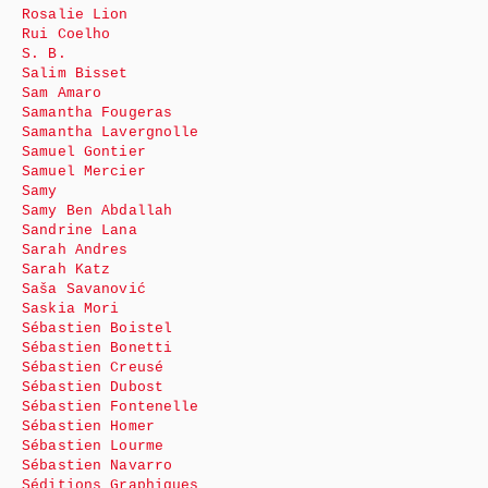
Rosalie Lion
Rui Coelho
S. B.
Salim Bisset
Sam Amaro
Samantha Fougeras
Samantha Lavergnolle
Samuel Gontier
Samuel Mercier
Samy
Samy Ben Abdallah
Sandrine Lana
Sarah Andres
Sarah Katz
Saša Savanović
Saskia Mori
Sébastien Boistel
Sébastien Bonetti
Sébastien Creusé
Sébastien Dubost
Sébastien Fontenelle
Sébastien Homer
Sébastien Lourme
Sébastien Navarro
Séditions Graphiques