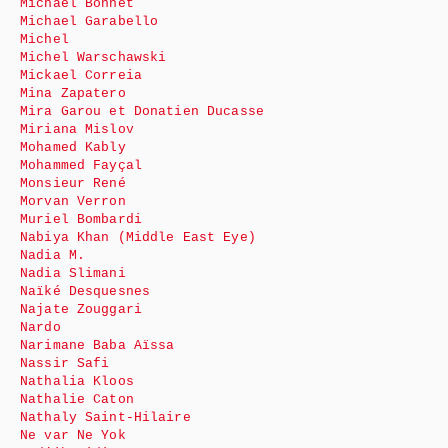
Michaël Bonnet
Michael Garabello
Michel
Michel Warschawski
Mickael Correia
Mina Zapatero
Mira Garou et Donatien Ducasse
Miriana Mislov
Mohamed Kably
Mohammed Fayçal
Monsieur René
Morvan Verron
Muriel Bombardi
Nabiya Khan (Middle East Eye)
Nadia M.
Nadia Slimani
Naïké Desquesnes
Najate Zouggari
Nardo
Narimane Baba Aïssa
Nassir Safi
Nathalia Kloos
Nathalie Caton
Nathaly Saint-Hilaire
Ne var Ne Yok