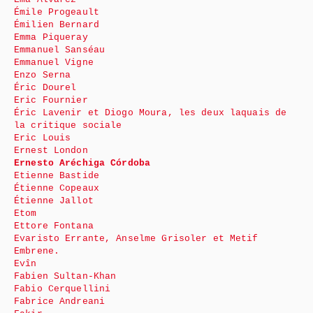
Émile Progeault
Émilien Bernard
Emma Piqueray
Emmanuel Sanséau
Emmanuel Vigne
Enzo Serna
Éric Dourel
Eric Fournier
Éric Lavenir et Diogo Moura, les deux laquais de
la critique sociale
Eric Louis
Ernest London
Ernesto Aréchiga Córdoba
Etienne Bastide
Étienne Copeaux
Étienne Jallot
Etom
Ettore Fontana
Evaristo Errante, Anselme Grisoler et Metif
Embrene.
Evîn
Fabien Sultan-Khan
Fabio Cerquellini
Fabrice Andreani