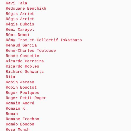
Ravi Tala
Redouane Benchikh
Régis Arriet
Régis Arriet
Régis Dubois
Rémi Carayol
Rémi Demmi
Rémy Trom et Collectif Iskashato
Renaud Garcia
René-Charles Toulouse
Renée Cossette
Ricardo Parreira
Ricardo Robles
Richard Schwartz
Rita
Robin Ascaso
Robin Bouctot
Roger Foulques
Roger Petit-Roger
Romain André
Romain K.
Roman
Romane Frachon
Roméo Bondon
Rosa Munch