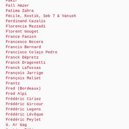
Fakir
Fall Amzer
Fatima Zahra
Fécile, Kostik, Seb 7 & Vanush
Ferdinand Cazalis
Florencia Mazzadi
Florent Gouget
France Fanion
Francesco Nocera
Francis Bernard
Francisco Colaço Pedro
Franck Dépretz
Franck Dragonetti
Franck Lafossas
François Jarrige
François Maliet
Frantz
Fred (Bordeaux)
Fred Alpi
Frédéric Ciriez
Frédéric Gircour
Frédéric Legens
Frédéric Lévêque
Frédéric Peylet
G. Ar Gag