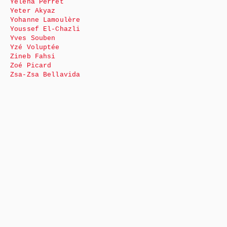
Yéléna Perret
Yeter Akyaz
Yohanne Lamoulère
Youssef El-Chazli
Yves Souben
Yzé Voluptée
Zineb Fahsi
Zoé Picard
Zsa-Zsa Bellavida