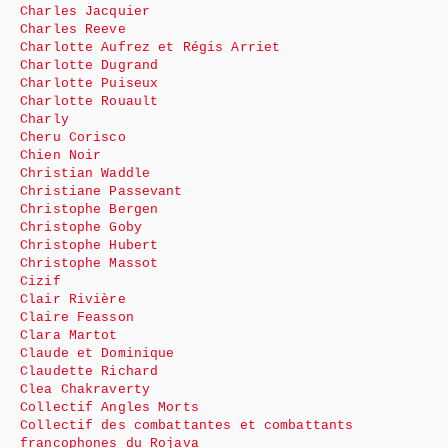
Charles Jacquier
Charles Reeve
Charlotte Aufrez et Régis Arriet
Charlotte Dugrand
Charlotte Puiseux
Charlotte Rouault
Charly
Cheru Corisco
Chien Noir
Christian Waddle
Christiane Passevant
Christophe Bergen
Christophe Goby
Christophe Hubert
Christophe Massot
Cizif
Clair Rivière
Claire Feasson
Clara Martot
Claude et Dominique
Claudette Richard
Clea Chakraverty
Collectif Angles Morts
Collectif des combattantes et combattants
francophones du Rojava