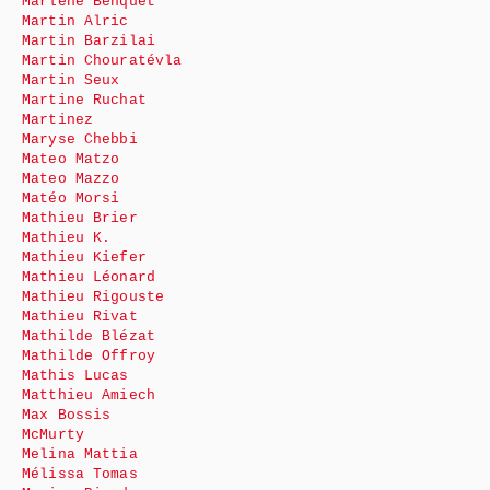
Marlène Benquet
Martin Alric
Martin Barzilai
Martin Chouratévla
Martin Seux
Martine Ruchat
Martinez
Maryse Chebbi
Mateo Matzo
Mateo Mazzo
Matéo Morsi
Mathieu Brier
Mathieu K.
Mathieu Kiefer
Mathieu Léonard
Mathieu Rigouste
Mathieu Rivat
Mathilde Blézat
Mathilde Offroy
Mathis Lucas
Matthieu Amiech
Max Bossis
McMurty
Melina Mattia
Mélissa Tomas