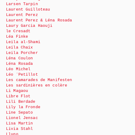
Larsen Tarpin
Laurent Guilloteau
Laurent Perez
Laurent Perez & Léna Rosada
Laury Garcia Haouji
le Cresadt
Léa Finke
Leila al-Shami
Leila Chaix
Leila Porcher
Léna Coulon
Léna Rosada
Léo Michel
Léo ¨Petillot
Les camarades de Manifesten
Les sardinières en colère
Li Magaou
Libre Flot
Lili Berdade
Lily la Fronde
Line Sepato
Lionel Jensac
Lisa Martin
Livia Stahl
Lluno