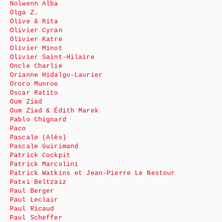
Nolwenn Alba
Olga Z.
Olive & Rita
Olivier Cyran
Olivier Katre
Olivier Minot
Olivier Saint-Hilaire
Oncle Charlie
Orianne Hidalgo-Laurier
Ororo Munroe
Oscar Ratito
Oum Ziad
Oum Ziad & Édith Marek
Pablo Chignard
Paco
Pascale (Alès)
Pascale Guirimand
Patrick Cockpit
Patrick Marcolini
Patrick Watkins et Jean-Pierre Le Nestour
Patxi Beltzaiz
Paul Berger
Paul Leclair
Paul Ricaud
Paul Scheffer