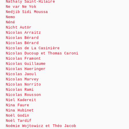
Nathaly Saint-Hilaire
Ne var Ne Yok
Nedjib Sidi Moussa
Nemo
Néné
Nicht Autör
Nicolas Arraitz
Nicolas Bérard
Nicolas Bérard
Nicolas de La Casinière
Nicolas Ducoup et Thomas Caroni
Nicolas Framont
Nicolas Guillaume
Nicolas Haeringer
Nicolas Jaoul
Nicolas Marvey
Nicolas Norrito
Nicolas Rami
Nicolas Rousson
Niel Kadereit
Nina Faure
Nina Hubinet
Noël Godin
Noël Tardif
Noémie Wojtowicz et Théo Jacob