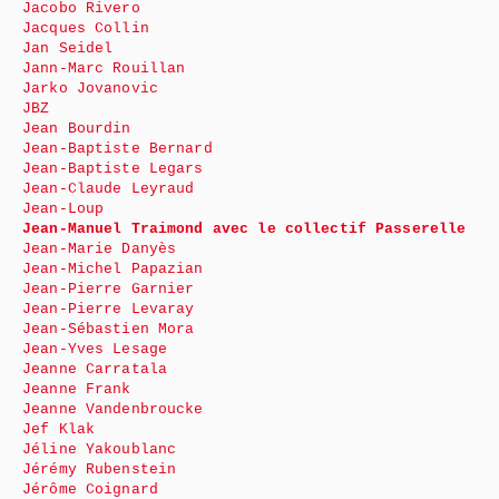
Jacobo Rivero
Jacques Collin
Jan Seidel
Jann-Marc Rouillan
Jarko Jovanovic
JBZ
Jean Bourdin
Jean-Baptiste Bernard
Jean-Baptiste Legars
Jean-Claude Leyraud
Jean-Loup
Jean-Manuel Traimond avec le collectif Passerelle
Jean-Marie Danyès
Jean-Michel Papazian
Jean-Pierre Garnier
Jean-Pierre Levaray
Jean-Sébastien Mora
Jean-Yves Lesage
Jeanne Carratala
Jeanne Frank
Jeanne Vandenbroucke
Jef Klak
Jéline Yakoublanc
Jérémy Rubenstein
Jérôme Coignard