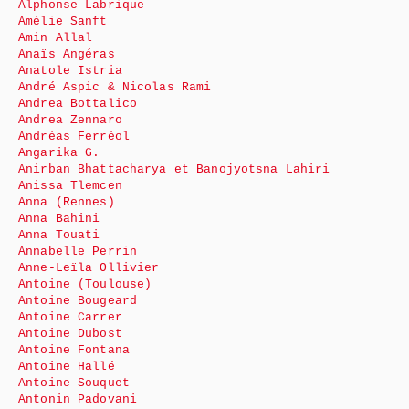
Alphonse Labrique
Amélie Sanft
Amin Allal
Anaïs Angéras
Anatole Istria
André Aspic & Nicolas Rami
Andrea Bottalico
Andrea Zennaro
Andréas Ferréol
Angarika G.
Anirban Bhattacharya et Banojyotsna Lahiri
Anissa Tlemcen
Anna (Rennes)
Anna Bahini
Anna Touati
Annabelle Perrin
Anne-Leïla Ollivier
Antoine (Toulouse)
Antoine Bougeard
Antoine Carrer
Antoine Dubost
Antoine Fontana
Antoine Hallé
Antoine Souquet
Antonin Padovani