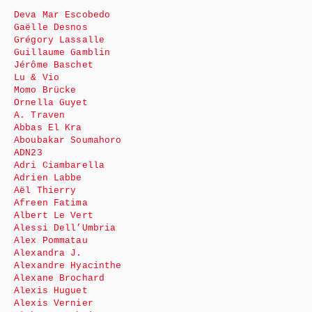
Deva Mar Escobedo
Gaëlle Desnos
Grégory Lassalle
Guillaume Gamblin
Jérôme Baschet
Lu & Vio
Momo Brücke
Ornella Guyet
A. Traven
Abbas El Kra
Aboubakar Soumahoro
ADN23
Adri Ciambarella
Adrien Labbe
Aël Thierry
Afreen Fatima
Albert Le Vert
Alessi Dell’Umbria
Alex Pommatau
Alexandra J.
Alexandre Hyacinthe
Alexane Brochard
Alexis Huguet
Alexis Vernier