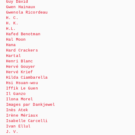
Guy David
Gwen Hainaux
Gwenola Ricordeau
H. C.
H. K.
H.L.
Hafed Benotman
Hal Moon
Hana
Hard Crackers
Hartal
Henri Blanc
Hervé Gouyer
Hervé Krief
Hilda Ciambarella
Hsi Hsuan-wou
Iffik Le Guen
Il Ganzo
Ilona Morel
Images par Dankjewel
Inès Atek
Irène Mériaux
Isabelle Carcelli
Ivan Ellul
J. V.