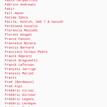
Fabio Cerquellini
Fabrice Andreani
Fakir
Fall Amzer
Fatima Zahra
Fécile, Kostik, Seb 7 & Vanush
Ferdinand Cazalis
Florencia Mazzadi
Florent Gouget
France Fanion
Francesco Nocera
Francis Bernard
Francisco Colaço Pedro
Franck Dépretz
Franck Dragonetti
Franck Lafossas
François Jarrige
François Maliet
Frantz
Fred (Bordeaux)
Fred Alpi
Frédéric Ciriez
Frédéric Gircour
Frédéric Legens
Frédéric Lévêque