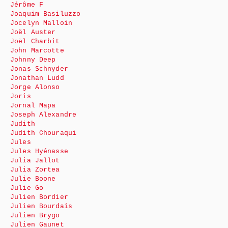
Jérôme F
Joaquim Basiluzzo
Jocelyn Malloin
Joël Auster
Joël Charbit
John Marcotte
Johnny Deep
Jonas Schnyder
Jonathan Ludd
Jorge Alonso
Joris
Jornal Mapa
Joseph Alexandre
Judith
Judith Chouraqui
Jules
Jules Hyénasse
Julia Jallot
Julia Zortea
Julie Boone
Julie Go
Julien Bordier
Julien Bourdais
Julien Brygo
Julien Gaunet