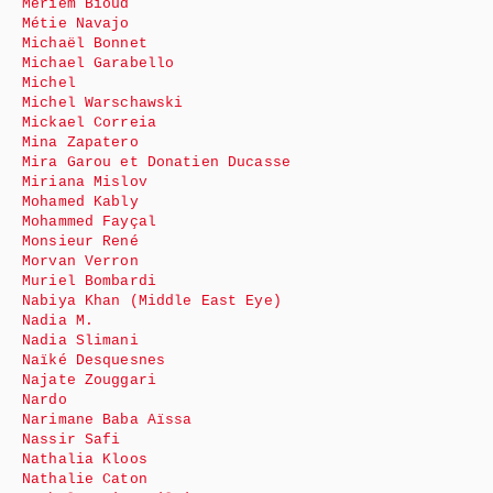
Meriem Bioud
Métie Navajo
Michaël Bonnet
Michael Garabello
Michel
Michel Warschawski
Mickael Correia
Mina Zapatero
Mira Garou et Donatien Ducasse
Miriana Mislov
Mohamed Kably
Mohammed Fayçal
Monsieur René
Morvan Verron
Muriel Bombardi
Nabiya Khan (Middle East Eye)
Nadia M.
Nadia Slimani
Naïké Desquesnes
Najate Zouggari
Nardo
Narimane Baba Aïssa
Nassir Safi
Nathalia Kloos
Nathalie Caton