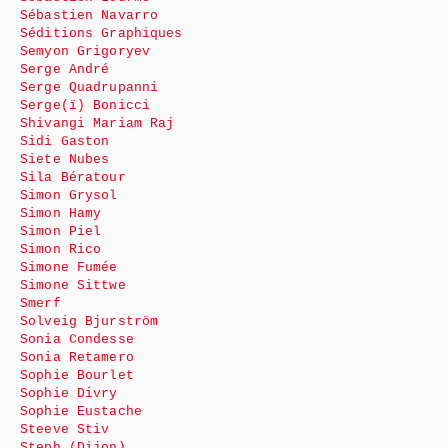
Sébastien Navarro
Séditions Graphiques
Semyon Grigoryev
Serge André
Serge Quadrupanni
Serge(ï) Bonicci
Shivangi Mariam Raj
Sidi Gaston
Siete Nubes
Sila Bératour
Simon Grysol
Simon Hamy
Simon Piel
Simon Rico
Simone Fumée
Simone Sittwe
Smerf
Solveig Bjurström
Sonia Condesse
Sonia Retamero
Sophie Bourlet
Sophie Divry
Sophie Eustache
Steeve Stiv
Steph (Dijon)