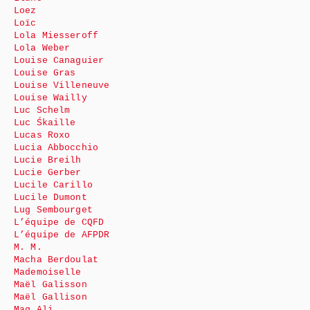
Loez
Loïc
Lola Miesseroff
Lola Weber
Louise Canaguier
Louise Gras
Louise Villeneuve
Louise Wailly
Luc Schelm
Luc Śkaille
Lucas Roxo
Lucia Abbocchio
Lucie Breilh
Lucie Gerber
Lucile Carillo
Lucile Dumont
Lug Sembourget
L’équipe de CQFD
L’équipe de AFPDR
M. M.
Macha Berdoulat
Mademoiselle
Maël Galisson
Maël Gallison
Mag Ali