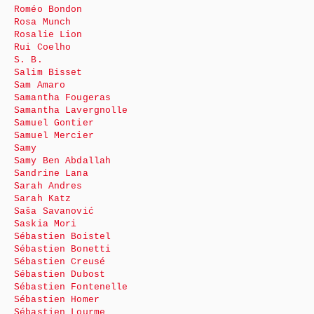
Roméo Bondon
Rosa Munch
Rosalie Lion
Rui Coelho
S. B.
Salim Bisset
Sam Amaro
Samantha Fougeras
Samantha Lavergnolle
Samuel Gontier
Samuel Mercier
Samy
Samy Ben Abdallah
Sandrine Lana
Sarah Andres
Sarah Katz
Saša Savanović
Saskia Mori
Sébastien Boistel
Sébastien Bonetti
Sébastien Creusé
Sébastien Dubost
Sébastien Fontenelle
Sébastien Homer
Sébastien Lourme