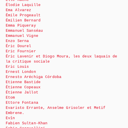
Élodie Laquille
Ema Alvarez
Émile Progeault
Émilien Bernard
Emma Piqueray
Emmanuel Sanséau
Emmanuel Vigne
Enzo Serna
Éric Dourel
Eric Fournier
Éric Lavenir et Diogo Moura, les deux laquais de
la critique sociale
Eric Louis
Ernest London
Ernesto Aréchiga Córdoba
Etienne Bastide
Étienne Copeaux
Étienne Jallot
Etom
Ettore Fontana
Evaristo Errante, Anselme Grisoler et Metif
Embrene.
Evîn
Fabien Sultan-Khan