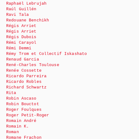
Raphaël Lebrujah
Raúl Guillén
Ravi Tala
Redouane Benchikh
Régis Arriet
Régis Arriet
Régis Dubois
Rémi Carayol
Rémi Demmi
Rémy Trom et Collectif Iskashato
Renaud Garcia
René-Charles Toulouse
Renée Cossette
Ricardo Parreira
Ricardo Robles
Richard Schwartz
Rita
Robin Ascaso
Robin Bouctot
Roger Foulques
Roger Petit-Roger
Romain André
Romain K.
Roman
Romane Frachon