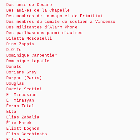
Des amis de Cesare
Des ami·es de la Chapelle
Des membres de Lounapo et de Primitivi
Des membres du comité de soutien à Vincenzo
Des militantes d’Alarm Phone
Des pailhassous parmi d’autres
Diletta Moscatelli
Dino Zappia
DiOlTo
Dominique Carpentier
Dominique Lapaffe
Donato
Doriane Grey
Doryan (Paris)
Douglas
Duccio Scotini
E. Minassian
É. Minasyan
Écran Total
Ekta
Elias Zabalia
Élie Marek
Eliott Dognon
Elisa Cecchinato
Elle Hache