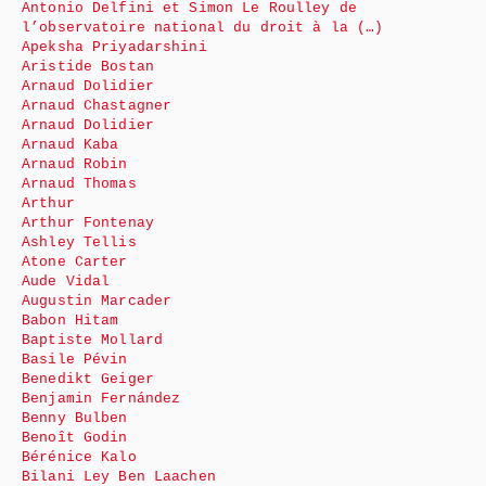
Antonio Delfini et Simon Le Roulley de
l’observatoire national du droit à la (…)
Apeksha Priyadarshini
Aristide Bostan
Arnaud Dolidier
Arnaud Chastagner
Arnaud Dolidier
Arnaud Kaba
Arnaud Robin
Arnaud Thomas
Arthur
Arthur Fontenay
Ashley Tellis
Atone Carter
Aude Vidal
Augustin Marcader
Babon Hitam
Baptiste Mollard
Basile Pévin
Benedikt Geiger
Benjamin Fernández
Benny Bulben
Benoît Godin
Bérénice Kalo
Bilani Ley Ben Laachen