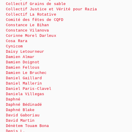
Collectif Grains de sable
Collectif Justice et Vérité pour Razia
Collectif La Rotative
Comité des fêtes de CQFD
Constance Le Bihan
Constance Vilanova
Corinne Morel Darleux
Cosa Rara
Cynicom
Daisy Letourneur
Damien Almar
Damien Doignot
Damien Fellous
Damien Le Bruchec
Daniel Gaillard
Daniel Mallerin
Daniel Paris-Clavel
Daniela Villegas
Daphné
Daphné Bédinadé
Daphné Blake
David Gaboriau
David Martin
Dénètem Touam Bona
Denis L.