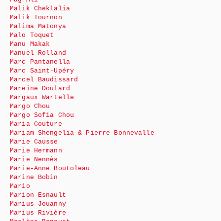
Malik Cheklalia
Malik Tournon
Malima Matonya
Malo Toquet
Manu Makak
Manuel Rolland
Marc Pantanella
Marc Saint-Upéry
Marcel Baudissard
Mareine Doulard
Margaux Wartelle
Margo Chou
Margo Sofia Chou
Maria Couture
Mariam Shengelia & Pierre Bonnevalle
Marie Causse
Marie Hermann
Marie Nennès
Marie-Anne Boutoleau
Marine Bobin
Mario
Marion Esnault
Marius Jouanny
Marius Rivière