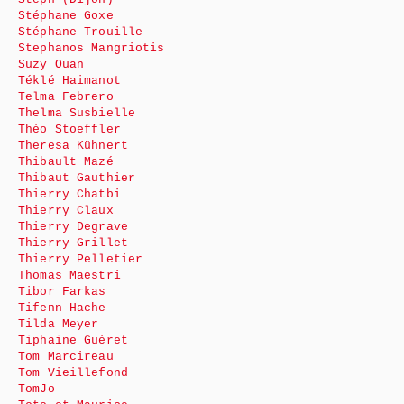
Stéphane Goxe
Stéphane Trouille
Stephanos Mangriotis
Suzy Ouan
Téklé Haimanot
Telma Febrero
Thelma Susbielle
Théo Stoeffler
Theresa Kühnert
Thibault Mazé
Thibaut Gauthier
Thierry Chatbi
Thierry Claux
Thierry Degrave
Thierry Grillet
Thierry Pelletier
Thomas Maestri
Tibor Farkas
Tifenn Hache
Tilda Meyer
Tiphaine Guéret
Tom Marcireau
Tom Vieillefond
TomJo