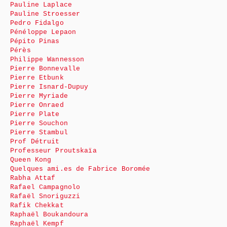
Pauline Laplace
Pauline Stroesser
Pedro Fidalgo
Pénéloppe Lepaon
Pépito Pinas
Pérès
Philippe Wannesson
Pierre Bonnevalle
Pierre Etbunk
Pierre Isnard-Dupuy
Pierre Myriade
Pierre Onraed
Pierre Plate
Pierre Souchon
Pierre Stambul
Prof Détruit
Professeur Proutskaïa
Queen Kong
Quelques ami.es de Fabrice Boromée
Rabha Attaf
Rafael Campagnolo
Rafaël Snoriguzzi
Rafik Chekkat
Raphaël Boukandoura
Raphaël Kempf