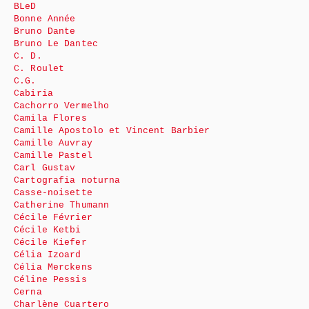
BLeD
Bonne Année
Bruno Dante
Bruno Le Dantec
C. D.
C. Roulet
C.G.
Cabiria
Cachorro Vermelho
Camila Flores
Camille Apostolo et Vincent Barbier
Camille Auvray
Camille Pastel
Carl Gustav
Cartografia noturna
Casse-noisette
Catherine Thumann
Cécile Février
Cécile Ketbi
Cécile Kiefer
Célia Izoard
Célia Merckens
Céline Pessis
Cerna
Charlène Cuartero