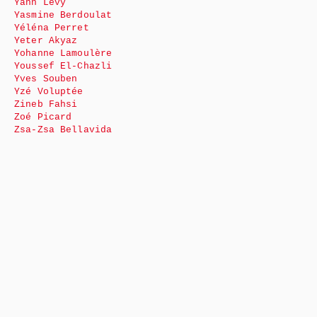
Yann Levy
Yasmine Berdoulat
Yéléna Perret
Yeter Akyaz
Yohanne Lamoulère
Youssef El-Chazli
Yves Souben
Yzé Voluptée
Zineb Fahsi
Zoé Picard
Zsa-Zsa Bellavida