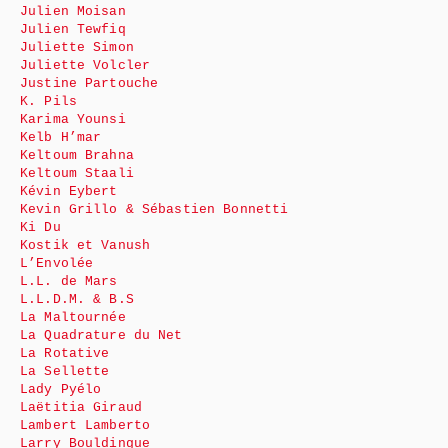
Julien Moisan
Julien Tewfiq
Juliette Simon
Juliette Volcler
Justine Partouche
K. Pils
Karima Younsi
Kelb H’mar
Keltoum Brahna
Keltoum Staali
Kévin Eybert
Kevin Grillo & Sébastien Bonnetti
Ki Du
Kostik et Vanush
L’Envolée
L.L. de Mars
L.L.D.M. & B.S
La Maltournée
La Quadrature du Net
La Rotative
La Sellette
Lady Pyélo
Laëtitia Giraud
Lambert Lamberto
Larry Bouldingue