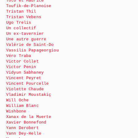
Toto et Maurice
Toufik-de-Planoise
Tristan Thil
Tristan Vebens
Ugo Trelis
Un collectif
Un ex-tavernier
Une autre guerre
Valérie de Saint-Do
Vassilis Papageorgiou
Véro Traba
Victor Collet
Victor Penin
Vidyun Sabhaney
Vincent Peyret
Vincent Pourcelle
Violette Chaude
Vladimir Moustakiç
Will Oche
William Blanc
Wishbone
Xanax de la Muerte
Xavier Bonnefond
Yann Derobert
Yann Dey-Helle