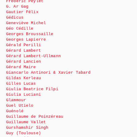
Frédéric Peylet
G. Ar Gag
Gautier Félix
Gédicus
Geneviève Michel
Géo Cédille
Georges Broussaille
Georges Lapierre
Gérald Perilli
Gérard Lambert
Gérard Lambert-Ullmann
Gérard Lancien
Gérard Maire
Giancarlo Antinori & Xavier Tabard
Gildas Kerleau
Gilles Lucas
Giulia Beatrice Filpi
Giulia Luciani
Glammour
Guel Utielo
Guénolé
Guillaume de Poinzéreau
Guillaume Vallet
Gurshamshir Singh
Guy (Toulouse)