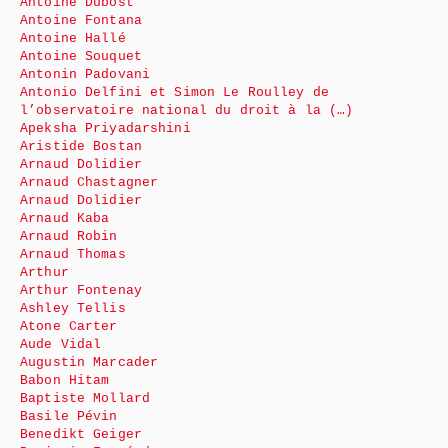
Antoine Dubost
Antoine Fontana
Antoine Hallé
Antoine Souquet
Antonin Padovani
Antonio Delfini et Simon Le Roulley de
l’observatoire national du droit à la (…)
Apeksha Priyadarshini
Aristide Bostan
Arnaud Dolidier
Arnaud Chastagner
Arnaud Dolidier
Arnaud Kaba
Arnaud Robin
Arnaud Thomas
Arthur
Arthur Fontenay
Ashley Tellis
Atone Carter
Aude Vidal
Augustin Marcader
Babon Hitam
Baptiste Mollard
Basile Pévin
Benedikt Geiger