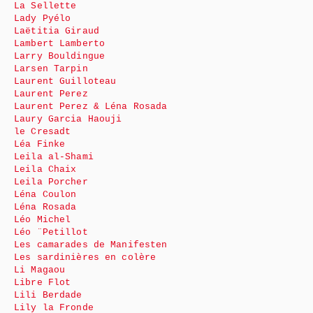
La Sellette
Lady Pyélo
Laëtitia Giraud
Lambert Lamberto
Larry Bouldingue
Larsen Tarpin
Laurent Guilloteau
Laurent Perez
Laurent Perez & Léna Rosada
Laury Garcia Haouji
le Cresadt
Léa Finke
Leila al-Shami
Leila Chaix
Leila Porcher
Léna Coulon
Léna Rosada
Léo Michel
Léo ¨Petillot
Les camarades de Manifesten
Les sardinières en colère
Li Magaou
Libre Flot
Lili Berdade
Lily la Fronde