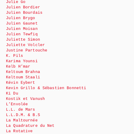
Julie Go
Julien Bordier
Julien Bourdais
Julien Brygo
Julien Gaunet
Julien Moisan
Julien Tewfiq
Juliette Simon
Juliette Volcler
Justine Partouche
K. Pils
Karima Younsi
Kelb H’mar
Keltoum Brahna
Keltoum Staali
Kévin Eybert
Kevin Grillo & Sébastien Bonnetti
Ki Du
Kostik et Vanush
L’Envolée
L.L. de Mars
L.L.D.M. & B.S
La Maltournée
La Quadrature du Net
La Rotative