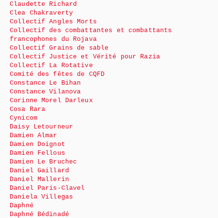
Claudette Richard
Clea Chakraverty
Collectif Angles Morts
Collectif des combattantes et combattants
francophones du Rojava
Collectif Grains de sable
Collectif Justice et Vérité pour Razia
Collectif La Rotative
Comité des fêtes de CQFD
Constance Le Bihan
Constance Vilanova
Corinne Morel Darleux
Cosa Rara
Cynicom
Daisy Letourneur
Damien Almar
Damien Doignot
Damien Fellous
Damien Le Bruchec
Daniel Gaillard
Daniel Mallerin
Daniel Paris-Clavel
Daniela Villegas
Daphné
Daphné Bédinadé