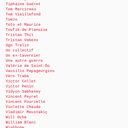
Tiphaine Guéret
Tom Marcireau
Tom Vieillefond
TomJo
Toto et Maurice
Toufik-de-Planoise
Tristan Thil
Tristan Vebens
Ugo Trelis
Un collectif
Un ex-tavernier
Une autre guerre
Valérie de Saint-Do
Vassilis Papageorgiou
Véro Traba
Victor Collet
Victor Penin
Vidyun Sabhaney
Vincent Peyret
Vincent Pourcelle
Violette Chaude
Vladimir Moustakiç
Will Oche
William Blanc
Wishbone