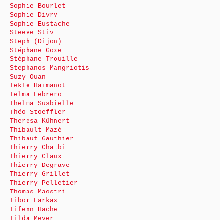
Sophie Bourlet
Sophie Divry
Sophie Eustache
Steeve Stiv
Steph (Dijon)
Stéphane Goxe
Stéphane Trouille
Stephanos Mangriotis
Suzy Ouan
Téklé Haimanot
Telma Febrero
Thelma Susbielle
Théo Stoeffler
Theresa Kühnert
Thibault Mazé
Thibaut Gauthier
Thierry Chatbi
Thierry Claux
Thierry Degrave
Thierry Grillet
Thierry Pelletier
Thomas Maestri
Tibor Farkas
Tifenn Hache
Tilda Meyer