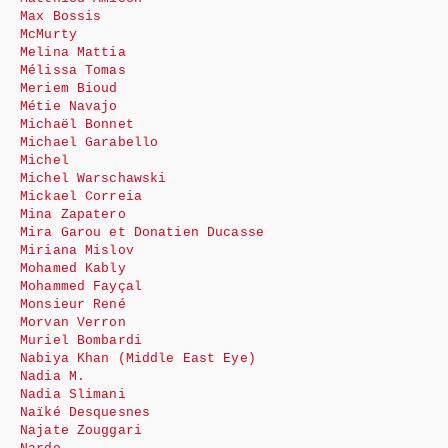
Max Bossis
McMurty
Melina Mattia
Mélissa Tomas
Meriem Bioud
Métie Navajo
Michaël Bonnet
Michael Garabello
Michel
Michel Warschawski
Mickael Correia
Mina Zapatero
Mira Garou et Donatien Ducasse
Miriana Mislov
Mohamed Kably
Mohammed Fayçal
Monsieur René
Morvan Verron
Muriel Bombardi
Nabiya Khan (Middle East Eye)
Nadia M.
Nadia Slimani
Naïké Desquesnes
Najate Zouggari