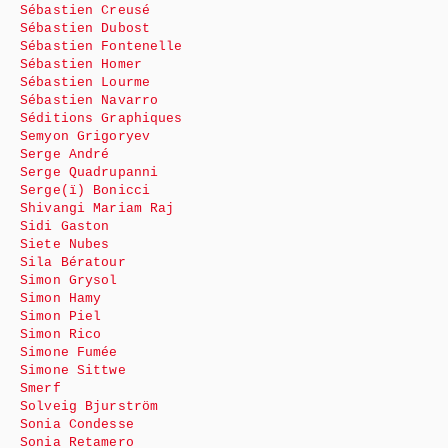
Sébastien Creusé
Sébastien Dubost
Sébastien Fontenelle
Sébastien Homer
Sébastien Lourme
Sébastien Navarro
Séditions Graphiques
Semyon Grigoryev
Serge André
Serge Quadrupanni
Serge(ï) Bonicci
Shivangi Mariam Raj
Sidi Gaston
Siete Nubes
Sila Bératour
Simon Grysol
Simon Hamy
Simon Piel
Simon Rico
Simone Fumée
Simone Sittwe
Smerf
Solveig Bjurström
Sonia Condesse
Sonia Retamero