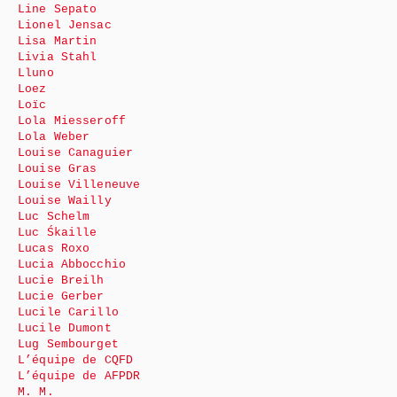
Line Sepato
Lionel Jensac
Lisa Martin
Livia Stahl
Lluno
Loez
Loïc
Lola Miesseroff
Lola Weber
Louise Canaguier
Louise Gras
Louise Villeneuve
Louise Wailly
Luc Schelm
Luc Śkaille
Lucas Roxo
Lucia Abbocchio
Lucie Breilh
Lucie Gerber
Lucile Carillo
Lucile Dumont
Lug Sembourget
L’équipe de CQFD
L’équipe de AFPDR
M. M.