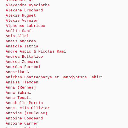
Alexandra J.
Alexandre Hyacinthe
Alexane Brochard
Alexis Huguet
Alexis Vernier
Alphonse Labrique
Amélie Sanft
Amin Allal
Anaïs Angéras
Anatole Istria
André Aspic & Nicolas Rami
Andrea Bottalico
Andrea Zennaro
Andréas Ferréol
Angarika G.
Anirban Bhattacharya et Banojyotsna Lahiri
Anissa Tlemcen
Anna (Rennes)
Anna Bahini
Anna Touati
Annabelle Perrin
Anne-Leïla Ollivier
Antoine (Toulouse)
Antoine Bougeard
Antoine Carrer