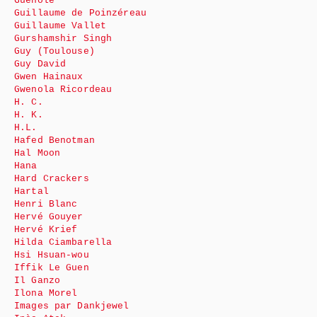
Guénolé
Guillaume de Poinzéreau
Guillaume Vallet
Gurshamshir Singh
Guy (Toulouse)
Guy David
Gwen Hainaux
Gwenola Ricordeau
H. C.
H. K.
H.L.
Hafed Benotman
Hal Moon
Hana
Hard Crackers
Hartal
Henri Blanc
Hervé Gouyer
Hervé Krief
Hilda Ciambarella
Hsi Hsuan-wou
Iffik Le Guen
Il Ganzo
Ilona Morel
Images par Dankjewel