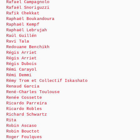
Rafael Campagnolo
Rafaël Snoriguzzi
Rafik Chekkat
Raphaël Boukandoura
Raphaël Kempf
Raphaël Lebrujah
Raúl Guillén
Ravi Tala
Redouane Benchikh
Régis Arriet
Régis Arriet
Régis Dubois
Rémi Carayol
Rémi Demmi
Rémy Trom et Collectif Iskashato
Renaud Garcia
René-Charles Toulouse
Renée Cossette
Ricardo Parreira
Ricardo Robles
Richard Schwartz
Rita
Robin Ascaso
Robin Bouctot
Roger Foulques