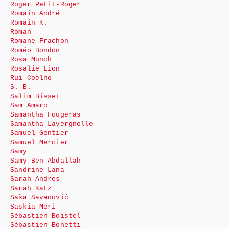
Roger Petit-Roger
Romain André
Romain K.
Roman
Romane Frachon
Roméo Bondon
Rosa Munch
Rosalie Lion
Rui Coelho
S. B.
Salim Bisset
Sam Amaro
Samantha Fougeras
Samantha Lavergnolle
Samuel Gontier
Samuel Mercier
Samy
Samy Ben Abdallah
Sandrine Lana
Sarah Andres
Sarah Katz
Saša Savanović
Saskia Mori
Sébastien Boistel
Sébastien Bonetti