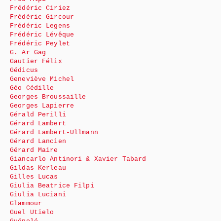
Frédéric Ciriez
Frédéric Gircour
Frédéric Legens
Frédéric Lévêque
Frédéric Peylet
G. Ar Gag
Gautier Félix
Gédicus
Geneviève Michel
Géo Cédille
Georges Broussaille
Georges Lapierre
Gérald Perilli
Gérard Lambert
Gérard Lambert-Ullmann
Gérard Lancien
Gérard Maire
Giancarlo Antinori & Xavier Tabard
Gildas Kerleau
Gilles Lucas
Giulia Beatrice Filpi
Giulia Luciani
Glammour
Guel Utielo