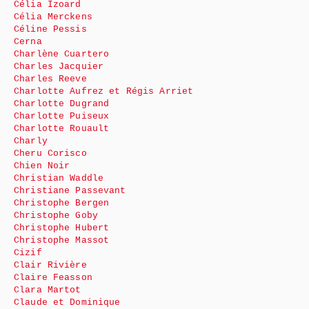
Célia Izoard
Célia Merckens
Céline Pessis
Cerna
Charlène Cuartero
Charles Jacquier
Charles Reeve
Charlotte Aufrez et Régis Arriet
Charlotte Dugrand
Charlotte Puiseux
Charlotte Rouault
Charly
Cheru Corisco
Chien Noir
Christian Waddle
Christiane Passevant
Christophe Bergen
Christophe Goby
Christophe Hubert
Christophe Massot
Cizif
Clair Rivière
Claire Feasson
Clara Martot
Claude et Dominique