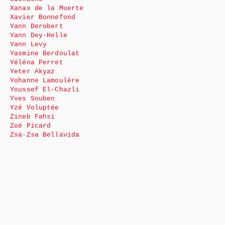
Xanax de la Muerte
Xavier Bonnefond
Yann Derobert
Yann Dey-Helle
Yann Levy
Yasmine Berdoulat
Yéléna Perret
Yeter Akyaz
Yohanne Lamoulère
Youssef El-Chazli
Yves Souben
Yzé Voluptée
Zineb Fahsi
Zoé Picard
Zsa-Zsa Bellavida