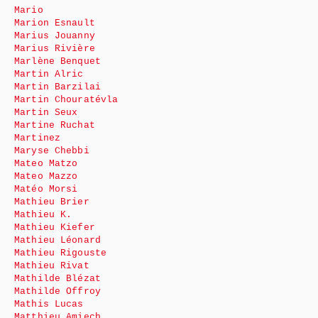
Mario
Marion Esnault
Marius Jouanny
Marius Rivière
Marlène Benquet
Martin Alric
Martin Barzilai
Martin Chouratévla
Martin Seux
Martine Ruchat
Martinez
Maryse Chebbi
Mateo Matzo
Mateo Mazzo
Matéo Morsi
Mathieu Brier
Mathieu K.
Mathieu Kiefer
Mathieu Léonard
Mathieu Rigouste
Mathieu Rivat
Mathilde Blézat
Mathilde Offroy
Mathis Lucas
Matthieu Amiech