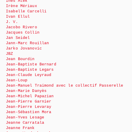
Inès Atek
Irène Mériaux
Isabelle Carcelli
Ivan Ellul
J. V.
Jacobo Rivero
Jacques Collin
Jan Seidel
Jann-Marc Rouillan
Jarko Jovanovic
JBZ
Jean Bourdin
Jean-Baptiste Bernard
Jean-Baptiste Legars
Jean-Claude Leyraud
Jean-Loup
Jean-Manuel Traimond avec le collectif Passerelle
Jean-Marie Danyès
Jean-Michel Papazian
Jean-Pierre Garnier
Jean-Pierre Levaray
Jean-Sébastien Mora
Jean-Yves Lesage
Jeanne Carratala
Jeanne Frank