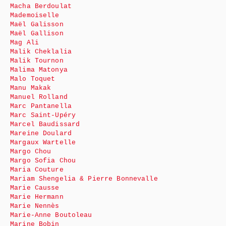
Macha Berdoulat
Mademoiselle
Maël Galisson
Maël Gallison
Mag Ali
Malik Cheklalia
Malik Tournon
Malima Matonya
Malo Toquet
Manu Makak
Manuel Rolland
Marc Pantanella
Marc Saint-Upéry
Marcel Baudissard
Mareine Doulard
Margaux Wartelle
Margo Chou
Margo Sofia Chou
Maria Couture
Mariam Shengelia & Pierre Bonnevalle
Marie Causse
Marie Hermann
Marie Nennès
Marie-Anne Boutoleau
Marine Bobin