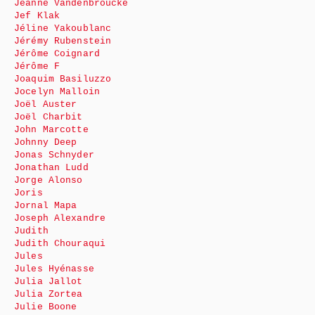
Jeanne Vandenbroucke
Jef Klak
Jéline Yakoublanc
Jérémy Rubenstein
Jérôme Coignard
Jérôme F
Joaquim Basiluzzo
Jocelyn Malloin
Joël Auster
Joël Charbit
John Marcotte
Johnny Deep
Jonas Schnyder
Jonathan Ludd
Jorge Alonso
Joris
Jornal Mapa
Joseph Alexandre
Judith
Judith Chouraqui
Jules
Jules Hyénasse
Julia Jallot
Julia Zortea
Julie Boone