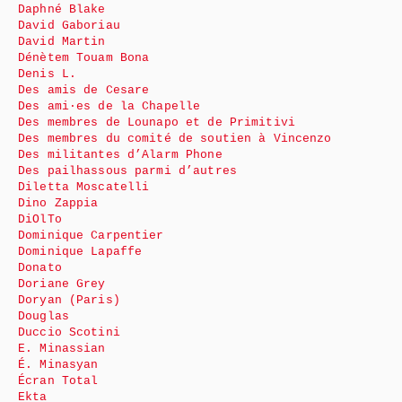
Daphné Blake
David Gaboriau
David Martin
Dénètem Touam Bona
Denis L.
Des amis de Cesare
Des ami·es de la Chapelle
Des membres de Lounapo et de Primitivi
Des membres du comité de soutien à Vincenzo
Des militantes d’Alarm Phone
Des pailhassous parmi d’autres
Diletta Moscatelli
Dino Zappia
DiOlTo
Dominique Carpentier
Dominique Lapaffe
Donato
Doriane Grey
Doryan (Paris)
Douglas
Duccio Scotini
E. Minassian
É. Minasyan
Écran Total
Ekta