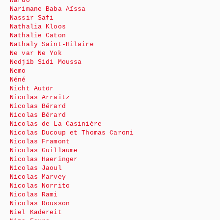
Nardo
Narimane Baba Aïssa
Nassir Safi
Nathalia Kloos
Nathalie Caton
Nathaly Saint-Hilaire
Ne var Ne Yok
Nedjib Sidi Moussa
Nemo
Néné
Nicht Autör
Nicolas Arraitz
Nicolas Bérard
Nicolas Bérard
Nicolas de La Casinière
Nicolas Ducoup et Thomas Caroni
Nicolas Framont
Nicolas Guillaume
Nicolas Haeringer
Nicolas Jaoul
Nicolas Marvey
Nicolas Norrito
Nicolas Rami
Nicolas Rousson
Niel Kadereit