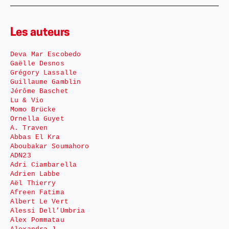
Les auteurs
Deva Mar Escobedo
Gaëlle Desnos
Grégory Lassalle
Guillaume Gamblin
Jérôme Baschet
Lu & Vio
Momo Brücke
Ornella Guyet
A. Traven
Abbas El Kra
Aboubakar Soumahoro
ADN23
Adri Ciambarella
Adrien Labbe
Aël Thierry
Afreen Fatima
Albert Le Vert
Alessi Dell’Umbria
Alex Pommatau