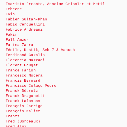
Evaristo Errante, Anselme Grisoler et Metif
Embrene.
Evîn
Fabien Sultan-Khan
Fabio Cerquellini
Fabrice Andreani
Fakir
Fall Amzer
Fatima Zahra
Fécile, Kostik, Seb 7 & Vanush
Ferdinand Cazalis
Florencia Mazzadi
Florent Gouget
France Fanion
Francesco Nocera
Francis Bernard
Francisco Colaço Pedro
Franck Dépretz
Franck Dragonetti
Franck Lafossas
François Jarrige
François Maliet
Frantz
Fred (Bordeaux)
Fred Alpi