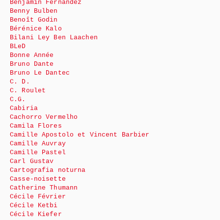
Benjamin Fernández
Benny Bulben
Benoît Godin
Bérénice Kalo
Bilani Ley Ben Laachen
BLeD
Bonne Année
Bruno Dante
Bruno Le Dantec
C. D.
C. Roulet
C.G.
Cabiria
Cachorro Vermelho
Camila Flores
Camille Apostolo et Vincent Barbier
Camille Auvray
Camille Pastel
Carl Gustav
Cartografia noturna
Casse-noisette
Catherine Thumann
Cécile Février
Cécile Ketbi
Cécile Kiefer