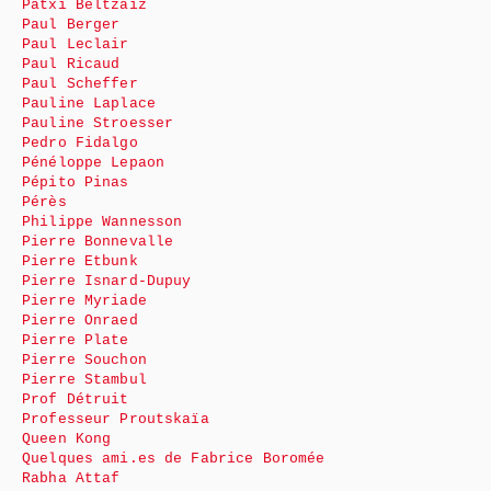
Patxi Beltzaiz
Paul Berger
Paul Leclair
Paul Ricaud
Paul Scheffer
Pauline Laplace
Pauline Stroesser
Pedro Fidalgo
Pénéloppe Lepaon
Pépito Pinas
Pérès
Philippe Wannesson
Pierre Bonnevalle
Pierre Etbunk
Pierre Isnard-Dupuy
Pierre Myriade
Pierre Onraed
Pierre Plate
Pierre Souchon
Pierre Stambul
Prof Détruit
Professeur Proutskaïa
Queen Kong
Quelques ami.es de Fabrice Boromée
Rabha Attaf