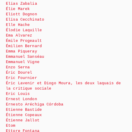
Elias Zabalia
Élie Marek
Eliott Dognon
Elisa Cecchinato
Elle Hache
Élodie Laquille
Ema Alvarez
Émile Progeault
Émilien Bernard
Emma Piqueray
Emmanuel Sanséau
Emmanuel Vigne
Enzo Serna
Éric Dourel
Eric Fournier
Éric Lavenir et Diogo Moura, les deux laquais de
la critique sociale
Eric Louis
Ernest London
Ernesto Aréchiga Córdoba
Etienne Bastide
Étienne Copeaux
Étienne Jallot
Etom
Ettore Fontana