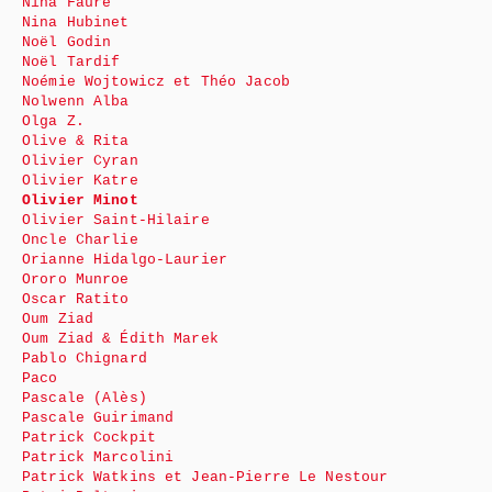
Nina Faure
Nina Hubinet
Noël Godin
Noël Tardif
Noémie Wojtowicz et Théo Jacob
Nolwenn Alba
Olga Z.
Olive & Rita
Olivier Cyran
Olivier Katre
Olivier Minot
Olivier Saint-Hilaire
Oncle Charlie
Orianne Hidalgo-Laurier
Ororo Munroe
Oscar Ratito
Oum Ziad
Oum Ziad & Édith Marek
Pablo Chignard
Paco
Pascale (Alès)
Pascale Guirimand
Patrick Cockpit
Patrick Marcolini
Patrick Watkins et Jean-Pierre Le Nestour