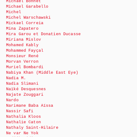
Michaël Bonnet
Michael Garabello
Michel
Michel Warschawski
Mickael Correia
Mina Zapatero
Mira Garou et Donatien Ducasse
Miriana Mislov
Mohamed Kably
Mohammed Fayçal
Monsieur René
Morvan Verron
Muriel Bombardi
Nabiya Khan (Middle East Eye)
Nadia M.
Nadia Slimani
Naïké Desquesnes
Najate Zouggari
Nardo
Narimane Baba Aïssa
Nassir Safi
Nathalia Kloos
Nathalie Caton
Nathaly Saint-Hilaire
Ne var Ne Yok