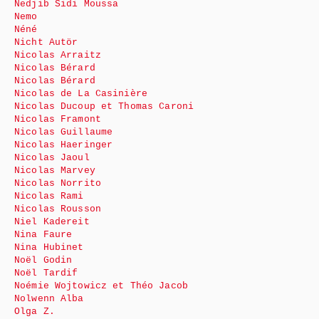
Nedjib Sidi Moussa
Nemo
Néné
Nicht Autör
Nicolas Arraitz
Nicolas Bérard
Nicolas Bérard
Nicolas de La Casinière
Nicolas Ducoup et Thomas Caroni
Nicolas Framont
Nicolas Guillaume
Nicolas Haeringer
Nicolas Jaoul
Nicolas Marvey
Nicolas Norrito
Nicolas Rami
Nicolas Rousson
Niel Kadereit
Nina Faure
Nina Hubinet
Noël Godin
Noël Tardif
Noémie Wojtowicz et Théo Jacob
Nolwenn Alba
Olga Z.