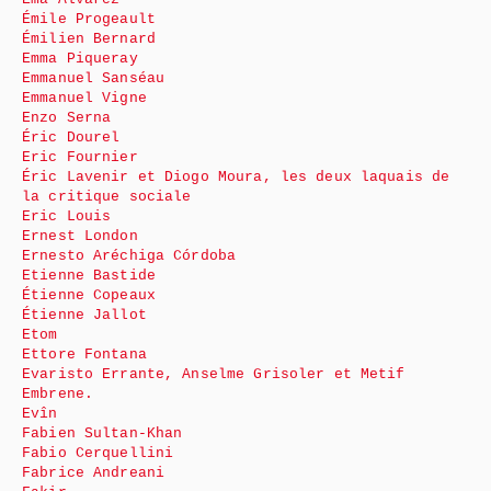
Émile Progeault
Émilien Bernard
Emma Piqueray
Emmanuel Sanséau
Emmanuel Vigne
Enzo Serna
Éric Dourel
Eric Fournier
Éric Lavenir et Diogo Moura, les deux laquais de
la critique sociale
Eric Louis
Ernest London
Ernesto Aréchiga Córdoba
Etienne Bastide
Étienne Copeaux
Étienne Jallot
Etom
Ettore Fontana
Evaristo Errante, Anselme Grisoler et Metif
Embrene.
Evîn
Fabien Sultan-Khan
Fabio Cerquellini
Fabrice Andreani