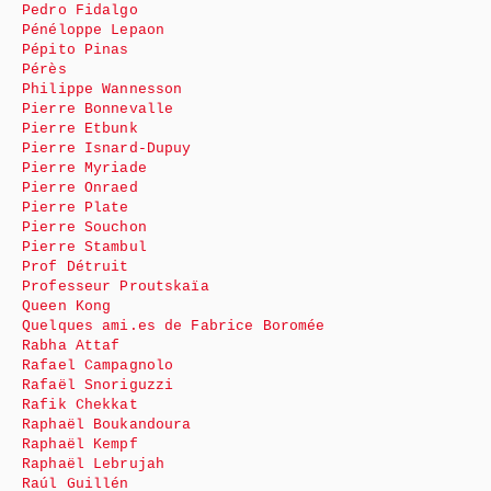
Pedro Fidalgo
Pénéloppe Lepaon
Pépito Pinas
Pérès
Philippe Wannesson
Pierre Bonnevalle
Pierre Etbunk
Pierre Isnard-Dupuy
Pierre Myriade
Pierre Onraed
Pierre Plate
Pierre Souchon
Pierre Stambul
Prof Détruit
Professeur Proutskaïa
Queen Kong
Quelques ami.es de Fabrice Boromée
Rabha Attaf
Rafael Campagnolo
Rafaël Snoriguzzi
Rafik Chekkat
Raphaël Boukandoura
Raphaël Kempf
Raphaël Lebrujah
Raúl Guillén