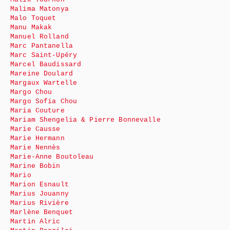
Malima Matonya
Malo Toquet
Manu Makak
Manuel Rolland
Marc Pantanella
Marc Saint-Upéry
Marcel Baudissard
Mareine Doulard
Margaux Wartelle
Margo Chou
Margo Sofia Chou
Maria Couture
Mariam Shengelia & Pierre Bonnevalle
Marie Causse
Marie Hermann
Marie Nennès
Marie-Anne Boutoleau
Marine Bobin
Mario
Marion Esnault
Marius Jouanny
Marius Rivière
Marlène Benquet
Martin Alric