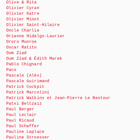
Olive & Rita
Olivier Cyran
Olivier Katre
Olivier Minot
Olivier Saint-Hilaire
Oncle Charlie
Orianne Hidalgo-Laurier
Ororo Munroe
Oscar Ratito
Oum Ziad
Oum Ziad & Édith Marek
Pablo Chignard
Paco
Pascale (Alès)
Pascale Guirimand
Patrick Cockpit
Patrick Marcolini
Patrick Watkins et Jean-Pierre Le Nestour
Patxi Beltzaiz
Paul Berger
Paul Leclair
Paul Ricaud
Paul Scheffer
Pauline Laplace
Pauline Stroesser