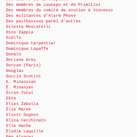
Des membres de Lounapo et de Primitivi
Des membres du comité de soutien à Vincenzo
Des militantes d’Alarm Phone
Des pailhassous parmi d’autres
Diletta Moscatelli
Dino Zappia
DiOlTo
Dominique Carpentier
Dominique Lapaffe
Donato
Doriane Grey
Doryan (Paris)
Douglas
Duccio Scotini
E. Minassian
É. Minasyan
Écran Total
Ekta
Elias Zabalia
Élie Marek
Eliott Dognon
Elisa Cecchinato
Elle Hache
Élodie Laquille
Ema Alvarez