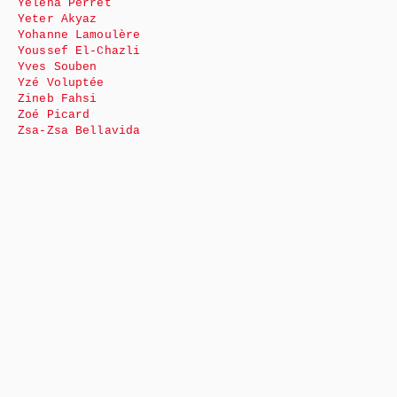
Yéléna Perret
Yeter Akyaz
Yohanne Lamoulère
Youssef El-Chazli
Yves Souben
Yzé Voluptée
Zineb Fahsi
Zoé Picard
Zsa-Zsa Bellavida