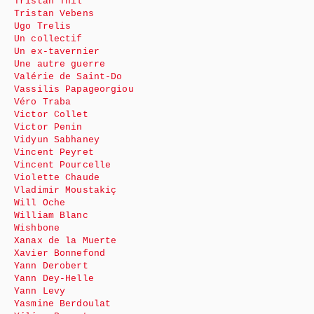
Tristan Thil
Tristan Vebens
Ugo Trelis
Un collectif
Un ex-tavernier
Une autre guerre
Valérie de Saint-Do
Vassilis Papageorgiou
Véro Traba
Victor Collet
Victor Penin
Vidyun Sabhaney
Vincent Peyret
Vincent Pourcelle
Violette Chaude
Vladimir Moustakiç
Will Oche
William Blanc
Wishbone
Xanax de la Muerte
Xavier Bonnefond
Yann Derobert
Yann Dey-Helle
Yann Levy
Yasmine Berdoulat