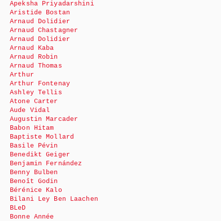
Apeksha Priyadarshini
Aristide Bostan
Arnaud Dolidier
Arnaud Chastagner
Arnaud Dolidier
Arnaud Kaba
Arnaud Robin
Arnaud Thomas
Arthur
Arthur Fontenay
Ashley Tellis
Atone Carter
Aude Vidal
Augustin Marcader
Babon Hitam
Baptiste Mollard
Basile Pévin
Benedikt Geiger
Benjamin Fernández
Benny Bulben
Benoît Godin
Bérénice Kalo
Bilani Ley Ben Laachen
BLeD
Bonne Année