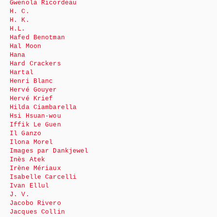
Gwenola Ricordeau
H. C.
H. K.
H.L.
Hafed Benotman
Hal Moon
Hana
Hard Crackers
Hartal
Henri Blanc
Hervé Gouyer
Hervé Krief
Hilda Ciambarella
Hsi Hsuan-wou
Iffik Le Guen
Il Ganzo
Ilona Morel
Images par Dankjewel
Inès Atek
Irène Mériaux
Isabelle Carcelli
Ivan Ellul
J. V.
Jacobo Rivero
Jacques Collin