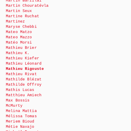
Martin Barzilai
Martin Chouratévla
Martin Seux
Martine Ruchat
Martinez
Maryse Chebbi
Mateo Matzo
Mateo Mazzo
Matéo Morsi
Mathieu Brier
Mathieu K.
Mathieu Kiefer
Mathieu Léonard
Mathieu Rigouste
Mathieu Rivat
Mathilde Blézat
Mathilde Offroy
Mathis Lucas
Matthieu Amiech
Max Bossis
McMurty
Melina Mattia
Mélissa Tomas
Meriem Bioud
Métie Navajo