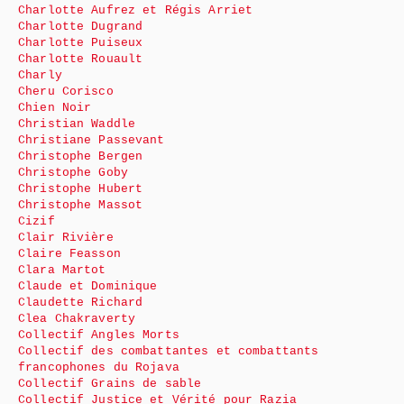
Charlotte Aufrez et Régis Arriet
Charlotte Dugrand
Charlotte Puiseux
Charlotte Rouault
Charly
Cheru Corisco
Chien Noir
Christian Waddle
Christiane Passevant
Christophe Bergen
Christophe Goby
Christophe Hubert
Christophe Massot
Cizif
Clair Rivière
Claire Feasson
Clara Martot
Claude et Dominique
Claudette Richard
Clea Chakraverty
Collectif Angles Morts
Collectif des combattantes et combattants
francophones du Rojava
Collectif Grains de sable
Collectif Justice et Vérité pour Razia