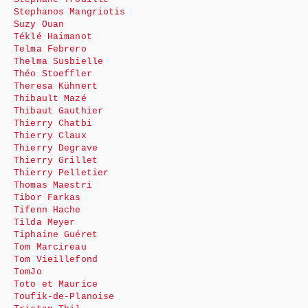
Stephanos Mangriotis
Suzy Ouan
Téklé Haimanot
Telma Febrero
Thelma Susbielle
Théo Stoeffler
Theresa Kühnert
Thibault Mazé
Thibaut Gauthier
Thierry Chatbi
Thierry Claux
Thierry Degrave
Thierry Grillet
Thierry Pelletier
Thomas Maestri
Tibor Farkas
Tifenn Hache
Tilda Meyer
Tiphaine Guéret
Tom Marcireau
Tom Vieillefond
TomJo
Toto et Maurice
Toufik-de-Planoise