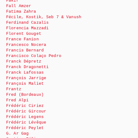
Fakir
Fall Amzer
Fatima Zahra
Fécile, Kostik, Seb 7 & Vanush
Ferdinand Cazalis
Florencia Mazzadi
Florent Gouget
France Fanion
Francesco Nocera
Francis Bernard
Francisco Colaço Pedro
Franck Dépretz
Franck Dragonetti
Franck Lafossas
François Jarrige
François Maliet
Frantz
Fred (Bordeaux)
Fred Alpi
Frédéric Ciriez
Frédéric Gircour
Frédéric Legens
Frédéric Lévêque
Frédéric Peylet
G. Ar Gag