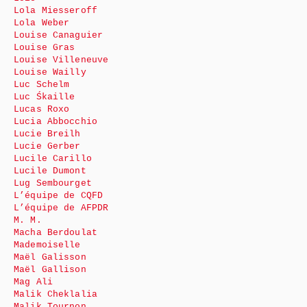
Lola Miesseroff
Lola Weber
Louise Canaguier
Louise Gras
Louise Villeneuve
Louise Wailly
Luc Schelm
Luc Śkaille
Lucas Roxo
Lucia Abbocchio
Lucie Breilh
Lucie Gerber
Lucile Carillo
Lucile Dumont
Lug Sembourget
L’équipe de CQFD
L’équipe de AFPDR
M. M.
Macha Berdoulat
Mademoiselle
Maël Galisson
Maël Gallison
Mag Ali
Malik Cheklalia
Malik Tournon