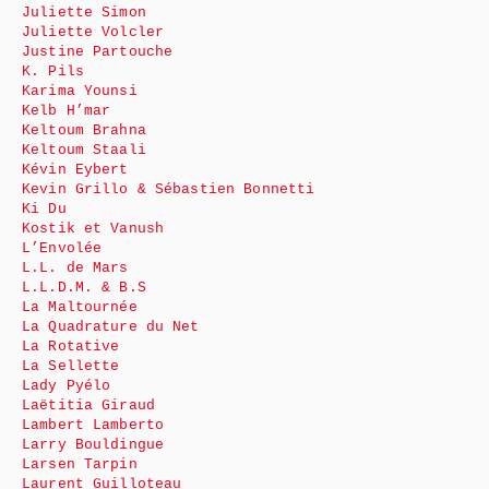
Juliette Simon
Juliette Volcler
Justine Partouche
K. Pils
Karima Younsi
Kelb H’mar
Keltoum Brahna
Keltoum Staali
Kévin Eybert
Kevin Grillo & Sébastien Bonnetti
Ki Du
Kostik et Vanush
L’Envolée
L.L. de Mars
L.L.D.M. & B.S
La Maltournée
La Quadrature du Net
La Rotative
La Sellette
Lady Pyélo
Laëtitia Giraud
Lambert Lamberto
Larry Bouldingue
Larsen Tarpin
Laurent Guilloteau