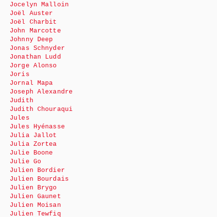
Jocelyn Malloin
Joël Auster
Joël Charbit
John Marcotte
Johnny Deep
Jonas Schnyder
Jonathan Ludd
Jorge Alonso
Joris
Jornal Mapa
Joseph Alexandre
Judith
Judith Chouraqui
Jules
Jules Hyénasse
Julia Jallot
Julia Zortea
Julie Boone
Julie Go
Julien Bordier
Julien Bourdais
Julien Brygo
Julien Gaunet
Julien Moisan
Julien Tewfiq