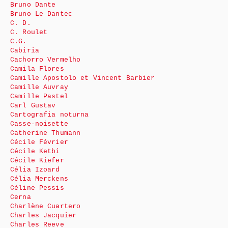
Bruno Dante
Bruno Le Dantec
C. D.
C. Roulet
C.G.
Cabiria
Cachorro Vermelho
Camila Flores
Camille Apostolo et Vincent Barbier
Camille Auvray
Camille Pastel
Carl Gustav
Cartografia noturna
Casse-noisette
Catherine Thumann
Cécile Février
Cécile Ketbi
Cécile Kiefer
Célia Izoard
Célia Merckens
Céline Pessis
Cerna
Charlène Cuartero
Charles Jacquier
Charles Reeve