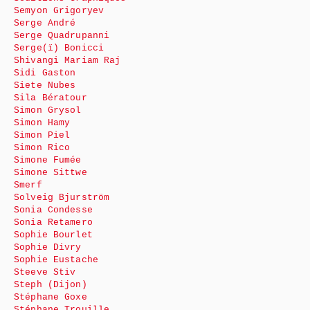
Semyon Grigoryev
Serge André
Serge Quadrupanni
Serge(ï) Bonicci
Shivangi Mariam Raj
Sidi Gaston
Siete Nubes
Sila Bératour
Simon Grysol
Simon Hamy
Simon Piel
Simon Rico
Simone Fumée
Simone Sittwe
Smerf
Solveig Bjurström
Sonia Condesse
Sonia Retamero
Sophie Bourlet
Sophie Divry
Sophie Eustache
Steeve Stiv
Steph (Dijon)
Stéphane Goxe
Stéphane Trouille