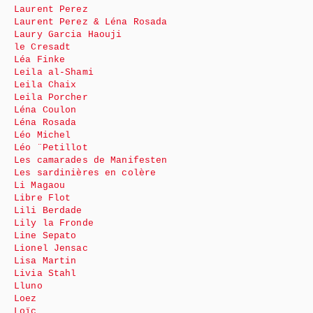
Laurent Perez
Laurent Perez & Léna Rosada
Laury Garcia Haouji
le Cresadt
Léa Finke
Leila al-Shami
Leila Chaix
Leila Porcher
Léna Coulon
Léna Rosada
Léo Michel
Léo ¨Petillot
Les camarades de Manifesten
Les sardinières en colère
Li Magaou
Libre Flot
Lili Berdade
Lily la Fronde
Line Sepato
Lionel Jensac
Lisa Martin
Livia Stahl
Lluno
Loez
Loïc