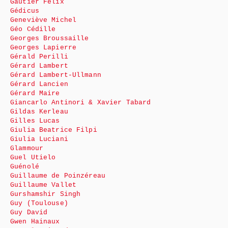
Gautier Félix
Gédicus
Geneviève Michel
Géo Cédille
Georges Broussaille
Georges Lapierre
Gérald Perilli
Gérard Lambert
Gérard Lambert-Ullmann
Gérard Lancien
Gérard Maire
Giancarlo Antinori & Xavier Tabard
Gildas Kerleau
Gilles Lucas
Giulia Beatrice Filpi
Giulia Luciani
Glammour
Guel Utielo
Guénolé
Guillaume de Poinzéreau
Guillaume Vallet
Gurshamshir Singh
Guy (Toulouse)
Guy David
Gwen Hainaux