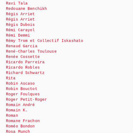
Ravi Tala
Redouane Benchikh
Régis Arriet
Régis Arriet
Régis Dubois
Rémi Carayol
Rémi Demmi
Rémy Trom et Collectif Iskashato
Renaud Garcia
René-Charles Toulouse
Renée Cossette
Ricardo Parreira
Ricardo Robles
Richard Schwartz
Rita
Robin Ascaso
Robin Bouctot
Roger Foulques
Roger Petit-Roger
Romain André
Romain K.
Roman
Romane Frachon
Roméo Bondon
Rosa Munch