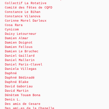
Collectif La Rotative
Comité des fêtes de CQFD
Constance Le Bihan
Constance Vilanova
Corinne Morel Darleux
Cosa Rara
Cynicom
Daisy Letourneur
Damien Almar
Damien Doignot
Damien Fellous
Damien Le Bruchec
Daniel Gaillard
Daniel Mallerin
Daniel Paris-Clavel
Daniela Villegas
Daphné
Daphné Bédinadé
Daphné Blake
David Gaboriau
David Martin
Dénètem Touam Bona
Denis L.
Des amis de Cesare
Des ami·es de la Chapelle