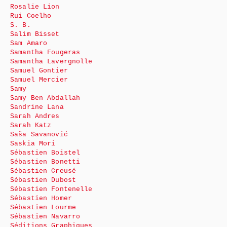
Rosalie Lion
Rui Coelho
S. B.
Salim Bisset
Sam Amaro
Samantha Fougeras
Samantha Lavergnolle
Samuel Gontier
Samuel Mercier
Samy
Samy Ben Abdallah
Sandrine Lana
Sarah Andres
Sarah Katz
Saša Savanović
Saskia Mori
Sébastien Boistel
Sébastien Bonetti
Sébastien Creusé
Sébastien Dubost
Sébastien Fontenelle
Sébastien Homer
Sébastien Lourme
Sébastien Navarro
Séditions Graphiques