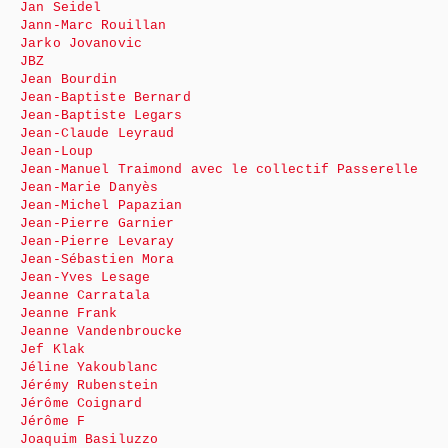
Jan Seidel
Jann-Marc Rouillan
Jarko Jovanovic
JBZ
Jean Bourdin
Jean-Baptiste Bernard
Jean-Baptiste Legars
Jean-Claude Leyraud
Jean-Loup
Jean-Manuel Traimond avec le collectif Passerelle
Jean-Marie Danyès
Jean-Michel Papazian
Jean-Pierre Garnier
Jean-Pierre Levaray
Jean-Sébastien Mora
Jean-Yves Lesage
Jeanne Carratala
Jeanne Frank
Jeanne Vandenbroucke
Jef Klak
Jéline Yakoublanc
Jérémy Rubenstein
Jérôme Coignard
Jérôme F
Joaquim Basiluzzo