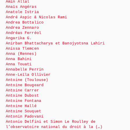
Amin Allal
Anaïs Angéras
Anatole Istria
André Aspic & Nicolas Rami
Andrea Bottalico
Andrea Zennaro
Andréas Ferréol
Angarika G.
Anirban Bhattacharya et Banojyotsna Lahiri
Anissa Tlemcen
Anna (Rennes)
Anna Bahini
Anna Touati
Annabelle Perrin
Anne-Leïla Ollivier
Antoine (Toulouse)
Antoine Bougeard
Antoine Carrer
Antoine Dubost
Antoine Fontana
Antoine Hallé
Antoine Souquet
Antonin Padovani
Antonio Delfini et Simon Le Roulley de
l’observatoire national du droit à la (…)