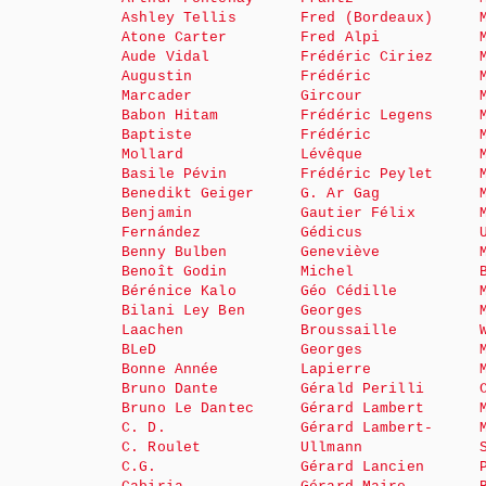
Ashley Tellis
Fred (Bordeaux)
Atone Carter
Fred Alpi
Aude Vidal
Frédéric Ciriez
Augustin
Frédéric
Marcader
Gircour
Babon Hitam
Frédéric Legens
Baptiste
Frédéric
Mollard
Lévêque
Basile Pévin
Frédéric Peylet
Benedikt Geiger
G. Ar Gag
Benjamin
Gautier Félix
Fernández
Gédicus
Benny Bulben
Geneviève
Benoît Godin
Michel
Bérénice Kalo
Géo Cédille
Bilani Ley Ben
Georges
Laachen
Broussaille
BLeD
Georges
Bonne Année
Lapierre
Bruno Dante
Gérald Perilli
Bruno Le Dantec
Gérard Lambert
C. D.
Gérard Lambert-
C. Roulet
Ullmann
C.G.
Gérard Lancien