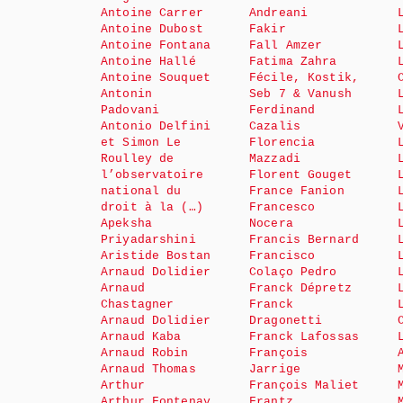
Antoine Carrer
Andreani
Antoine Dubost
Fakir
Antoine Fontana
Fall Amzer
Antoine Hallé
Fatima Zahra
Antoine Souquet
Fécile, Kostik,
Antonin
Seb 7 & Vanush
Padovani
Ferdinand
Antonio Delfini
Cazalis
et Simon Le
Florencia
Roulley de
Mazzadi
l’observatoire
Florent Gouget
national du
France Fanion
droit à la (…)
Francesco
Apeksha
Nocera
Priyadarshini
Francis Bernard
Aristide Bostan
Francisco
Arnaud Dolidier
Colaço Pedro
Arnaud
Franck Dépretz
Chastagner
Franck
Arnaud Dolidier
Dragonetti
Arnaud Kaba
Franck Lafossas
Arnaud Robin
François
Arnaud Thomas
Jarrige
Arthur
François Maliet
Arthur Fontenay
Frantz