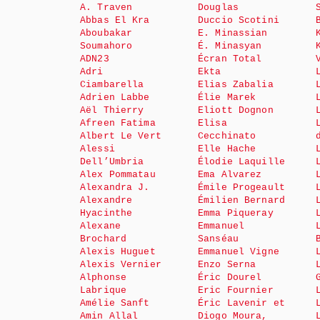
A. Traven
Douglas
Abbas El Kra
Duccio Scotini
Aboubakar
E. Minassian
Soumahoro
É. Minasyan
ADN23
Écran Total
Adri
Ekta
Ciambarella
Elias Zabalia
Adrien Labbe
Élie Marek
Aël Thierry
Eliott Dognon
Afreen Fatima
Elisa
Albert Le Vert
Cecchinato
Alessi
Elle Hache
Dell’Umbria
Élodie Laquille
Alex Pommatau
Ema Alvarez
Alexandra J.
Émile Progeault
Alexandre
Émilien Bernard
Hyacinthe
Emma Piqueray
Alexane
Emmanuel
Brochard
Sanséau
Alexis Huguet
Emmanuel Vigne
Alexis Vernier
Enzo Serna
Alphonse
Éric Dourel
Labrique
Eric Fournier
Amélie Sanft
Éric Lavenir et
Amin Allal
Diogo Moura,