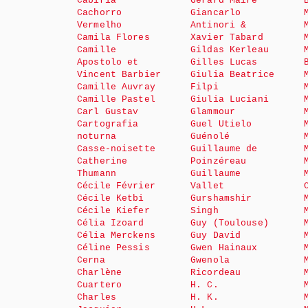
Cabiria
Gérard Maire
Cachorro
Giancarlo
Vermelho
Antinori &
Camila Flores
Xavier Tabard
Camille
Gildas Kerleau
Apostolo et
Gilles Lucas
Vincent Barbier
Giulia Beatrice
Camille Auvray
Filpi
Camille Pastel
Giulia Luciani
Carl Gustav
Glammour
Cartografia
Guel Utielo
noturna
Guénolé
Casse-noisette
Guillaume de
Catherine
Poinzéreau
Thumann
Guillaume
Cécile Février
Vallet
Cécile Ketbi
Gurshamshir
Cécile Kiefer
Singh
Célia Izoard
Guy (Toulouse)
Célia Merckens
Guy David
Céline Pessis
Gwen Hainaux
Cerna
Gwenola
Charlène
Ricordeau
Cuartero
H. C.
Charles
H. K.