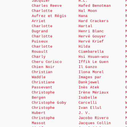
Jacquier
H.L.
Charles Reeve
Hafed Benotman
Charlotte
Hal Moon
Aufrez et Régis
Hana
Arriet
Hard Crackers
Charlotte
Hartal
Dugrand
Henri Blanc
Charlotte
Hervé Gouyer
Puiseux
Hervé Krief
Charlotte
Hilda
Rouault
Ciambarella
Charly
Hsi Hsuan-wou
Cheru Corisco
Iffik Le Guen
Chien Noir
Il Ganzo
Christian
Ilona Morel
Waddle
Images par
Christiane
Dankjewel
Passevant
Inès Atek
Christophe
Irène Mériaux
Bergen
Isabelle
Christophe Goby
Carcelli
Christophe
Ivan Ellul
Hubert
J. V.
Christophe
Jacobo Rivero
Massot
Jacques Collin