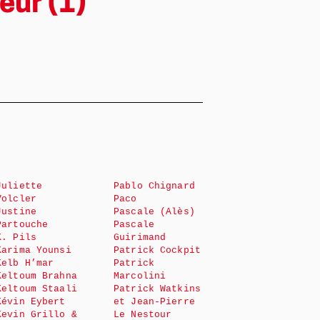
eur (1)
Juliette
Pablo Chignard
Volcler
Paco
Justine
Pascale (Alès)
Partouche
Pascale
K. Pils
Guirimand
Karima Younsi
Patrick Cockpit
Kelb H’mar
Patrick
Keltoum Brahna
Marcolini
Keltoum Staali
Patrick Watkins
Kévin Eybert
et Jean-Pierre
Kevin Grillo &
Le Nestour