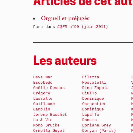
Articles de cet aut
Orgueil et préjugés
Paru dans
CQFD
n°90 (juin 2011)
Les auteurs
Deva Mar
Diletta
Escobedo
Moscatelli
Gaëlle Desnos
Dino Zappia
Grégory
DiOlTo
Lassalle
Dominique
Guillaume
Carpentier
Gamblin
Dominique
Jérôme Baschet
Lapaffe
Lu & Vio
Donato
Momo Brücke
Doriane Grey
Ornella Guyet
Doryan (Paris)