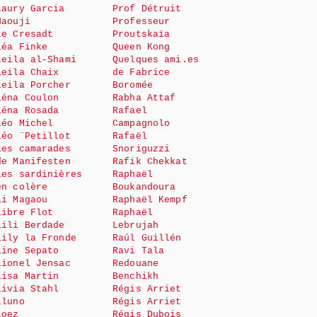
Laury Garcia
Prof Détruit
Haouji
Professeur
le Cresadt
Proutskaïa
Léa Finke
Queen Kong
Leila al-Shami
Quelques ami.es
Leila Chaix
de Fabrice
Leila Porcher
Boromée
Léna Coulon
Rabha Attaf
Léna Rosada
Rafael
Léo Michel
Campagnolo
Léo ¨Petillot
Rafaël
Les camarades
Snoriguzzi
de Manifesten
Rafik Chekkat
Les sardinières
Raphaël
en colère
Boukandoura
Li Magaou
Raphaël Kempf
Libre Flot
Raphaël
Lili Berdade
Lebrujah
Lily la Fronde
Raúl Guillén
Line Sepato
Ravi Tala
Lionel Jensac
Redouane
Lisa Martin
Benchikh
Livia Stahl
Régis Arriet
Lluno
Régis Arriet
Loez
Régis Dubois