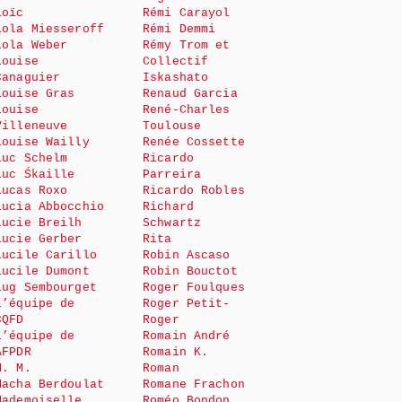
Loïc
Rémi Carayol
Lola Miesseroff
Rémi Demmi
Lola Weber
Rémy Trom et
Louise
Collectif
Canaguier
Iskashato
Louise Gras
Renaud Garcia
Louise
René-Charles
Villeneuve
Toulouse
Louise Wailly
Renée Cossette
Luc Schelm
Ricardo
Luc Śkaille
Parreira
Lucas Roxo
Ricardo Robles
Lucia Abbocchio
Richard
Lucie Breilh
Schwartz
Lucie Gerber
Rita
Lucile Carillo
Robin Ascaso
Lucile Dumont
Robin Bouctot
Lug Sembourget
Roger Foulques
L’équipe de
Roger Petit-
CQFD
Roger
L’équipe de
Romain André
AFPDR
Romain K.
M. M.
Roman
Macha Berdoulat
Romane Frachon
Mademoiselle
Roméo Bondon