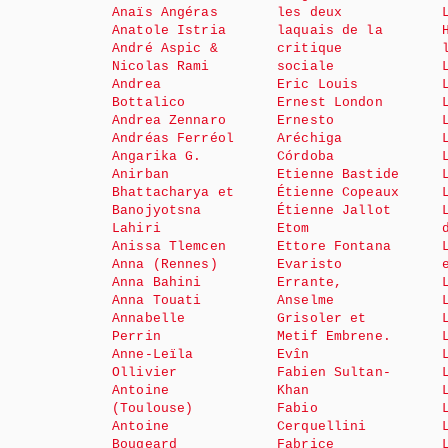
Anaïs Angéras
les deux
Anatole Istria
laquais de la
André Aspic &
critique
Nicolas Rami
sociale
Andrea
Eric Louis
Bottalico
Ernest London
Andrea Zennaro
Ernesto
Andréas Ferréol
Aréchiga
Angarika G.
Córdoba
Anirban
Etienne Bastide
Bhattacharya et
Étienne Copeaux
Banojyotsna
Étienne Jallot
Lahiri
Etom
Anissa Tlemcen
Ettore Fontana
Anna (Rennes)
Evaristo
Anna Bahini
Errante,
Anna Touati
Anselme
Annabelle
Grisoler et
Perrin
Metif Embrene.
Anne-Leïla
Evîn
Ollivier
Fabien Sultan-
Antoine
Khan
(Toulouse)
Fabio
Antoine
Cerquellini
Bougeard
Fabrice