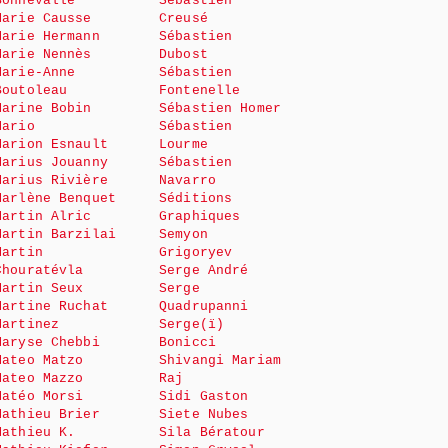
Bonnevalle
Sébastien
Marie Causse
Creusé
Marie Hermann
Sébastien
Marie Nennès
Dubost
Marie-Anne
Sébastien
Boutoleau
Fontenelle
Marine Bobin
Sébastien Homer
Mario
Sébastien
Marion Esnault
Lourme
Marius Jouanny
Sébastien
Marius Rivière
Navarro
Marlène Benquet
Séditions
Martin Alric
Graphiques
Martin Barzilai
Semyon
Martin
Grigoryev
Chouratévla
Serge André
Martin Seux
Serge
Martine Ruchat
Quadrupanni
Martinez
Serge(ï)
Maryse Chebbi
Bonicci
Mateo Matzo
Shivangi Mariam
Mateo Mazzo
Raj
Matéo Morsi
Sidi Gaston
Mathieu Brier
Siete Nubes
Mathieu K.
Sila Bératour