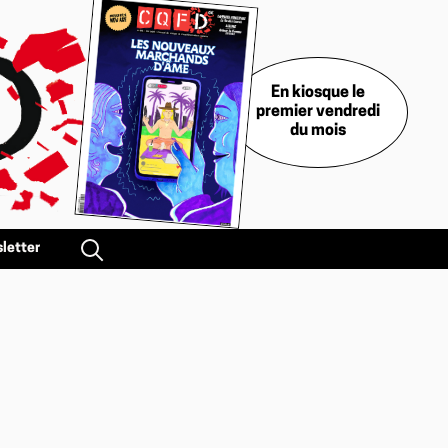
En kiosque le
premier vendredi
du mois
letter