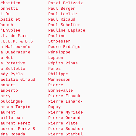
Sébastien
Patxi Beltzaiz
Bonnetti
Paul Berger
Ki Du
Paul Leclair
Kostik et
Paul Ricaud
Vanush
Paul Scheffer
L’Envolée
Pauline Laplace
L.L. de Mars
Pauline
L.L.D.M. & B.S
Stroesser
La Maltournée
Pedro Fidalgo
La Quadrature
Pénéloppe
du Net
Lepaon
La Rotative
Pépito Pinas
La Sellette
Pérès
Lady Pyélo
Philippe
Laëtitia Giraud
Wannesson
Lambert
Pierre
Lamberto
Bonnevalle
Larry
Pierre Etbunk
Bouldingue
Pierre Isnard-
Larsen Tarpin
Dupuy
Laurent
Pierre Myriade
Guilloteau
Pierre Onraed
Laurent Perez
Pierre Plate
Laurent Perez &
Pierre Souchon
Léna Rosada
Pierre Stambul