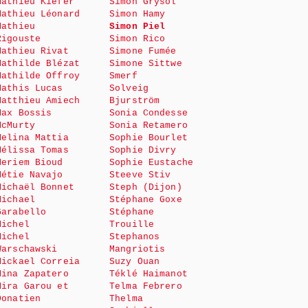
Mathieu Kiefer
Simon Grysol
Mathieu Léonard
Simon Hamy
Mathieu
Simon Piel
Rigouste
Simon Rico
Mathieu Rivat
Simone Fumée
Mathilde Blézat
Simone Sittwe
Mathilde Offroy
Smerf
Mathis Lucas
Solveig
Matthieu Amiech
Bjurström
Max Bossis
Sonia Condesse
McMurty
Sonia Retamero
Melina Mattia
Sophie Bourlet
Mélissa Tomas
Sophie Divry
Meriem Bioud
Sophie Eustache
Métie Navajo
Steeve Stiv
Michaël Bonnet
Steph (Dijon)
Michael
Stéphane Goxe
Garabello
Stéphane
Michel
Trouille
Michel
Stephanos
Warschawski
Mangriotis
Mickael Correia
Suzy Ouan
Mina Zapatero
Téklé Haimanot
Mira Garou et
Telma Febrero
Donatien
Thelma