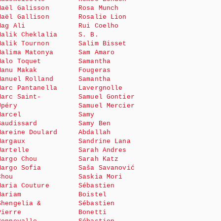
Maël Galisson
Rosa Munch
Maël Gallison
Rosalie Lion
Mag Ali
Rui Coelho
Malik Cheklalia
S. B.
Malik Tournon
Salim Bisset
Malima Matonya
Sam Amaro
Malo Toquet
Samantha
Manu Makak
Fougeras
Manuel Rolland
Samantha
Marc Pantanella
Lavergnolle
Marc Saint-
Samuel Gontier
Upéry
Samuel Mercier
Marcel
Samy
Baudissard
Samy Ben
Mareine Doulard
Abdallah
Margaux
Sandrine Lana
Wartelle
Sarah Andres
Margo Chou
Sarah Katz
Margo Sofia
Saša Savanović
Chou
Saskia Mori
Maria Couture
Sébastien
Mariam
Boistel
Shengelia &
Sébastien
Pierre
Bonetti