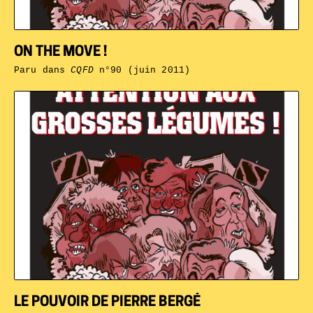
ON THE MOVE !
Paru dans
CQFD
n°90 (juin 2011)
LE POUVOIR DE PIERRE BERGÉ