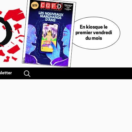
En kiosque le
premier vendredi
du mois
letter