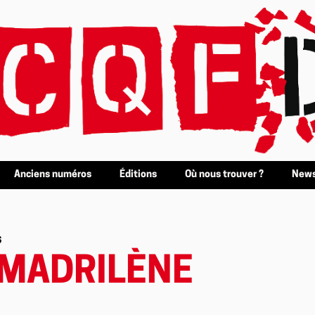
Anciens numéros
Éditions
Où nous trouver ?
News
s
 MADRILÈNE