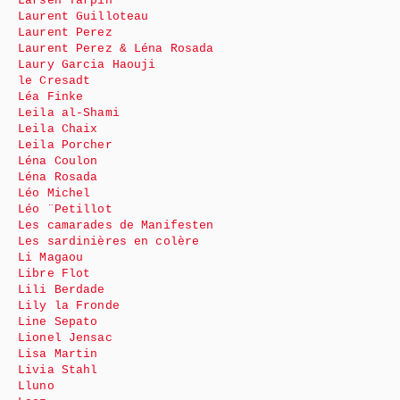
Larsen Tarpin
Laurent Guilloteau
Laurent Perez
Laurent Perez & Léna Rosada
Laury Garcia Haouji
le Cresadt
Léa Finke
Leila al-Shami
Leila Chaix
Leila Porcher
Léna Coulon
Léna Rosada
Léo Michel
Léo ¨Petillot
Les camarades de Manifesten
Les sardinières en colère
Li Magaou
Libre Flot
Lili Berdade
Lily la Fronde
Line Sepato
Lionel Jensac
Lisa Martin
Livia Stahl
Lluno