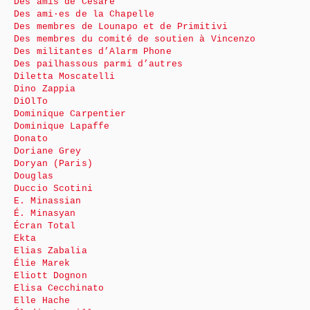
Des amis de Cesare
Des ami·es de la Chapelle
Des membres de Lounapo et de Primitivi
Des membres du comité de soutien à Vincenzo
Des militantes d’Alarm Phone
Des pailhassous parmi d’autres
Diletta Moscatelli
Dino Zappia
DiOlTo
Dominique Carpentier
Dominique Lapaffe
Donato
Doriane Grey
Doryan (Paris)
Douglas
Duccio Scotini
E. Minassian
É. Minasyan
Écran Total
Ekta
Elias Zabalia
Élie Marek
Eliott Dognon
Elisa Cecchinato
Elle Hache