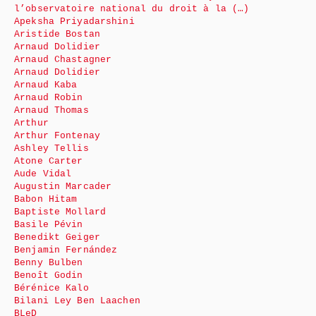
l’observatoire national du droit à la (…)
Apeksha Priyadarshini
Aristide Bostan
Arnaud Dolidier
Arnaud Chastagner
Arnaud Dolidier
Arnaud Kaba
Arnaud Robin
Arnaud Thomas
Arthur
Arthur Fontenay
Ashley Tellis
Atone Carter
Aude Vidal
Augustin Marcader
Babon Hitam
Baptiste Mollard
Basile Pévin
Benedikt Geiger
Benjamin Fernández
Benny Bulben
Benoît Godin
Bérénice Kalo
Bilani Ley Ben Laachen
BLeD