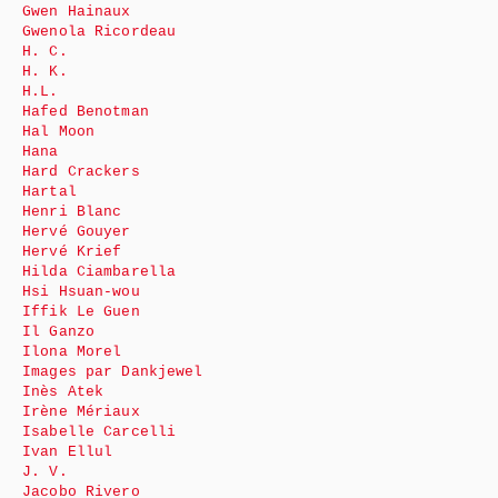
Gwen Hainaux
Gwenola Ricordeau
H. C.
H. K.
H.L.
Hafed Benotman
Hal Moon
Hana
Hard Crackers
Hartal
Henri Blanc
Hervé Gouyer
Hervé Krief
Hilda Ciambarella
Hsi Hsuan-wou
Iffik Le Guen
Il Ganzo
Ilona Morel
Images par Dankjewel
Inès Atek
Irène Mériaux
Isabelle Carcelli
Ivan Ellul
J. V.
Jacobo Rivero