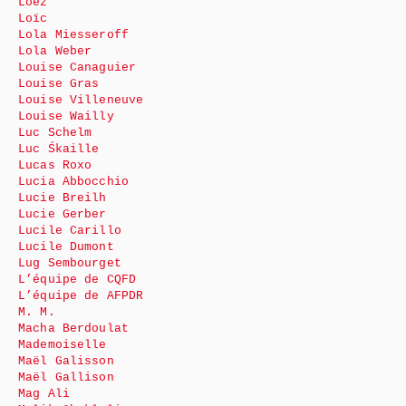
Loez
Loïc
Lola Miesseroff
Lola Weber
Louise Canaguier
Louise Gras
Louise Villeneuve
Louise Wailly
Luc Schelm
Luc Śkaille
Lucas Roxo
Lucia Abbocchio
Lucie Breilh
Lucie Gerber
Lucile Carillo
Lucile Dumont
Lug Sembourget
L’équipe de CQFD
L’équipe de AFPDR
M. M.
Macha Berdoulat
Mademoiselle
Maël Galisson
Maël Gallison
Mag Ali