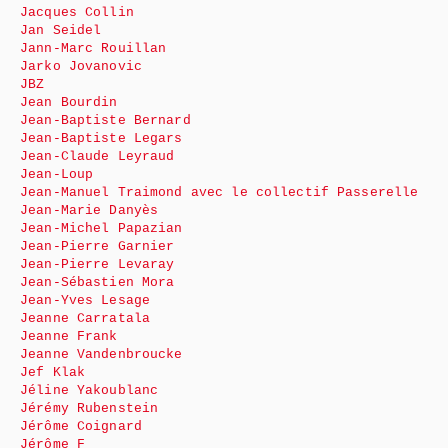
Jacques Collin
Jan Seidel
Jann-Marc Rouillan
Jarko Jovanovic
JBZ
Jean Bourdin
Jean-Baptiste Bernard
Jean-Baptiste Legars
Jean-Claude Leyraud
Jean-Loup
Jean-Manuel Traimond avec le collectif Passerelle
Jean-Marie Danyès
Jean-Michel Papazian
Jean-Pierre Garnier
Jean-Pierre Levaray
Jean-Sébastien Mora
Jean-Yves Lesage
Jeanne Carratala
Jeanne Frank
Jeanne Vandenbroucke
Jef Klak
Jéline Yakoublanc
Jérémy Rubenstein
Jérôme Coignard
Jérôme F