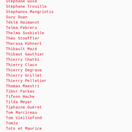
Stéphane Goxe
Stéphane Trouille
Stephanos Mangriotis
Suzy Ouan
Téklé Haimanot
Telma Febrero
Thelma Susbielle
Théo Stoeffler
Theresa Kühnert
Thibault Mazé
Thibaut Gauthier
Thierry Chatbi
Thierry Claux
Thierry Degrave
Thierry Grillet
Thierry Pelletier
Thomas Maestri
Tibor Farkas
Tifenn Hache
Tilda Meyer
Tiphaine Guéret
Tom Marcireau
Tom Vieillefond
TomJo
Toto et Maurice