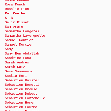
Roméo Bondon
Rosa Munch
Rosalie Lion
Rui Coelho
S. B.
Salim Bisset
Sam Amaro
Samantha Fougeras
Samantha Lavergnolle
Samuel Gontier
Samuel Mercier
Samy
Samy Ben Abdallah
Sandrine Lana
Sarah Andres
Sarah Katz
Saša Savanović
Saskia Mori
Sébastien Boistel
Sébastien Bonetti
Sébastien Creusé
Sébastien Dubost
Sébastien Fontenelle
Sébastien Homer
Sébastien Lourme