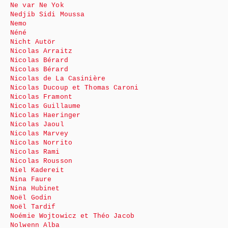
Ne var Ne Yok
Nedjib Sidi Moussa
Nemo
Néné
Nicht Autör
Nicolas Arraitz
Nicolas Bérard
Nicolas Bérard
Nicolas de La Casinière
Nicolas Ducoup et Thomas Caroni
Nicolas Framont
Nicolas Guillaume
Nicolas Haeringer
Nicolas Jaoul
Nicolas Marvey
Nicolas Norrito
Nicolas Rami
Nicolas Rousson
Niel Kadereit
Nina Faure
Nina Hubinet
Noël Godin
Noël Tardif
Noémie Wojtowicz et Théo Jacob
Nolwenn Alba