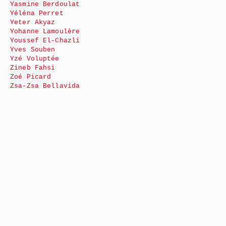
Yasmine Berdoulat
Yéléna Perret
Yeter Akyaz
Yohanne Lamoulère
Youssef El-Chazli
Yves Souben
Yzé Voluptée
Zineb Fahsi
Zoé Picard
Zsa-Zsa Bellavida