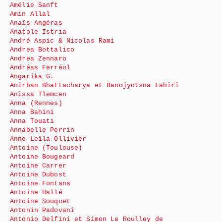
Amélie Sanft
Amin Allal
Anaïs Angéras
Anatole Istria
André Aspic & Nicolas Rami
Andrea Bottalico
Andrea Zennaro
Andréas Ferréol
Angarika G.
Anirban Bhattacharya et Banojyotsna Lahiri
Anissa Tlemcen
Anna (Rennes)
Anna Bahini
Anna Touati
Annabelle Perrin
Anne-Leïla Ollivier
Antoine (Toulouse)
Antoine Bougeard
Antoine Carrer
Antoine Dubost
Antoine Fontana
Antoine Hallé
Antoine Souquet
Antonin Padovani
Antonio Delfini et Simon Le Roulley de