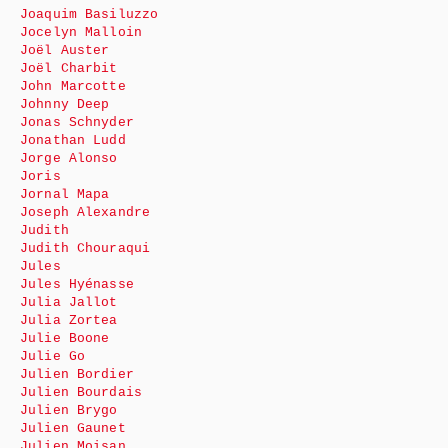
Joaquim Basiluzzo
Jocelyn Malloin
Joël Auster
Joël Charbit
John Marcotte
Johnny Deep
Jonas Schnyder
Jonathan Ludd
Jorge Alonso
Joris
Jornal Mapa
Joseph Alexandre
Judith
Judith Chouraqui
Jules
Jules Hyénasse
Julia Jallot
Julia Zortea
Julie Boone
Julie Go
Julien Bordier
Julien Bourdais
Julien Brygo
Julien Gaunet
Julien Moisan