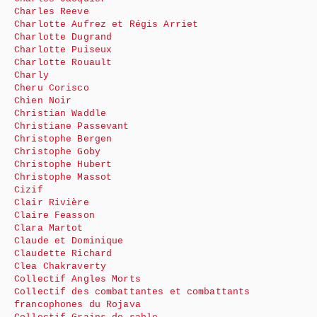
Charles Reeve
Charlotte Aufrez et Régis Arriet
Charlotte Dugrand
Charlotte Puiseux
Charlotte Rouault
Charly
Cheru Corisco
Chien Noir
Christian Waddle
Christiane Passevant
Christophe Bergen
Christophe Goby
Christophe Hubert
Christophe Massot
Cizif
Clair Rivière
Claire Feasson
Clara Martot
Claude et Dominique
Claudette Richard
Clea Chakraverty
Collectif Angles Morts
Collectif des combattantes et combattants
francophones du Rojava