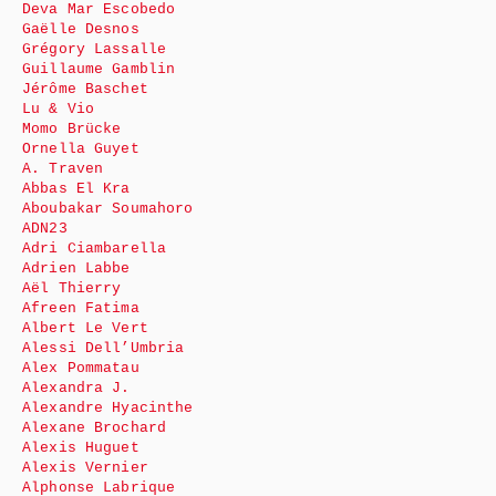
Deva Mar Escobedo
Gaëlle Desnos
Grégory Lassalle
Guillaume Gamblin
Jérôme Baschet
Lu & Vio
Momo Brücke
Ornella Guyet
A. Traven
Abbas El Kra
Aboubakar Soumahoro
ADN23
Adri Ciambarella
Adrien Labbe
Aël Thierry
Afreen Fatima
Albert Le Vert
Alessi Dell’Umbria
Alex Pommatau
Alexandra J.
Alexandre Hyacinthe
Alexane Brochard
Alexis Huguet
Alexis Vernier
Alphonse Labrique