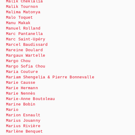
Malik Cheklalia
Malik Tournon
Malima Matonya
Malo Toquet
Manu Makak
Manuel Rolland
Marc Pantanella
Marc Saint-Upéry
Marcel Baudissard
Mareine Doulard
Margaux Wartelle
Margo Chou
Margo Sofia Chou
Maria Couture
Mariam Shengelia & Pierre Bonnevalle
Marie Causse
Marie Hermann
Marie Nennès
Marie-Anne Boutoleau
Marine Bobin
Mario
Marion Esnault
Marius Jouanny
Marius Rivière
Marlène Benquet