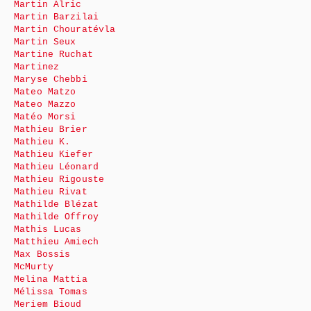
Martin Alric
Martin Barzilai
Martin Chouratévla
Martin Seux
Martine Ruchat
Martinez
Maryse Chebbi
Mateo Matzo
Mateo Mazzo
Matéo Morsi
Mathieu Brier
Mathieu K.
Mathieu Kiefer
Mathieu Léonard
Mathieu Rigouste
Mathieu Rivat
Mathilde Blézat
Mathilde Offroy
Mathis Lucas
Matthieu Amiech
Max Bossis
McMurty
Melina Mattia
Mélissa Tomas
Meriem Bioud