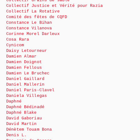
Collectif Grains de sable
Collectif Justice et Vérité pour Razia
Collectif La Rotative
Comité des fêtes de CQFD
Constance Le Bihan
Constance Vilanova
Corinne Morel Darleux
Cosa Rara
Cynicom
Daisy Letourneur
Damien Almar
Damien Doignot
Damien Fellous
Damien Le Bruchec
Daniel Gaillard
Daniel Mallerin
Daniel Paris-Clavel
Daniela Villegas
Daphné
Daphné Bédinadé
Daphné Blake
David Gaboriau
David Martin
Dénètem Touam Bona
Denis L.