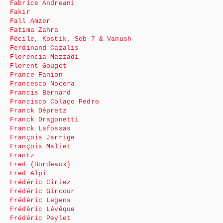
Fabrice Andreani
Fakir
Fall Amzer
Fatima Zahra
Fécile, Kostik, Seb 7 & Vanush
Ferdinand Cazalis
Florencia Mazzadi
Florent Gouget
France Fanion
Francesco Nocera
Francis Bernard
Francisco Colaço Pedro
Franck Dépretz
Franck Dragonetti
Franck Lafossas
François Jarrige
François Maliet
Frantz
Fred (Bordeaux)
Fred Alpi
Frédéric Ciriez
Frédéric Gircour
Frédéric Legens
Frédéric Lévêque
Frédéric Peylet