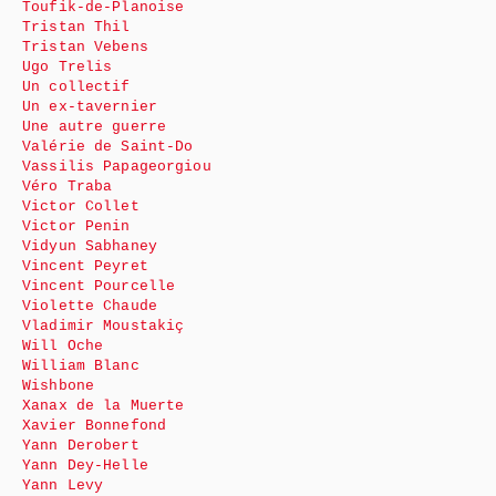
Toufik-de-Planoise
Tristan Thil
Tristan Vebens
Ugo Trelis
Un collectif
Un ex-tavernier
Une autre guerre
Valérie de Saint-Do
Vassilis Papageorgiou
Véro Traba
Victor Collet
Victor Penin
Vidyun Sabhaney
Vincent Peyret
Vincent Pourcelle
Violette Chaude
Vladimir Moustakiç
Will Oche
William Blanc
Wishbone
Xanax de la Muerte
Xavier Bonnefond
Yann Derobert
Yann Dey-Helle
Yann Levy