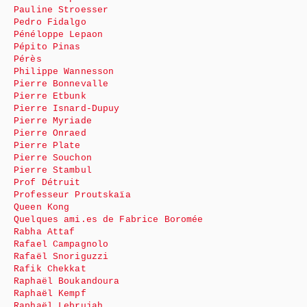
Pauline Stroesser
Pedro Fidalgo
Pénéloppe Lepaon
Pépito Pinas
Pérès
Philippe Wannesson
Pierre Bonnevalle
Pierre Etbunk
Pierre Isnard-Dupuy
Pierre Myriade
Pierre Onraed
Pierre Plate
Pierre Souchon
Pierre Stambul
Prof Détruit
Professeur Proutskaïa
Queen Kong
Quelques ami.es de Fabrice Boromée
Rabha Attaf
Rafael Campagnolo
Rafaël Snoriguzzi
Rafik Chekkat
Raphaël Boukandoura
Raphaël Kempf
Raphaël Lebrujah