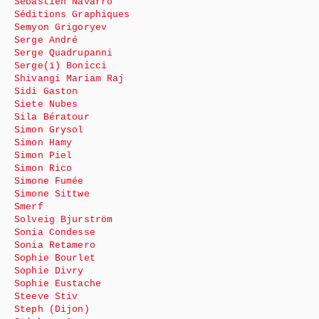
Sébastien Navarro
Séditions Graphiques
Semyon Grigoryev
Serge André
Serge Quadrupanni
Serge(ï) Bonicci
Shivangi Mariam Raj
Sidi Gaston
Siete Nubes
Sila Bératour
Simon Grysol
Simon Hamy
Simon Piel
Simon Rico
Simone Fumée
Simone Sittwe
Smerf
Solveig Bjurström
Sonia Condesse
Sonia Retamero
Sophie Bourlet
Sophie Divry
Sophie Eustache
Steeve Stiv
Steph (Dijon)