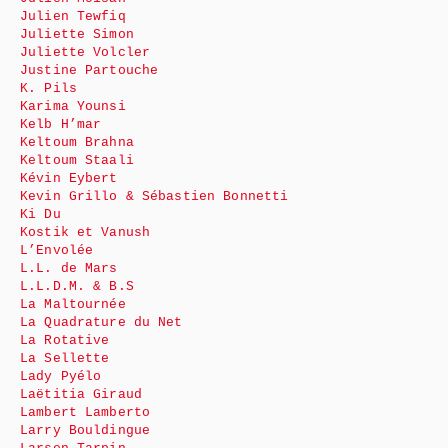
Julien Tewfiq
Juliette Simon
Juliette Volcler
Justine Partouche
K. Pils
Karima Younsi
Kelb H’mar
Keltoum Brahna
Keltoum Staali
Kévin Eybert
Kevin Grillo & Sébastien Bonnetti
Ki Du
Kostik et Vanush
L’Envolée
L.L. de Mars
L.L.D.M. & B.S
La Maltournée
La Quadrature du Net
La Rotative
La Sellette
Lady Pyélo
Laëtitia Giraud
Lambert Lamberto
Larry Bouldingue