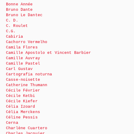
Bonne Année
Bruno Dante
Bruno Le Dantec
C. D.
C. Roulet
C.G.
Cabiria
Cachorro Vermelho
Camila Flores
Camille Apostolo et Vincent Barbier
Camille Auvray
Camille Pastel
Carl Gustav
Cartografia noturna
Casse-noisette
Catherine Thumann
Cécile Février
Cécile Ketbi
Cécile Kiefer
Célia Izoard
Célia Merckens
Céline Pessis
Cerna
Charlène Cuartero
Charles Jacquier