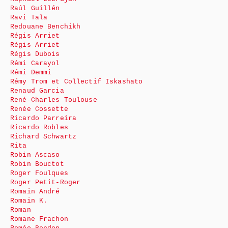
Raúl Guillén
Ravi Tala
Redouane Benchikh
Régis Arriet
Régis Arriet
Régis Dubois
Rémi Carayol
Rémi Demmi
Rémy Trom et Collectif Iskashato
Renaud Garcia
René-Charles Toulouse
Renée Cossette
Ricardo Parreira
Ricardo Robles
Richard Schwartz
Rita
Robin Ascaso
Robin Bouctot
Roger Foulques
Roger Petit-Roger
Romain André
Romain K.
Roman
Romane Frachon