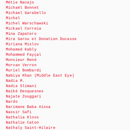
Métie Navajo
Michaël Bonnet
Michael Garabello
Michel
Michel Warschawski
Mickael Correia
Mina Zapatero
Mira Garou et Donatien Ducasse
Miriana Mislov
Mohamed Kably
Mohammed Fayçal
Monsieur René
Morvan Verron
Muriel Bombardi
Nabiya Khan (Middle East Eye)
Nadia M.
Nadia Slimani
Naïké Desquesnes
Najate Zouggari
Nardo
Narimane Baba Aïssa
Nassir Safi
Nathalia Kloos
Nathalie Caton
Nathaly Saint-Hilaire