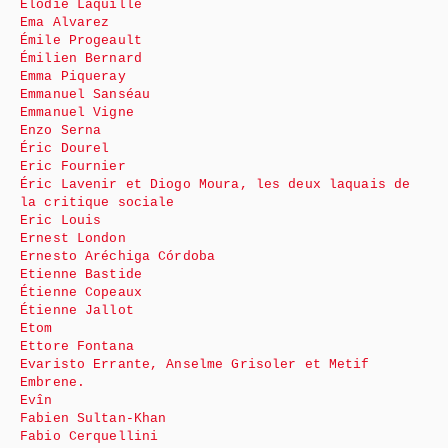
Élodie Laquille
Ema Alvarez
Émile Progeault
Émilien Bernard
Emma Piqueray
Emmanuel Sanséau
Emmanuel Vigne
Enzo Serna
Éric Dourel
Eric Fournier
Éric Lavenir et Diogo Moura, les deux laquais de
la critique sociale
Eric Louis
Ernest London
Ernesto Aréchiga Córdoba
Etienne Bastide
Étienne Copeaux
Étienne Jallot
Etom
Ettore Fontana
Evaristo Errante, Anselme Grisoler et Metif
Embrene.
Evîn
Fabien Sultan-Khan
Fabio Cerquellini