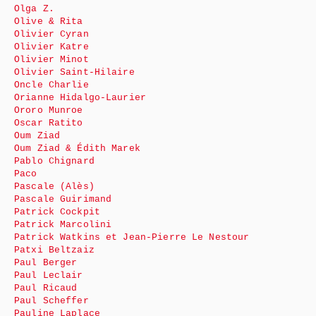
Olga Z.
Olive & Rita
Olivier Cyran
Olivier Katre
Olivier Minot
Olivier Saint-Hilaire
Oncle Charlie
Orianne Hidalgo-Laurier
Ororo Munroe
Oscar Ratito
Oum Ziad
Oum Ziad & Édith Marek
Pablo Chignard
Paco
Pascale (Alès)
Pascale Guirimand
Patrick Cockpit
Patrick Marcolini
Patrick Watkins et Jean-Pierre Le Nestour
Patxi Beltzaiz
Paul Berger
Paul Leclair
Paul Ricaud
Paul Scheffer
Pauline Laplace