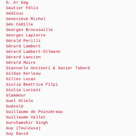
G. Ar Gag
Gautier Félix
Gédicus
Geneviève Michel
Géo Cédille
Georges Broussaille
Georges Lapierre
Gérald Perilli
Gérard Lambert
Gérard Lambert-Ullmann
Gérard Lancien
Gérard Maire
Giancarlo Antinori & Xavier Tabard
Gildas Kerleau
Gilles Lucas
Giulia Beatrice Filpi
Giulia Luciani
Glammour
Guel Utielo
Guénolé
Guillaume de Poinzéreau
Guillaume Vallet
Gurshamshir Singh
Guy (Toulouse)
Guy David