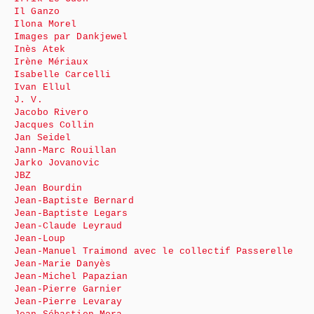
Il Ganzo
Ilona Morel
Images par Dankjewel
Inès Atek
Irène Mériaux
Isabelle Carcelli
Ivan Ellul
J. V.
Jacobo Rivero
Jacques Collin
Jan Seidel
Jann-Marc Rouillan
Jarko Jovanovic
JBZ
Jean Bourdin
Jean-Baptiste Bernard
Jean-Baptiste Legars
Jean-Claude Leyraud
Jean-Loup
Jean-Manuel Traimond avec le collectif Passerelle
Jean-Marie Danyès
Jean-Michel Papazian
Jean-Pierre Garnier
Jean-Pierre Levaray