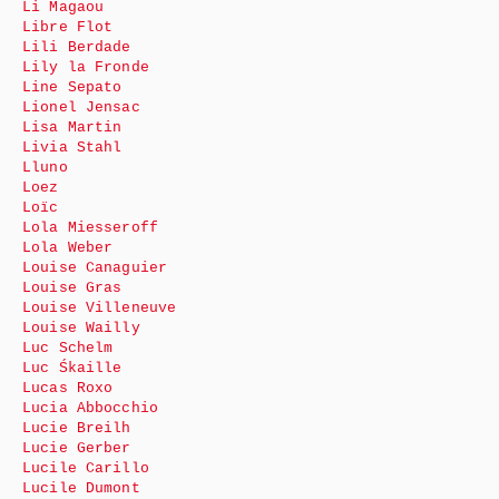
Li Magaou
Libre Flot
Lili Berdade
Lily la Fronde
Line Sepato
Lionel Jensac
Lisa Martin
Livia Stahl
Lluno
Loez
Loïc
Lola Miesseroff
Lola Weber
Louise Canaguier
Louise Gras
Louise Villeneuve
Louise Wailly
Luc Schelm
Luc Śkaille
Lucas Roxo
Lucia Abbocchio
Lucie Breilh
Lucie Gerber
Lucile Carillo
Lucile Dumont