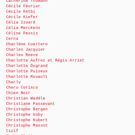
Catherine Thumann
Cécile Février
Cécile Ketbi
Cécile Kiefer
Célia Izoard
Célia Merckens
Céline Pessis
Cerna
Charlène Cuartero
Charles Jacquier
Charles Reeve
Charlotte Aufrez et Régis Arriet
Charlotte Dugrand
Charlotte Puiseux
Charlotte Rouault
Charly
Cheru Corisco
Chien Noir
Christian Waddle
Christiane Passevant
Christophe Bergen
Christophe Goby
Christophe Hubert
Christophe Massot
Cizif