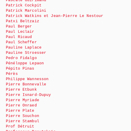
Pascale Guirimand
Patrick Cockpit
Patrick Marcolini
Patrick Watkins et Jean-Pierre Le Nestour
Patxi Beltzaiz
Paul Berger
Paul Leclair
Paul Ricaud
Paul Scheffer
Pauline Laplace
Pauline Stroesser
Pedro Fidalgo
Pénéloppe Lepaon
Pépito Pinas
Pérès
Philippe Wannesson
Pierre Bonnevalle
Pierre Etbunk
Pierre Isnard-Dupuy
Pierre Myriade
Pierre Onraed
Pierre Plate
Pierre Souchon
Pierre Stambul
Prof Détruit