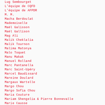
Lug Sembourget
L’équipe de CQFD
L’équipe de AFPDR
M. M.
Macha Berdoulat
Mademoiselle
Maël Galisson
Maël Gallison
Mag Ali
Malik Cheklalia
Malik Tournon
Malima Matonya
Malo Toquet
Manu Makak
Manuel Rolland
Marc Pantanella
Marc Saint-Upéry
Marcel Baudissard
Mareine Doulard
Margaux Wartelle
Margo Chou
Margo Sofia Chou
Maria Couture
Mariam Shengelia & Pierre Bonnevalle
Marie Causse