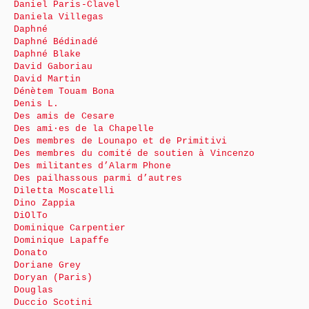
Daniel Paris-Clavel
Daniela Villegas
Daphné
Daphné Bédinadé
Daphné Blake
David Gaboriau
David Martin
Dénètem Touam Bona
Denis L.
Des amis de Cesare
Des ami·es de la Chapelle
Des membres de Lounapo et de Primitivi
Des membres du comité de soutien à Vincenzo
Des militantes d’Alarm Phone
Des pailhassous parmi d’autres
Diletta Moscatelli
Dino Zappia
DiOlTo
Dominique Carpentier
Dominique Lapaffe
Donato
Doriane Grey
Doryan (Paris)
Douglas
Duccio Scotini