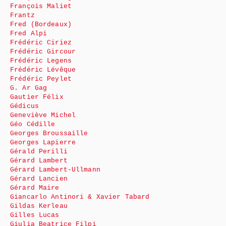
François Maliet
Frantz
Fred (Bordeaux)
Fred Alpi
Frédéric Ciriez
Frédéric Gircour
Frédéric Legens
Frédéric Lévêque
Frédéric Peylet
G. Ar Gag
Gautier Félix
Gédicus
Geneviève Michel
Géo Cédille
Georges Broussaille
Georges Lapierre
Gérald Perilli
Gérard Lambert
Gérard Lambert-Ullmann
Gérard Lancien
Gérard Maire
Giancarlo Antinori & Xavier Tabard
Gildas Kerleau
Gilles Lucas
Giulia Beatrice Filpi