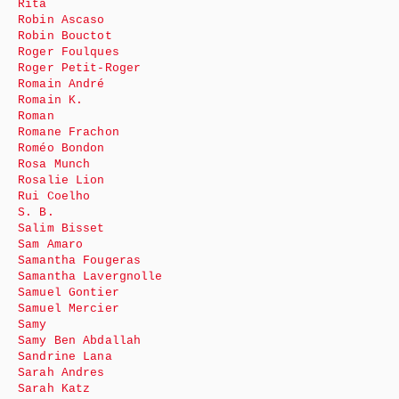
Rita
Robin Ascaso
Robin Bouctot
Roger Foulques
Roger Petit-Roger
Romain André
Romain K.
Roman
Romane Frachon
Roméo Bondon
Rosa Munch
Rosalie Lion
Rui Coelho
S. B.
Salim Bisset
Sam Amaro
Samantha Fougeras
Samantha Lavergnolle
Samuel Gontier
Samuel Mercier
Samy
Samy Ben Abdallah
Sandrine Lana
Sarah Andres
Sarah Katz