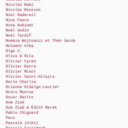
Nicolas Rami
Nicolas Rousson
Niel Kadereit
Nina Faure
Nina Hubinet
Noël Godin
Noël Tardif
Noémie Wojtowicz et Théo Jacob
Nolwenn Alba
Olga Z.
Olive & Rita
Olivier Cyran
Olivier Katre
Olivier Minot
Olivier Saint-Hilaire
Oncle Charlie
Orianne Hidalgo-Laurier
Ororo Munroe
Oscar Ratito
Oum Ziad
Oum Ziad & Édith Marek
Pablo Chignard
Paco
Pascale (Alès)