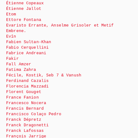
Étienne Copeaux
Étienne Jallot
Etom
Ettore Fontana
Evaristo Errante, Anselme Grisoler et Metif
Embrene.
Evîn
Fabien Sultan-Khan
Fabio Cerquellini
Fabrice Andreani
Fakir
Fall Amzer
Fatima Zahra
Fécile, Kostik, Seb 7 & Vanush
Ferdinand Cazalis
Florencia Mazzadi
Florent Gouget
France Fanion
Francesco Nocera
Francis Bernard
Francisco Colaço Pedro
Franck Dépretz
Franck Dragonetti
Franck Lafossas
François Jarrige