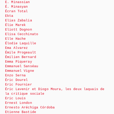
E. Minassian
É. Minasyan
Écran Total
Ekta
Elias Zabalia
Élie Marek
Eliott Dognon
Elisa Cecchinato
Elle Hache
Élodie Laquille
Ema Alvarez
Émile Progeault
Émilien Bernard
Emma Piqueray
Emmanuel Sanséau
Emmanuel Vigne
Enzo Serna
Éric Dourel
Eric Fournier
Éric Lavenir et Diogo Moura, les deux laquais de
la critique sociale
Eric Louis
Ernest London
Ernesto Aréchiga Córdoba
Etienne Bastide