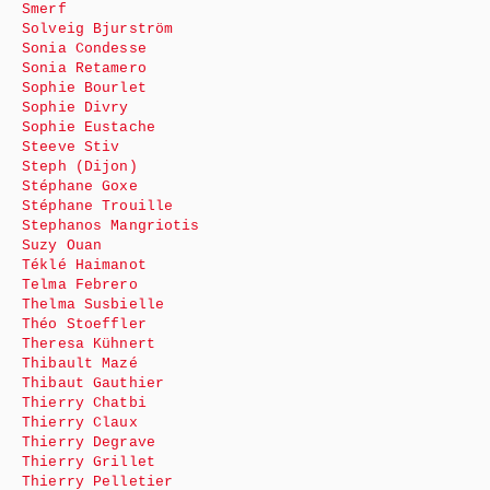
Smerf
Solveig Bjurström
Sonia Condesse
Sonia Retamero
Sophie Bourlet
Sophie Divry
Sophie Eustache
Steeve Stiv
Steph (Dijon)
Stéphane Goxe
Stéphane Trouille
Stephanos Mangriotis
Suzy Ouan
Téklé Haimanot
Telma Febrero
Thelma Susbielle
Théo Stoeffler
Theresa Kühnert
Thibault Mazé
Thibaut Gauthier
Thierry Chatbi
Thierry Claux
Thierry Degrave
Thierry Grillet
Thierry Pelletier