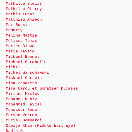
Mathilde Blézat
Mathilde Offroy
Mathis Lucas
Matthieu Amiech
Max Bossis
McMurty
Melina Mattia
Mélissa Tomas
Meriem Bioud
Métie Navajo
Michaël Bonnet
Michael Garabello
Michel
Michel Warschawski
Mickael Correia
Mina Zapatero
Mira Garou et Donatien Ducasse
Miriana Mislov
Mohamed Kably
Mohammed Fayçal
Monsieur René
Morvan Verron
Muriel Bombardi
Nabiya Khan (Middle East Eye)
Nadia M.