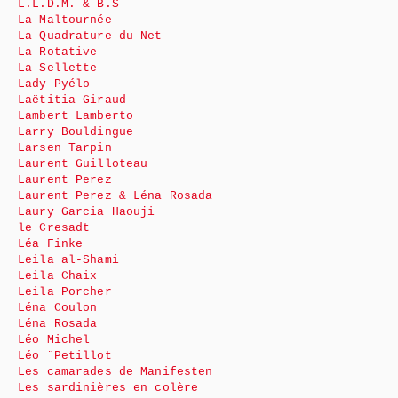
L.L.D.M. & B.S
La Maltournée
La Quadrature du Net
La Rotative
La Sellette
Lady Pyélo
Laëtitia Giraud
Lambert Lamberto
Larry Bouldingue
Larsen Tarpin
Laurent Guilloteau
Laurent Perez
Laurent Perez & Léna Rosada
Laury Garcia Haouji
le Cresadt
Léa Finke
Leila al-Shami
Leila Chaix
Leila Porcher
Léna Coulon
Léna Rosada
Léo Michel
Léo ¨Petillot
Les camarades de Manifesten
Les sardinières en colère