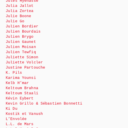
Jules Hyénasse
Julia Jallot
Julia Zortea
Julie Boone
Julie Go
Julien Bordier
Julien Bourdais
Julien Brygo
Julien Gaunet
Julien Moisan
Julien Tewfiq
Juliette Simon
Juliette Volcler
Justine Partouche
K. Pils
Karima Younsi
Kelb H’mar
Keltoum Brahna
Keltoum Staali
Kévin Eybert
Kevin Grillo & Sébastien Bonnetti
Ki Du
Kostik et Vanush
L’Envolée
L.L. de Mars