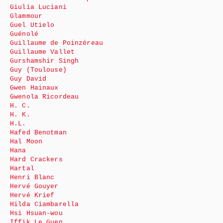
Giulia Luciani
Glammour
Guel Utielo
Guénolé
Guillaume de Poinzéreau
Guillaume Vallet
Gurshamshir Singh
Guy (Toulouse)
Guy David
Gwen Hainaux
Gwenola Ricordeau
H. C.
H. K.
H.L.
Hafed Benotman
Hal Moon
Hana
Hard Crackers
Hartal
Henri Blanc
Hervé Gouyer
Hervé Krief
Hilda Ciambarella
Hsi Hsuan-wou
Iffik Le Guen