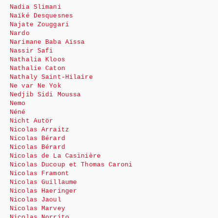
Nadia Slimani
Naïké Desquesnes
Najate Zouggari
Nardo
Narimane Baba Aïssa
Nassir Safi
Nathalia Kloos
Nathalie Caton
Nathaly Saint-Hilaire
Ne var Ne Yok
Nedjib Sidi Moussa
Nemo
Néné
Nicht Autör
Nicolas Arraitz
Nicolas Bérard
Nicolas Bérard
Nicolas de La Casinière
Nicolas Ducoup et Thomas Caroni
Nicolas Framont
Nicolas Guillaume
Nicolas Haeringer
Nicolas Jaoul
Nicolas Marvey
Nicolas Norrito