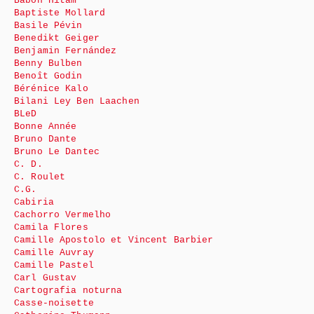
Babon Hitam
Baptiste Mollard
Basile Pévin
Benedikt Geiger
Benjamin Fernández
Benny Bulben
Benoît Godin
Bérénice Kalo
Bilani Ley Ben Laachen
BLeD
Bonne Année
Bruno Dante
Bruno Le Dantec
C. D.
C. Roulet
C.G.
Cabiria
Cachorro Vermelho
Camila Flores
Camille Apostolo et Vincent Barbier
Camille Auvray
Camille Pastel
Carl Gustav
Cartografia noturna
Casse-noisette