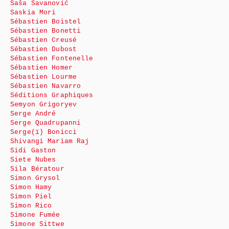
Saša Savanović
Saskia Mori
Sébastien Boistel
Sébastien Bonetti
Sébastien Creusé
Sébastien Dubost
Sébastien Fontenelle
Sébastien Homer
Sébastien Lourme
Sébastien Navarro
Séditions Graphiques
Semyon Grigoryev
Serge André
Serge Quadrupanni
Serge(ï) Bonicci
Shivangi Mariam Raj
Sidi Gaston
Siete Nubes
Sila Bératour
Simon Grysol
Simon Hamy
Simon Piel
Simon Rico
Simone Fumée
Simone Sittwe