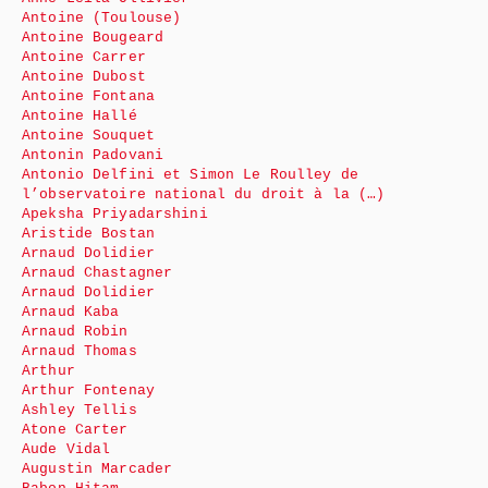
Antoine (Toulouse)
Antoine Bougeard
Antoine Carrer
Antoine Dubost
Antoine Fontana
Antoine Hallé
Antoine Souquet
Antonin Padovani
Antonio Delfini et Simon Le Roulley de
l’observatoire national du droit à la (…)
Apeksha Priyadarshini
Aristide Bostan
Arnaud Dolidier
Arnaud Chastagner
Arnaud Dolidier
Arnaud Kaba
Arnaud Robin
Arnaud Thomas
Arthur
Arthur Fontenay
Ashley Tellis
Atone Carter
Aude Vidal
Augustin Marcader