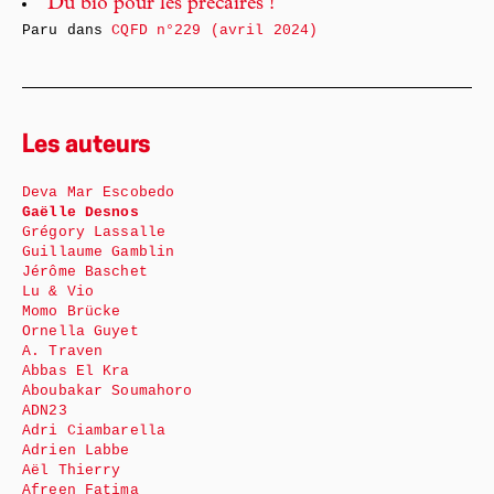
Du bio pour les précaires !
Paru dans
CQFD n°229 (avril 2024)
Les auteurs
Deva Mar Escobedo
Gaëlle Desnos
Grégory Lassalle
Guillaume Gamblin
Jérôme Baschet
Lu & Vio
Momo Brücke
Ornella Guyet
A. Traven
Abbas El Kra
Aboubakar Soumahoro
ADN23
Adri Ciambarella
Adrien Labbe
Aël Thierry
Afreen Fatima