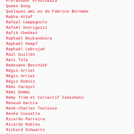
Professeur Proutskaïa
Queen Kong
Quelques ami.es de Fabrice Boromée
Rabha Attaf
Rafael Campagnolo
Rafaël Snoriguzzi
Rafik Chekkat
Raphaël Boukandoura
Raphaël Kempf
Raphaël Lebrujah
Raúl Guillén
Ravi Tala
Redouane Benchikh
Régis Arriet
Régis Arriet
Régis Dubois
Rémi Carayol
Rémi Demmi
Rémy Trom et Collectif Iskashato
Renaud Garcia
René-Charles Toulouse
Renée Cossette
Ricardo Parreira
Ricardo Robles
Richard Schwartz