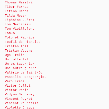
Thomas Maestri
Tibor Farkas
Tifenn Hache
Tilda Meyer
Tiphaine Guéret
Tom Marcireau
Tom Vieillefond
TomJo
Toto et Maurice
Toufik-de-Planoise
Tristan Thil
Tristan Vebens
Ugo Trelis
Un collectif
Un ex-tavernier
Une autre guerre
Valérie de Saint-Do
Vassilis Papageorgiou
Véro Traba
Victor Collet
Victor Penin
Vidyun Sabhaney
Vincent Peyret
Vincent Pourcelle
Violette Chaude