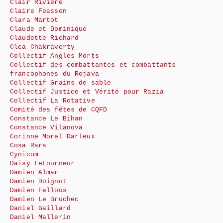
Clair Rivière
Claire Feasson
Clara Martot
Claude et Dominique
Claudette Richard
Clea Chakraverty
Collectif Angles Morts
Collectif des combattantes et combattants
francophones du Rojava
Collectif Grains de sable
Collectif Justice et Vérité pour Razia
Collectif La Rotative
Comité des fêtes de CQFD
Constance Le Bihan
Constance Vilanova
Corinne Morel Darleux
Cosa Rara
Cynicom
Daisy Letourneur
Damien Almar
Damien Doignot
Damien Fellous
Damien Le Bruchec
Daniel Gaillard
Daniel Mallerin