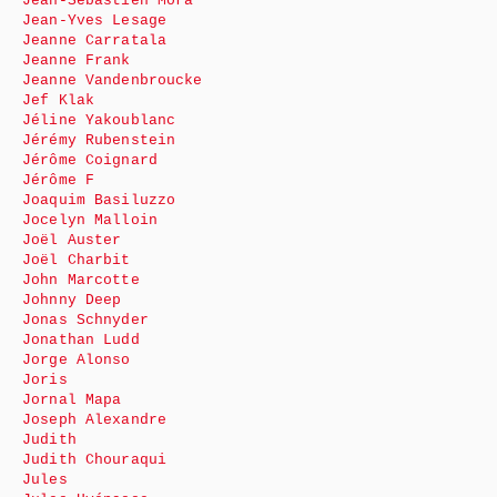
Jean-Sébastien Mora
Jean-Yves Lesage
Jeanne Carratala
Jeanne Frank
Jeanne Vandenbroucke
Jef Klak
Jéline Yakoublanc
Jérémy Rubenstein
Jérôme Coignard
Jérôme F
Joaquim Basiluzzo
Jocelyn Malloin
Joël Auster
Joël Charbit
John Marcotte
Johnny Deep
Jonas Schnyder
Jonathan Ludd
Jorge Alonso
Joris
Jornal Mapa
Joseph Alexandre
Judith
Judith Chouraqui
Jules