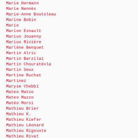
Marie Hermann
Marie Nennès
Marie-Anne Boutoleau
Marine Bobin
Mario
Marion Esnault
Marius Jouanny
Marius Rivière
Marlène Benquet
Martin Alric
Martin Barzilai
Martin Chouratévla
Martin Seux
Martine Ruchat
Martinez
Maryse Chebbi
Mateo Matzo
Mateo Mazzo
Matéo Morsi
Mathieu Brier
Mathieu K.
Mathieu Kiefer
Mathieu Léonard
Mathieu Rigouste
Mathieu Rivat