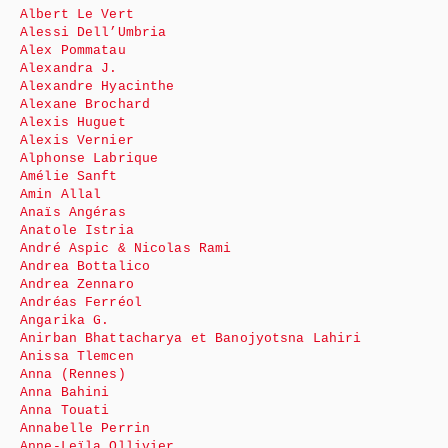
Albert Le Vert
Alessi Dell’Umbria
Alex Pommatau
Alexandra J.
Alexandre Hyacinthe
Alexane Brochard
Alexis Huguet
Alexis Vernier
Alphonse Labrique
Amélie Sanft
Amin Allal
Anaïs Angéras
Anatole Istria
André Aspic & Nicolas Rami
Andrea Bottalico
Andrea Zennaro
Andréas Ferréol
Angarika G.
Anirban Bhattacharya et Banojyotsna Lahiri
Anissa Tlemcen
Anna (Rennes)
Anna Bahini
Anna Touati
Annabelle Perrin
Anne-Leïla Ollivier