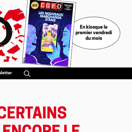
En kiosque le
premier vendredi
du mois
letter
 CERTAINS