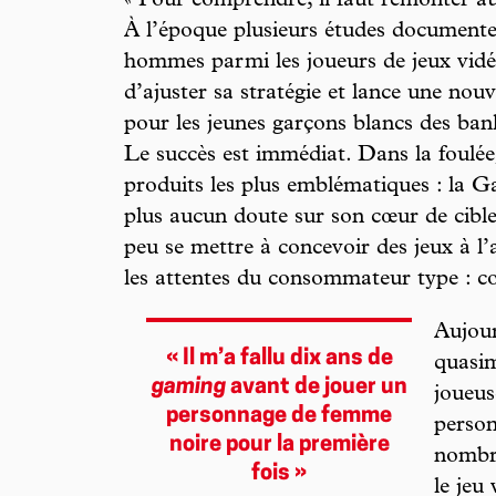
« Pour comprendre, il faut remonter a
À l’époque plusieurs études documente
hommes parmi les joueurs de jeux vidé
d’ajuster sa stratégie et lance une nou
pour les jeunes garçons blancs des banl
Le succès est immédiat. Dans la foulée
produits les plus emblématiques : la 
plus aucun doute sur son cœur de cible 
peu se mettre à concevoir des jeux à l’
les attentes du consommateur type : c
Aujour
« Il m’a fallu dix ans de
quasim
gaming
avant de jouer un
joueus
personnage de femme
person
noire pour la première
nombre
fois »
le jeu