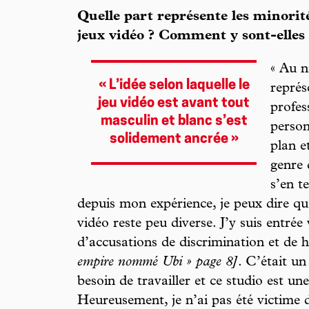
Quelle part représente les minorité
jeux vidéo ? Comment y sont-elles a
« Au n
« L’idée selon laquelle le
représ
jeu vidéo est avant tout
profes
masculin et blanc s’est
person
solidement ancrée »
plan e
genre 
s’en t
depuis mon expérience, je peux dire que
vidéo reste peu diverse. J’y suis entrée
d’accusations de discrimination et de 
empire nommé Ubi » page 8]
. C’était un
besoin de travailler et ce studio est un
Heureusement, je n’ai pas été victime d