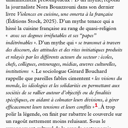
unanimement présomptueux ? D’un mythe, répond
la journaliste Nora Bouazzouni dans son dernier
livre
Violences en cuisine, une omerta à la française
(Éditions Stock, 2025). D’un mythe tenace qui a
hissé la cuisine française au rang de quasi-religion
«
avec ses dogmes irréfutables et ses “papes”
indétrônables
». D’un mythe qui «
se transmet à travers
des discours, des attitudes et des rites initiatiques produits
et relayés par les différents acteurs du secteur : écoles,
chefs, collègues, entourages, médias, œuvres culturelles,
institutions
». Le sociologue Gérard Bouchard
rappelle que pareilles fables cimentent «
les visions du
monde, les idéologies et les solidarités en permettant aux
sociétés de se rallier autour d’objectifs ou de finalités
spécifiques, en aidant à colmater leurs divisions, à gérer
1
efficacement leurs tensions et leurs conflits
»
. À trop
polir la légende, on finit par rabattre le couvercle sur
un ragoût nettement moins reluisant. Sous le