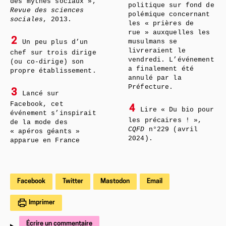
des mythes sociaux »,
politique sur fond de
Revue des sciences
polémique concernant
sociales
, 2013.
les « prières de
rue » auxquelles les
2
musulmans se
Un peu plus d’un
livreraient le
chef sur trois dirige
vendredi. L’événement
(ou co-dirige) son
a finalement été
propre établissement.
annulé par la
Préfecture.
3
Lancé sur
Facebook, cet
4
Lire « Du bio pour
événement s’inspirait
les précaires ! »,
de la mode des
CQFD
n°229 (avril
« apéros géants »
2024).
apparue en France
Facebook
Twitter
Mastodon
Email
Imprimer
Écrire un commentaire