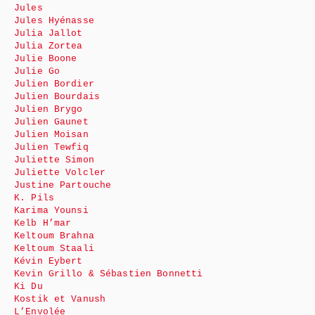
Jules
Jules Hyénasse
Julia Jallot
Julia Zortea
Julie Boone
Julie Go
Julien Bordier
Julien Bourdais
Julien Brygo
Julien Gaunet
Julien Moisan
Julien Tewfiq
Juliette Simon
Juliette Volcler
Justine Partouche
K. Pils
Karima Younsi
Kelb H’mar
Keltoum Brahna
Keltoum Staali
Kévin Eybert
Kevin Grillo & Sébastien Bonnetti
Ki Du
Kostik et Vanush
L’Envolée