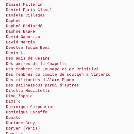
Daniel Mallerin
Daniel Paris-Clavel
Daniela Villegas
Daphné
Daphné Bédinadé
Daphné Blake
David Gaboriau
David Martin
Dénètem Touam Bona
Denis L.
Des amis de Cesare
Des ami·es de la Chapelle
Des membres de Lounapo et de Primitivi
Des membres du comité de soutien à Vincenzo
Des militantes d’Alarm Phone
Des pailhassous parmi d’autres
Diletta Moscatelli
Dino Zappia
DiOlTo
Dominique Carpentier
Dominique Lapaffe
Donato
Doriane Grey
Doryan (Paris)
Douglas