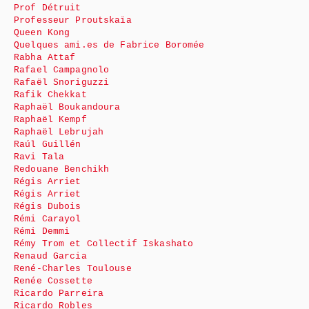
Prof Détruit
Professeur Proutskaïa
Queen Kong
Quelques ami.es de Fabrice Boromée
Rabha Attaf
Rafael Campagnolo
Rafaël Snoriguzzi
Rafik Chekkat
Raphaël Boukandoura
Raphaël Kempf
Raphaël Lebrujah
Raúl Guillén
Ravi Tala
Redouane Benchikh
Régis Arriet
Régis Arriet
Régis Dubois
Rémi Carayol
Rémi Demmi
Rémy Trom et Collectif Iskashato
Renaud Garcia
René-Charles Toulouse
Renée Cossette
Ricardo Parreira
Ricardo Robles