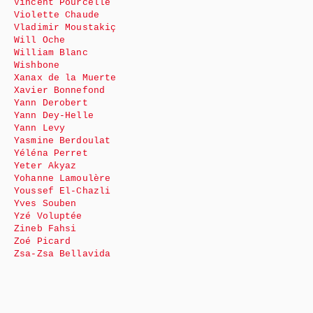
Vincent Pourcelle
Violette Chaude
Vladimir Moustakiç
Will Oche
William Blanc
Wishbone
Xanax de la Muerte
Xavier Bonnefond
Yann Derobert
Yann Dey-Helle
Yann Levy
Yasmine Berdoulat
Yéléna Perret
Yeter Akyaz
Yohanne Lamoulère
Youssef El-Chazli
Yves Souben
Yzé Voluptée
Zineb Fahsi
Zoé Picard
Zsa-Zsa Bellavida