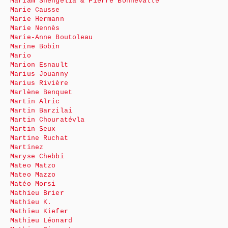
Mariam Shengelia & Pierre Bonnevalle
Marie Causse
Marie Hermann
Marie Nennès
Marie-Anne Boutoleau
Marine Bobin
Mario
Marion Esnault
Marius Jouanny
Marius Rivière
Marlène Benquet
Martin Alric
Martin Barzilai
Martin Chouratévla
Martin Seux
Martine Ruchat
Martinez
Maryse Chebbi
Mateo Matzo
Mateo Mazzo
Matéo Morsi
Mathieu Brier
Mathieu K.
Mathieu Kiefer
Mathieu Léonard