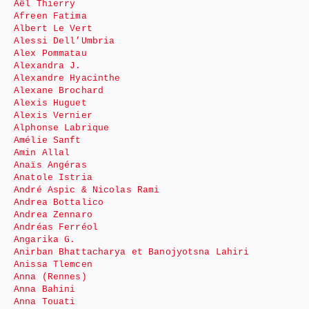
Aël Thierry
Afreen Fatima
Albert Le Vert
Alessi Dell’Umbria
Alex Pommatau
Alexandra J.
Alexandre Hyacinthe
Alexane Brochard
Alexis Huguet
Alexis Vernier
Alphonse Labrique
Amélie Sanft
Amin Allal
Anaïs Angéras
Anatole Istria
André Aspic & Nicolas Rami
Andrea Bottalico
Andrea Zennaro
Andréas Ferréol
Angarika G.
Anirban Bhattacharya et Banojyotsna Lahiri
Anissa Tlemcen
Anna (Rennes)
Anna Bahini
Anna Touati