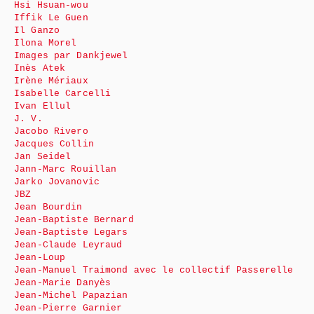
Hsi Hsuan-wou
Iffik Le Guen
Il Ganzo
Ilona Morel
Images par Dankjewel
Inès Atek
Irène Mériaux
Isabelle Carcelli
Ivan Ellul
J. V.
Jacobo Rivero
Jacques Collin
Jan Seidel
Jann-Marc Rouillan
Jarko Jovanovic
JBZ
Jean Bourdin
Jean-Baptiste Bernard
Jean-Baptiste Legars
Jean-Claude Leyraud
Jean-Loup
Jean-Manuel Traimond avec le collectif Passerelle
Jean-Marie Danyès
Jean-Michel Papazian
Jean-Pierre Garnier