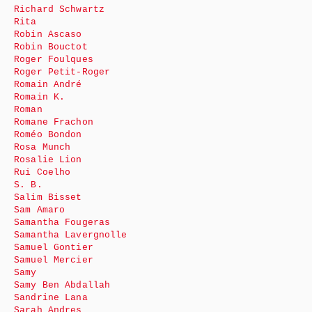
Richard Schwartz
Rita
Robin Ascaso
Robin Bouctot
Roger Foulques
Roger Petit-Roger
Romain André
Romain K.
Roman
Romane Frachon
Roméo Bondon
Rosa Munch
Rosalie Lion
Rui Coelho
S. B.
Salim Bisset
Sam Amaro
Samantha Fougeras
Samantha Lavergnolle
Samuel Gontier
Samuel Mercier
Samy
Samy Ben Abdallah
Sandrine Lana
Sarah Andres