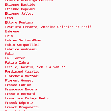
Ernesto Aréchiga Córdoba
Etienne Bastide
Étienne Copeaux
Étienne Jallot
Etom
Ettore Fontana
Evaristo Errante, Anselme Grisoler et Metif
Embrene.
Evîn
Fabien Sultan-Khan
Fabio Cerquellini
Fabrice Andreani
Fakir
Fall Amzer
Fatima Zahra
Fécile, Kostik, Seb 7 & Vanush
Ferdinand Cazalis
Florencia Mazzadi
Florent Gouget
France Fanion
Francesco Nocera
Francis Bernard
Francisco Colaço Pedro
Franck Dépretz
Franck Dragonetti