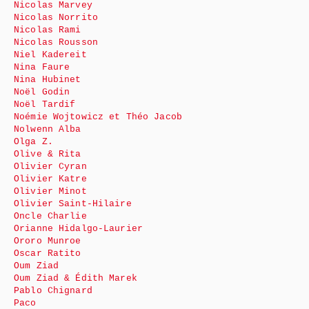
Nicolas Marvey
Nicolas Norrito
Nicolas Rami
Nicolas Rousson
Niel Kadereit
Nina Faure
Nina Hubinet
Noël Godin
Noël Tardif
Noémie Wojtowicz et Théo Jacob
Nolwenn Alba
Olga Z.
Olive & Rita
Olivier Cyran
Olivier Katre
Olivier Minot
Olivier Saint-Hilaire
Oncle Charlie
Orianne Hidalgo-Laurier
Ororo Munroe
Oscar Ratito
Oum Ziad
Oum Ziad & Édith Marek
Pablo Chignard
Paco