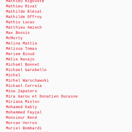
Mathieu Rigouste
Mathieu Rivat
Mathilde Blézat
Mathilde Offroy
Mathis Lucas
Matthieu Amiech
Max Bossis
McMurty
Melina Mattia
Mélissa Tomas
Meriem Bioud
Métie Navajo
Michaël Bonnet
Michael Garabello
Michel
Michel Warschawski
Mickael Correia
Mina Zapatero
Mira Garou et Donatien Ducasse
Miriana Mislov
Mohamed Kably
Mohammed Fayçal
Monsieur René
Morvan Verron
Muriel Bombardi