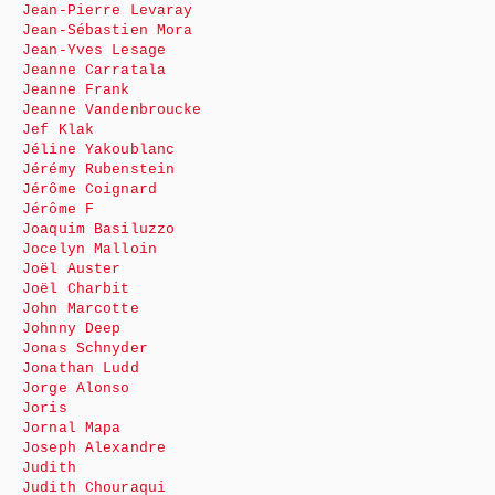
Jean-Pierre Levaray
Jean-Sébastien Mora
Jean-Yves Lesage
Jeanne Carratala
Jeanne Frank
Jeanne Vandenbroucke
Jef Klak
Jéline Yakoublanc
Jérémy Rubenstein
Jérôme Coignard
Jérôme F
Joaquim Basiluzzo
Jocelyn Malloin
Joël Auster
Joël Charbit
John Marcotte
Johnny Deep
Jonas Schnyder
Jonathan Ludd
Jorge Alonso
Joris
Jornal Mapa
Joseph Alexandre
Judith
Judith Chouraqui