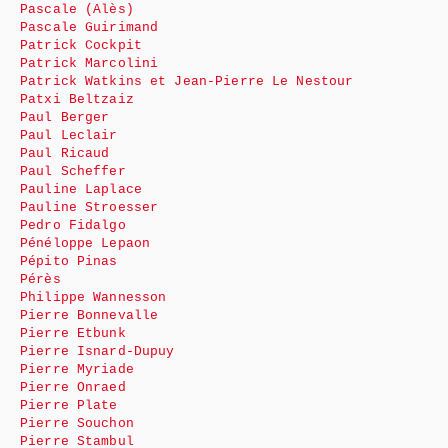
Pascale (Alès)
Pascale Guirimand
Patrick Cockpit
Patrick Marcolini
Patrick Watkins et Jean-Pierre Le Nestour
Patxi Beltzaiz
Paul Berger
Paul Leclair
Paul Ricaud
Paul Scheffer
Pauline Laplace
Pauline Stroesser
Pedro Fidalgo
Pénéloppe Lepaon
Pépito Pinas
Pérès
Philippe Wannesson
Pierre Bonnevalle
Pierre Etbunk
Pierre Isnard-Dupuy
Pierre Myriade
Pierre Onraed
Pierre Plate
Pierre Souchon
Pierre Stambul