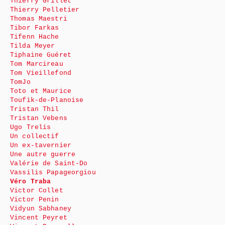
Thierry Grillet
Thierry Pelletier
Thomas Maestri
Tibor Farkas
Tifenn Hache
Tilda Meyer
Tiphaine Guéret
Tom Marcireau
Tom Vieillefond
TomJo
Toto et Maurice
Toufik-de-Planoise
Tristan Thil
Tristan Vebens
Ugo Trelis
Un collectif
Un ex-tavernier
Une autre guerre
Valérie de Saint-Do
Vassilis Papageorgiou
Véro Traba
Victor Collet
Victor Penin
Vidyun Sabhaney
Vincent Peyret