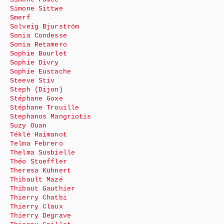
Simone Sittwe
Smerf
Solveig Bjurström
Sonia Condesse
Sonia Retamero
Sophie Bourlet
Sophie Divry
Sophie Eustache
Steeve Stiv
Steph (Dijon)
Stéphane Goxe
Stéphane Trouille
Stephanos Mangriotis
Suzy Ouan
Téklé Haimanot
Telma Febrero
Thelma Susbielle
Théo Stoeffler
Theresa Kühnert
Thibault Mazé
Thibaut Gauthier
Thierry Chatbi
Thierry Claux
Thierry Degrave