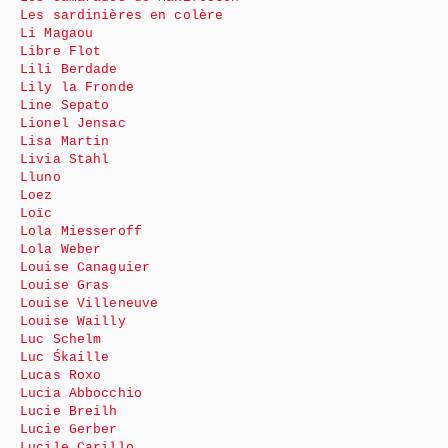
Les sardinières en colère
Li Magaou
Libre Flot
Lili Berdade
Lily la Fronde
Line Sepato
Lionel Jensac
Lisa Martin
Livia Stahl
Lluno
Loez
Loïc
Lola Miesseroff
Lola Weber
Louise Canaguier
Louise Gras
Louise Villeneuve
Louise Wailly
Luc Schelm
Luc Śkaille
Lucas Roxo
Lucia Abbocchio
Lucie Breilh
Lucie Gerber
Lucile Carillo