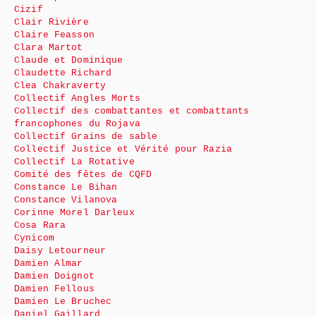
Cizif
Clair Rivière
Claire Feasson
Clara Martot
Claude et Dominique
Claudette Richard
Clea Chakraverty
Collectif Angles Morts
Collectif des combattantes et combattants
francophones du Rojava
Collectif Grains de sable
Collectif Justice et Vérité pour Razia
Collectif La Rotative
Comité des fêtes de CQFD
Constance Le Bihan
Constance Vilanova
Corinne Morel Darleux
Cosa Rara
Cynicom
Daisy Letourneur
Damien Almar
Damien Doignot
Damien Fellous
Damien Le Bruchec
Daniel Gaillard