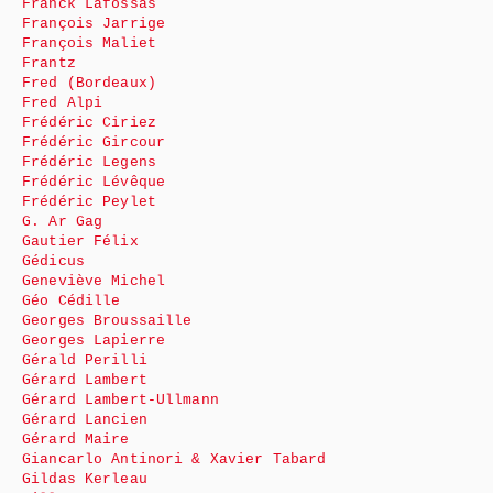
Franck Lafossas
François Jarrige
François Maliet
Frantz
Fred (Bordeaux)
Fred Alpi
Frédéric Ciriez
Frédéric Gircour
Frédéric Legens
Frédéric Lévêque
Frédéric Peylet
G. Ar Gag
Gautier Félix
Gédicus
Geneviève Michel
Géo Cédille
Georges Broussaille
Georges Lapierre
Gérald Perilli
Gérard Lambert
Gérard Lambert-Ullmann
Gérard Lancien
Gérard Maire
Giancarlo Antinori & Xavier Tabard
Gildas Kerleau