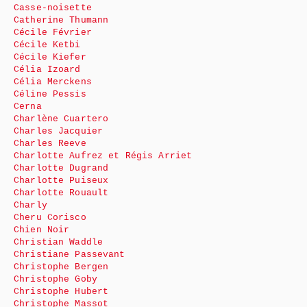
Casse-noisette
Catherine Thumann
Cécile Février
Cécile Ketbi
Cécile Kiefer
Célia Izoard
Célia Merckens
Céline Pessis
Cerna
Charlène Cuartero
Charles Jacquier
Charles Reeve
Charlotte Aufrez et Régis Arriet
Charlotte Dugrand
Charlotte Puiseux
Charlotte Rouault
Charly
Cheru Corisco
Chien Noir
Christian Waddle
Christiane Passevant
Christophe Bergen
Christophe Goby
Christophe Hubert
Christophe Massot