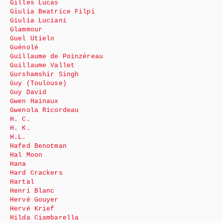
Gilles Lucas
Giulia Beatrice Filpi
Giulia Luciani
Glammour
Guel Utielo
Guénolé
Guillaume de Poinzéreau
Guillaume Vallet
Gurshamshir Singh
Guy (Toulouse)
Guy David
Gwen Hainaux
Gwenola Ricordeau
H. C.
H. K.
H.L.
Hafed Benotman
Hal Moon
Hana
Hard Crackers
Hartal
Henri Blanc
Hervé Gouyer
Hervé Krief
Hilda Ciambarella