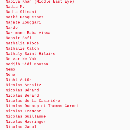
Nabiya Khan (Middle East Eye)
Nadia M.
Nadia Slimani
Naïké Desquesnes
Najate Zouggari
Nardo
Narimane Baba Aïssa
Nassir Safi
Nathalia Kloos
Nathalie Caton
Nathaly Saint-Hilaire
Ne var Ne Yok
Nedjib Sidi Moussa
Nemo
Néné
Nicht Autör
Nicolas Arraitz
Nicolas Bérard
Nicolas Bérard
Nicolas de La Casinière
Nicolas Ducoup et Thomas Caroni
Nicolas Framont
Nicolas Guillaume
Nicolas Haeringer
Nicolas Jaoul