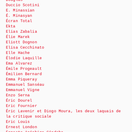
Duccio Scotini
E. Minassian
É. Minasyan
Écran Total
Ekta
Elias Zabalia
Élie Marek
Eliott Dognon
Elisa Cecchinato
Elle Hache
Élodie Laquille
Ema Alvarez
Émile Progeault
Émilien Bernard
Emma Piqueray
Emmanuel Sanséau
Emmanuel Vigne
Enzo Serna
Éric Dourel
Eric Fournier
Éric Lavenir et Diogo Moura, les deux laquais de
la critique sociale
Eric Louis
Ernest London