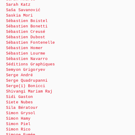
Sarah Katz
Saša Savanović
Saskia Mori
Sébastien Boistel
Sébastien Bonetti
Sébastien Creusé
Sébastien Dubost
Sébastien Fontenelle
Sébastien Homer
Sébastien Lourme
Sébastien Navarro
Séditions Graphiques
Semyon Grigoryev
Serge André
Serge Quadrupanni
Serge(ï) Bonicci
Shivangi Mariam Raj
Sidi Gaston
Siete Nubes
Sila Bératour
Simon Grysol
Simon Hamy
Simon Piel
Simon Rico
Simone Fumée