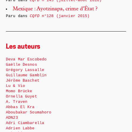
Paru dans
CQFD
n°145 (juillet-août 2016)
Mexique : Ayotzinapa, crime d’État ?
Paru dans
CQFD
n°128 (janvier 2015)
Les auteurs
Deva Mar Escobedo
Gaëlle Desnos
Grégory Lassalle
Guillaume Gamblin
Jérôme Baschet
Lu & Vio
Momo Brücke
Ornella Guyet
A. Traven
Abbas El Kra
Aboubakar Soumahoro
ADN23
Adri Ciambarella
Adrien Labbe