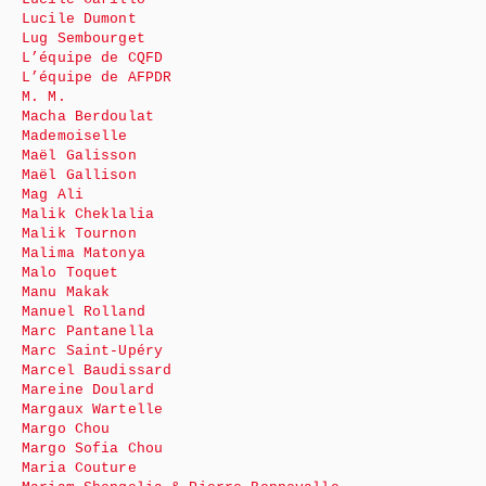
Lucile Dumont
Lug Sembourget
L’équipe de CQFD
L’équipe de AFPDR
M. M.
Macha Berdoulat
Mademoiselle
Maël Galisson
Maël Gallison
Mag Ali
Malik Cheklalia
Malik Tournon
Malima Matonya
Malo Toquet
Manu Makak
Manuel Rolland
Marc Pantanella
Marc Saint-Upéry
Marcel Baudissard
Mareine Doulard
Margaux Wartelle
Margo Chou
Margo Sofia Chou
Maria Couture