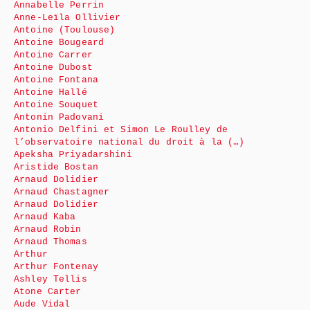
Annabelle Perrin
Anne-Leïla Ollivier
Antoine (Toulouse)
Antoine Bougeard
Antoine Carrer
Antoine Dubost
Antoine Fontana
Antoine Hallé
Antoine Souquet
Antonin Padovani
Antonio Delfini et Simon Le Roulley de
l’observatoire national du droit à la (…)
Apeksha Priyadarshini
Aristide Bostan
Arnaud Dolidier
Arnaud Chastagner
Arnaud Dolidier
Arnaud Kaba
Arnaud Robin
Arnaud Thomas
Arthur
Arthur Fontenay
Ashley Tellis
Atone Carter
Aude Vidal