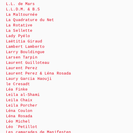
L.L. de Mars
L.L.D.M. & B.S
La Maltournée
La Quadrature du Net
La Rotative
La Sellette
Lady Pyélo
Laëtitia Giraud
Lambert Lamberto
Larry Bouldingue
Larsen Tarpin
Laurent Guilloteau
Laurent Perez
Laurent Perez & Léna Rosada
Laury Garcia Haouji
le Cresadt
Léa Finke
Leila al-Shami
Leila Chaix
Leila Porcher
Léna Coulon
Léna Rosada
Léo Michel
Léo ¨Petillot
Les camarades de Manifesten