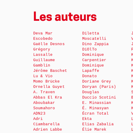
Les auteurs
Deva Mar
Diletta
Escobedo
Moscatelli
Gaëlle Desnos
Dino Zappia
Grégory
DiOlTo
Lassalle
Dominique
Guillaume
Carpentier
Gamblin
Dominique
Jérôme Baschet
Lapaffe
Lu & Vio
Donato
Momo Brücke
Doriane Grey
Ornella Guyet
Doryan (Paris)
A. Traven
Douglas
Abbas El Kra
Duccio Scotini
Aboubakar
E. Minassian
Soumahoro
É. Minasyan
ADN23
Écran Total
Adri
Ekta
Ciambarella
Elias Zabalia
Adrien Labbe
Élie Marek