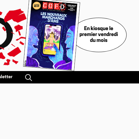
En kiosque le
premier vendredi
du mois
letter