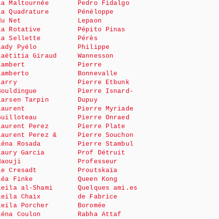
La Maltournée
Pedro Fidalgo
La Quadrature
Pénéloppe
du Net
Lepaon
La Rotative
Pépito Pinas
La Sellette
Pérès
Lady Pyélo
Philippe
Laëtitia Giraud
Wannesson
Lambert
Pierre
Lamberto
Bonnevalle
Larry
Pierre Etbunk
Bouldingue
Pierre Isnard-
Larsen Tarpin
Dupuy
Laurent
Pierre Myriade
Guilloteau
Pierre Onraed
Laurent Perez
Pierre Plate
Laurent Perez &
Pierre Souchon
Léna Rosada
Pierre Stambul
Laury Garcia
Prof Détruit
Haouji
Professeur
le Cresadt
Proutskaïa
Léa Finke
Queen Kong
Leila al-Shami
Quelques ami.es
Leila Chaix
de Fabrice
Leila Porcher
Boromée
Léna Coulon
Rabha Attaf