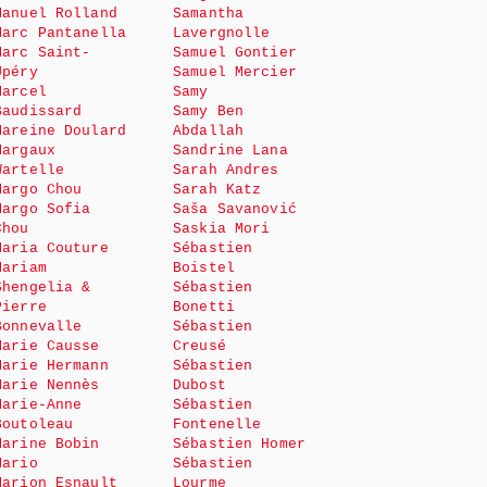
Manuel Rolland
Samantha
Marc Pantanella
Lavergnolle
Marc Saint-
Samuel Gontier
Upéry
Samuel Mercier
Marcel
Samy
Baudissard
Samy Ben
Mareine Doulard
Abdallah
Margaux
Sandrine Lana
Wartelle
Sarah Andres
Margo Chou
Sarah Katz
Margo Sofia
Saša Savanović
Chou
Saskia Mori
Maria Couture
Sébastien
Mariam
Boistel
Shengelia &
Sébastien
Pierre
Bonetti
Bonnevalle
Sébastien
Marie Causse
Creusé
Marie Hermann
Sébastien
Marie Nennès
Dubost
Marie-Anne
Sébastien
Boutoleau
Fontenelle
Marine Bobin
Sébastien Homer
Mario
Sébastien
Marion Esnault
Lourme