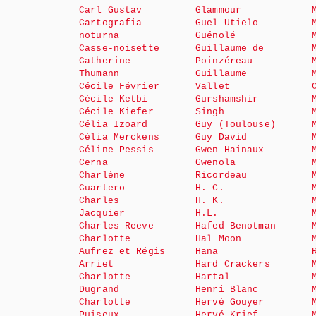
Carl Gustav
Glammour
Cartografia
Guel Utielo
noturna
Guénolé
Casse-noisette
Guillaume de
Catherine
Poinzéreau
Thumann
Guillaume
Cécile Février
Vallet
Cécile Ketbi
Gurshamshir
Cécile Kiefer
Singh
Célia Izoard
Guy (Toulouse)
Célia Merckens
Guy David
Céline Pessis
Gwen Hainaux
Cerna
Gwenola
Charlène
Ricordeau
Cuartero
H. C.
Charles
H. K.
Jacquier
H.L.
Charles Reeve
Hafed Benotman
Charlotte
Hal Moon
Aufrez et Régis
Hana
Arriet
Hard Crackers
Charlotte
Hartal
Dugrand
Henri Blanc
Charlotte
Hervé Gouyer
Puiseux
Hervé Krief