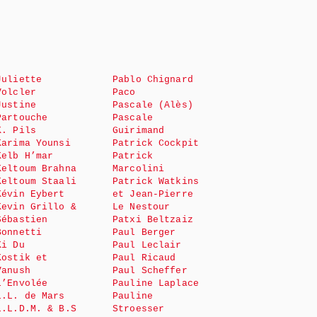
Juliette
Pablo Chignard
Volcler
Paco
Justine
Pascale (Alès)
Partouche
Pascale
K. Pils
Guirimand
Karima Younsi
Patrick Cockpit
Kelb H’mar
Patrick
Keltoum Brahna
Marcolini
Keltoum Staali
Patrick Watkins
Kévin Eybert
et Jean-Pierre
Kevin Grillo &
Le Nestour
Sébastien
Patxi Beltzaiz
Bonnetti
Paul Berger
Ki Du
Paul Leclair
Kostik et
Paul Ricaud
Vanush
Paul Scheffer
L’Envolée
Pauline Laplace
L.L. de Mars
Pauline
L.L.D.M. & B.S
Stroesser