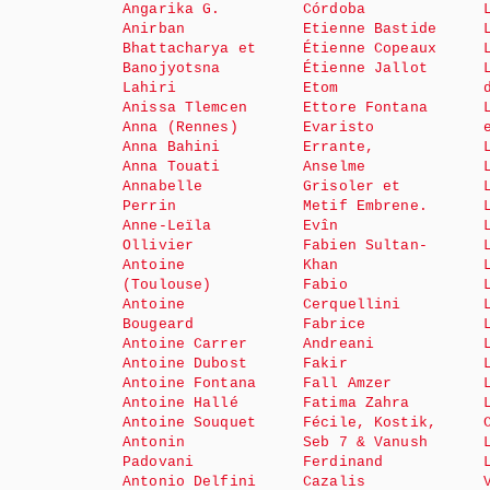
Angarika G.
Córdoba
Anirban
Etienne Bastide
Bhattacharya et
Étienne Copeaux
Banojyotsna
Étienne Jallot
Lahiri
Etom
Anissa Tlemcen
Ettore Fontana
Anna (Rennes)
Evaristo
Anna Bahini
Errante,
Anna Touati
Anselme
Annabelle
Grisoler et
Perrin
Metif Embrene.
Anne-Leïla
Evîn
Ollivier
Fabien Sultan-
Antoine
Khan
(Toulouse)
Fabio
Antoine
Cerquellini
Bougeard
Fabrice
Antoine Carrer
Andreani
Antoine Dubost
Fakir
Antoine Fontana
Fall Amzer
Antoine Hallé
Fatima Zahra
Antoine Souquet
Fécile, Kostik,
Antonin
Seb 7 & Vanush
Padovani
Ferdinand
Antonio Delfini
Cazalis