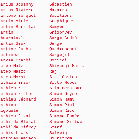
Marius Jouanny
Sébastien
Marius Rivière
Navarro
Marlène Benquet
Séditions
Martin Alric
Graphiques
Martin Barzilai
Semyon
Martin
Grigoryev
Chouratévla
Serge André
Martin Seux
Serge
Martine Ruchat
Quadrupanni
Martinez
Serge(ï)
Maryse Chebbi
Bonicci
Mateo Matzo
Shivangi Mariam
Mateo Mazzo
Raj
Matéo Morsi
Sidi Gaston
Mathieu Brier
Siete Nubes
Mathieu K.
Sila Bératour
Mathieu Kiefer
Simon Grysol
Mathieu Léonard
Simon Hamy
Mathieu
Simon Piel
Rigouste
Simon Rico
Mathieu Rivat
Simone Fumée
Mathilde Blézat
Simone Sittwe
Mathilde Offroy
Smerf
Mathis Lucas
Solveig
Matthieu Amiech
Bjurström