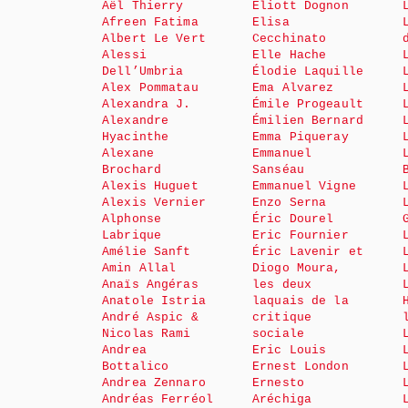
Aël Thierry
Eliott Dognon
Afreen Fatima
Elisa
Albert Le Vert
Cecchinato
Alessi
Elle Hache
Dell’Umbria
Élodie Laquille
Alex Pommatau
Ema Alvarez
Alexandra J.
Émile Progeault
Alexandre
Émilien Bernard
Hyacinthe
Emma Piqueray
Alexane
Emmanuel
Brochard
Sanséau
Alexis Huguet
Emmanuel Vigne
Alexis Vernier
Enzo Serna
Alphonse
Éric Dourel
Labrique
Eric Fournier
Amélie Sanft
Éric Lavenir et
Amin Allal
Diogo Moura,
Anaïs Angéras
les deux
Anatole Istria
laquais de la
André Aspic &
critique
Nicolas Rami
sociale
Andrea
Eric Louis
Bottalico
Ernest London
Andrea Zennaro
Ernesto
Andréas Ferréol
Aréchiga