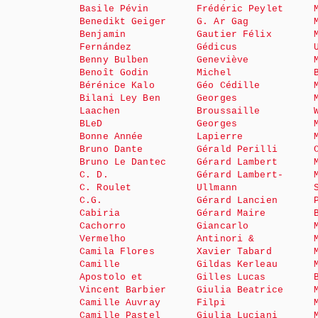
Basile Pévin
Frédéric Peylet
Benedikt Geiger
G. Ar Gag
Benjamin
Gautier Félix
Fernández
Gédicus
Benny Bulben
Geneviève
Benoît Godin
Michel
Bérénice Kalo
Géo Cédille
Bilani Ley Ben
Georges
Laachen
Broussaille
BLeD
Georges
Bonne Année
Lapierre
Bruno Dante
Gérald Perilli
Bruno Le Dantec
Gérard Lambert
C. D.
Gérard Lambert-
C. Roulet
Ullmann
C.G.
Gérard Lancien
Cabiria
Gérard Maire
Cachorro
Giancarlo
Vermelho
Antinori &
Camila Flores
Xavier Tabard
Camille
Gildas Kerleau
Apostolo et
Gilles Lucas
Vincent Barbier
Giulia Beatrice
Camille Auvray
Filpi
Camille Pastel
Giulia Luciani