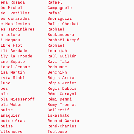
Léna Rosada
Rafael
Léo Michel
Campagnolo
Léo ¨Petillot
Rafaël
Les camarades
Snoriguzzi
de Manifesten
Rafik Chekkat
Les sardinières
Raphaël
en colère
Boukandoura
Li Magaou
Raphaël Kempf
Libre Flot
Raphaël
Lili Berdade
Lebrujah
Lily la Fronde
Raúl Guillén
Line Sepato
Ravi Tala
Lionel Jensac
Redouane
Lisa Martin
Benchikh
Livia Stahl
Régis Arriet
Lluno
Régis Arriet
Loez
Régis Dubois
Loïc
Rémi Carayol
Lola Miesseroff
Rémi Demmi
Lola Weber
Rémy Trom et
Louise
Collectif
Canaguier
Iskashato
Louise Gras
Renaud Garcia
Louise
René-Charles
Villeneuve
Toulouse