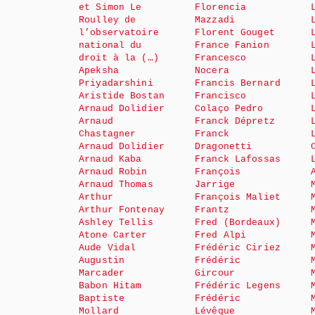
et Simon Le
Florencia
Roulley de
Mazzadi
l’observatoire
Florent Gouget
national du
France Fanion
droit à la (…)
Francesco
Apeksha
Nocera
Priyadarshini
Francis Bernard
Aristide Bostan
Francisco
Arnaud Dolidier
Colaço Pedro
Arnaud
Franck Dépretz
Chastagner
Franck
Arnaud Dolidier
Dragonetti
Arnaud Kaba
Franck Lafossas
Arnaud Robin
François
Arnaud Thomas
Jarrige
Arthur
François Maliet
Arthur Fontenay
Frantz
Ashley Tellis
Fred (Bordeaux)
Atone Carter
Fred Alpi
Aude Vidal
Frédéric Ciriez
Augustin
Frédéric
Marcader
Gircour
Babon Hitam
Frédéric Legens
Baptiste
Frédéric
Mollard
Lévêque