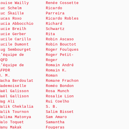
Louise Wailly
Renée Cossette
Luc Schelm
Ricardo
Luc Śkaille
Parreira
Lucas Roxo
Ricardo Robles
Lucia Abbocchio
Richard
Lucie Breilh
Schwartz
Lucie Gerber
Rita
Lucile Carillo
Robin Ascaso
Lucile Dumont
Robin Bouctot
Lug Sembourget
Roger Foulques
L’équipe de
Roger Petit-
CQFD
Roger
L’équipe de
Romain André
AFPDR
Romain K.
M. M.
Roman
Macha Berdoulat
Romane Frachon
Mademoiselle
Roméo Bondon
Maël Galisson
Rosa Munch
Maël Gallison
Rosalie Lion
Mag Ali
Rui Coelho
Malik Cheklalia
S. B.
Malik Tournon
Salim Bisset
Malima Matonya
Sam Amaro
Malo Toquet
Samantha
Manu Makak
Fougeras