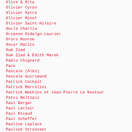
Olive & Rita
Olivier Cyran
Olivier Katre
Olivier Minot
Olivier Saint-Hilaire
Oncle Charlie
Orianne Hidalgo-Laurier
Ororo Munroe
Oscar Ratito
Oum Ziad
Oum Ziad & Édith Marek
Pablo Chignard
Paco
Pascale (Alès)
Pascale Guirimand
Patrick Cockpit
Patrick Marcolini
Patrick Watkins et Jean-Pierre Le Nestour
Patxi Beltzaiz
Paul Berger
Paul Leclair
Paul Ricaud
Paul Scheffer
Pauline Laplace
Pauline Stroesser