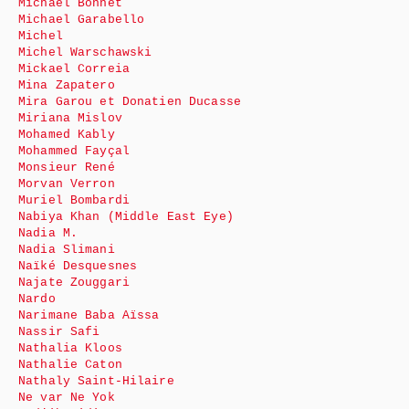
Michaël Bonnet
Michael Garabello
Michel
Michel Warschawski
Mickael Correia
Mina Zapatero
Mira Garou et Donatien Ducasse
Miriana Mislov
Mohamed Kably
Mohammed Fayçal
Monsieur René
Morvan Verron
Muriel Bombardi
Nabiya Khan (Middle East Eye)
Nadia M.
Nadia Slimani
Naïké Desquesnes
Najate Zouggari
Nardo
Narimane Baba Aïssa
Nassir Safi
Nathalia Kloos
Nathalie Caton
Nathaly Saint-Hilaire
Ne var Ne Yok