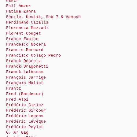
Fakir
Fall Amzer
Fatima Zahra
Fécile, Kostik, Seb 7 & Vanush
Ferdinand Cazalis
Florencia Mazzadi
Florent Gouget
France Fanion
Francesco Nocera
Francis Bernard
Francisco Colaço Pedro
Franck Dépretz
Franck Dragonetti
Franck Lafossas
François Jarrige
François Maliet
Frantz
Fred (Bordeaux)
Fred Alpi
Frédéric Ciriez
Frédéric Gircour
Frédéric Legens
Frédéric Lévêque
Frédéric Peylet
G. Ar Gag