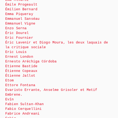
Émile Progeault
Émilien Bernard
Emma Piqueray
Emmanuel Sanséau
Emmanuel Vigne
Enzo Serna
Éric Dourel
Eric Fournier
Éric Lavenir et Diogo Moura, les deux laquais de
la critique sociale
Eric Louis
Ernest London
Ernesto Aréchiga Córdoba
Etienne Bastide
Étienne Copeaux
Étienne Jallot
Etom
Ettore Fontana
Evaristo Errante, Anselme Grisoler et Metif
Embrene.
Evîn
Fabien Sultan-Khan
Fabio Cerquellini
Fabrice Andreani