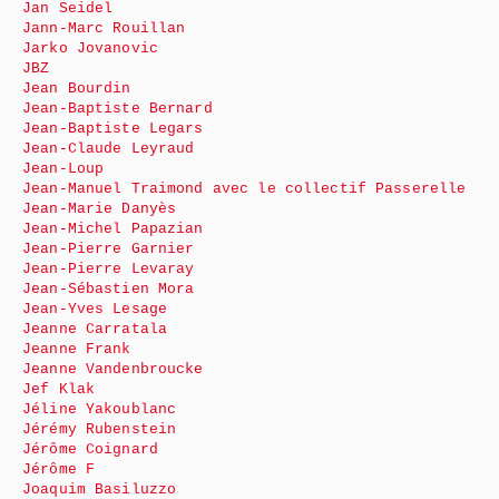
Jan Seidel
Jann-Marc Rouillan
Jarko Jovanovic
JBZ
Jean Bourdin
Jean-Baptiste Bernard
Jean-Baptiste Legars
Jean-Claude Leyraud
Jean-Loup
Jean-Manuel Traimond avec le collectif Passerelle
Jean-Marie Danyès
Jean-Michel Papazian
Jean-Pierre Garnier
Jean-Pierre Levaray
Jean-Sébastien Mora
Jean-Yves Lesage
Jeanne Carratala
Jeanne Frank
Jeanne Vandenbroucke
Jef Klak
Jéline Yakoublanc
Jérémy Rubenstein
Jérôme Coignard
Jérôme F
Joaquim Basiluzzo