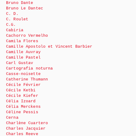
Bruno Dante
Bruno Le Dantec
C. D.
C. Roulet
C.G.
Cabiria
Cachorro Vermelho
Camila Flores
Camille Apostolo et Vincent Barbier
Camille Auvray
Camille Pastel
Carl Gustav
Cartografia noturna
Casse-noisette
Catherine Thumann
Cécile Février
Cécile Ketbi
Cécile Kiefer
Célia Izoard
Célia Merckens
Céline Pessis
Cerna
Charlène Cuartero
Charles Jacquier
Charles Reeve