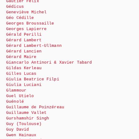
Gautier Félix
Gédicus
Geneviève Michel
Géo Cédille
Georges Broussaille
Georges Lapierre
Gérald Perilli
Gérard Lambert
Gérard Lambert-Ullmann
Gérard Lancien
Gérard Maire
Giancarlo Antinori & Xavier Tabard
Gildas Kerleau
Gilles Lucas
Giulia Beatrice Filpi
Giulia Luciani
Glammour
Guel Utielo
Guénolé
Guillaume de Poinzéreau
Guillaume Vallet
Gurshamshir Singh
Guy (Toulouse)
Guy David
Gwen Hainaux