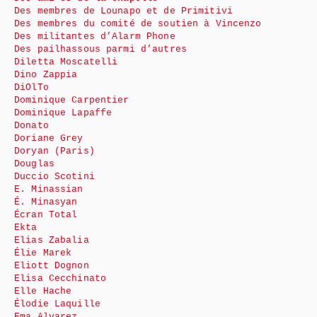
Des membres de Lounapo et de Primitivi
Des membres du comité de soutien à Vincenzo
Des militantes d’Alarm Phone
Des pailhassous parmi d’autres
Diletta Moscatelli
Dino Zappia
DiOlTo
Dominique Carpentier
Dominique Lapaffe
Donato
Doriane Grey
Doryan (Paris)
Douglas
Duccio Scotini
E. Minassian
É. Minasyan
Écran Total
Ekta
Elias Zabalia
Élie Marek
Eliott Dognon
Elisa Cecchinato
Elle Hache
Élodie Laquille
Ema Alvarez