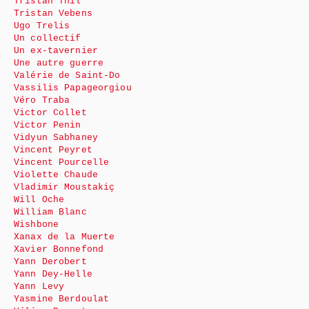
Tristan Thil
Tristan Vebens
Ugo Trelis
Un collectif
Un ex-tavernier
Une autre guerre
Valérie de Saint-Do
Vassilis Papageorgiou
Véro Traba
Victor Collet
Victor Penin
Vidyun Sabhaney
Vincent Peyret
Vincent Pourcelle
Violette Chaude
Vladimir Moustakiç
Will Oche
William Blanc
Wishbone
Xanax de la Muerte
Xavier Bonnefond
Yann Derobert
Yann Dey-Helle
Yann Levy
Yasmine Berdoulat