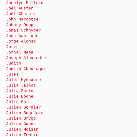
Jocelyn Malloin
Joël Auster
Joël Charbit
John Marcotte
Johnny Deep
Jonas Schnyder
Jonathan Ludd
Jorge Alonso
Joris
Jornal Mapa
Joseph Alexandre
Judith
Judith Chouraqui
Jules
Jules Hyénasse
Julia Jallot
Julia Zortea
Julie Boone
Julie Go
Julien Bordier
Julien Bourdais
Julien Brygo
Julien Gaunet
Julien Moisan
Julien Tewfiq