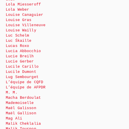
Lola Miesseroff
Lola Weber
Louise Canaguier
Louise Gras
Louise Villeneuve
Louise Wailly
Luc Schelm
Luc Śkaille
Lucas Roxo
Lucia Abbocchio
Lucie Breilh
Lucie Gerber
Lucile Carillo
Lucile Dumont
Lug Sembourget
L’équipe de CQFD
L’équipe de AFPDR
M. M.
Macha Berdoulat
Mademoiselle
Maël Galisson
Maël Gallison
Mag Ali
Malik Cheklalia
Malik Tournon