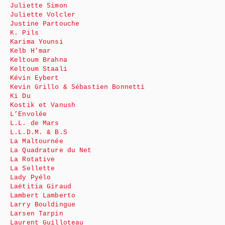
Juliette Simon
Juliette Volcler
Justine Partouche
K. Pils
Karima Younsi
Kelb H’mar
Keltoum Brahna
Keltoum Staali
Kévin Eybert
Kevin Grillo & Sébastien Bonnetti
Ki Du
Kostik et Vanush
L’Envolée
L.L. de Mars
L.L.D.M. & B.S
La Maltournée
La Quadrature du Net
La Rotative
La Sellette
Lady Pyélo
Laëtitia Giraud
Lambert Lamberto
Larry Bouldingue
Larsen Tarpin
Laurent Guilloteau