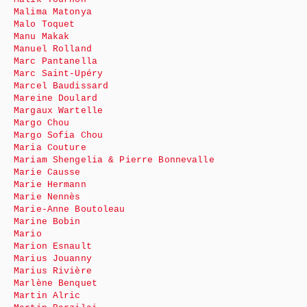
Malima Matonya
Malo Toquet
Manu Makak
Manuel Rolland
Marc Pantanella
Marc Saint-Upéry
Marcel Baudissard
Mareine Doulard
Margaux Wartelle
Margo Chou
Margo Sofia Chou
Maria Couture
Mariam Shengelia & Pierre Bonnevalle
Marie Causse
Marie Hermann
Marie Nennès
Marie-Anne Boutoleau
Marine Bobin
Mario
Marion Esnault
Marius Jouanny
Marius Rivière
Marlène Benquet
Martin Alric