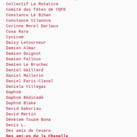
Collectif La Rotative
Comité des fêtes de CQFD
Constance Le Bihan
Constance Vilanova
Corinne Morel Darleux
Cosa Rara
Cynicom
Daisy Letourneur
Damien Almar
Damien Doignot
Damien Fellous
Damien Le Bruchec
Daniel Gaillard
Daniel Mallerin
Daniel Paris-Clavel
Daniela Villegas
Daphné
Daphné Bédinadé
Daphné Blake
David Gaboriau
David Martin
Dénètem Touam Bona
Denis L.
Des amis de Cesare
Des ami·es de la Chapelle