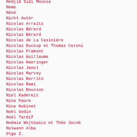
Nedjib Sidi Moussa
Nemo
Néné
Nicht Autör
Nicolas Arraitz
Nicolas Bérard
Nicolas Bérard
Nicolas de La Casinière
Nicolas Ducoup et Thomas Caroni
Nicolas Framont
Nicolas Guillaume
Nicolas Haeringer
Nicolas Jaoul
Nicolas Marvey
Nicolas Norrito
Nicolas Rami
Nicolas Rousson
Niel Kadereit
Nina Faure
Nina Hubinet
Noël Godin
Noël Tardif
Noémie Wojtowicz et Théo Jacob
Nolwenn Alba
Olga Z.