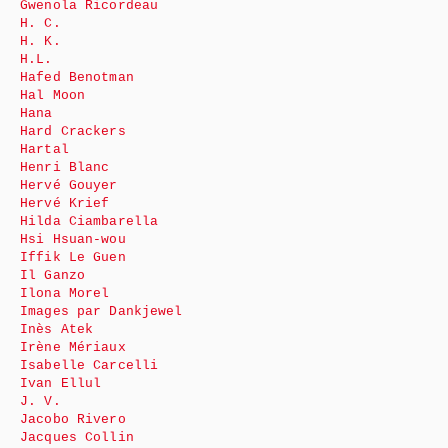
Gwenola Ricordeau
H. C.
H. K.
H.L.
Hafed Benotman
Hal Moon
Hana
Hard Crackers
Hartal
Henri Blanc
Hervé Gouyer
Hervé Krief
Hilda Ciambarella
Hsi Hsuan-wou
Iffik Le Guen
Il Ganzo
Ilona Morel
Images par Dankjewel
Inès Atek
Irène Mériaux
Isabelle Carcelli
Ivan Ellul
J. V.
Jacobo Rivero
Jacques Collin