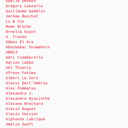
Gaëlle Desnos
Grégory Lassalle
Guillaume Gamblin
Jérôme Baschet
Lu & Vio
Momo Brücke
Ornella Guyet
A. Traven
Abbas El Kra
Aboubakar Soumahoro
ADN23
Adri Ciambarella
Adrien Labbe
Aël Thierry
Afreen Fatima
Albert Le Vert
Alessi Dell’Umbria
Alex Pommatau
Alexandra J.
Alexandre Hyacinthe
Alexane Brochard
Alexis Huguet
Alexis Vernier
Alphonse Labrique
Amélie Sanft