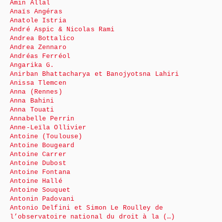
Amin Allal
Anaïs Angéras
Anatole Istria
André Aspic & Nicolas Rami
Andrea Bottalico
Andrea Zennaro
Andréas Ferréol
Angarika G.
Anirban Bhattacharya et Banojyotsna Lahiri
Anissa Tlemcen
Anna (Rennes)
Anna Bahini
Anna Touati
Annabelle Perrin
Anne-Leïla Ollivier
Antoine (Toulouse)
Antoine Bougeard
Antoine Carrer
Antoine Dubost
Antoine Fontana
Antoine Hallé
Antoine Souquet
Antonin Padovani
Antonio Delfini et Simon Le Roulley de
l’observatoire national du droit à la (…)