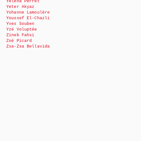
Yéléna Perret
Yeter Akyaz
Yohanne Lamoulère
Youssef El-Chazli
Yves Souben
Yzé Voluptée
Zineb Fahsi
Zoé Picard
Zsa-Zsa Bellavida