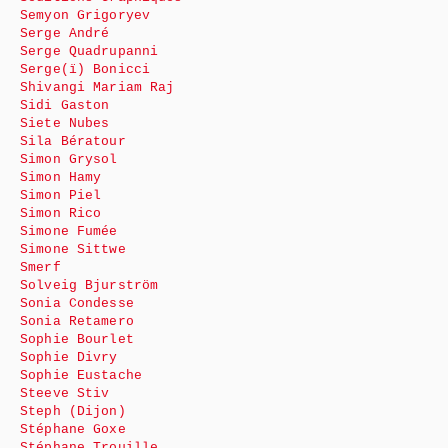
Semyon Grigoryev
Serge André
Serge Quadrupanni
Serge(ï) Bonicci
Shivangi Mariam Raj
Sidi Gaston
Siete Nubes
Sila Bératour
Simon Grysol
Simon Hamy
Simon Piel
Simon Rico
Simone Fumée
Simone Sittwe
Smerf
Solveig Bjurström
Sonia Condesse
Sonia Retamero
Sophie Bourlet
Sophie Divry
Sophie Eustache
Steeve Stiv
Steph (Dijon)
Stéphane Goxe
Stéphane Trouille