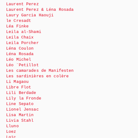
Laurent Perez
Laurent Perez & Léna Rosada
Laury Garcia Haouji
le Cresadt
Léa Finke
Leila al-Shami
Leila Chaix
Leila Porcher
Léna Coulon
Léna Rosada
Léo Michel
Léo ¨Petillot
Les camarades de Manifesten
Les sardinières en colère
Li Magaou
Libre Flot
Lili Berdade
Lily la Fronde
Line Sepato
Lionel Jensac
Lisa Martin
Livia Stahl
Lluno
Loez
Loïc