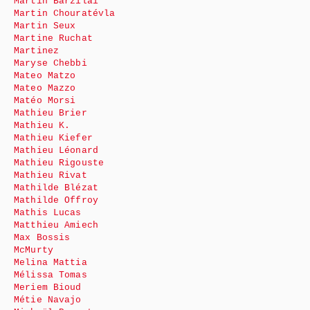
Martin Barzilai
Martin Chouratévla
Martin Seux
Martine Ruchat
Martinez
Maryse Chebbi
Mateo Matzo
Mateo Mazzo
Matéo Morsi
Mathieu Brier
Mathieu K.
Mathieu Kiefer
Mathieu Léonard
Mathieu Rigouste
Mathieu Rivat
Mathilde Blézat
Mathilde Offroy
Mathis Lucas
Matthieu Amiech
Max Bossis
McMurty
Melina Mattia
Mélissa Tomas
Meriem Bioud
Métie Navajo