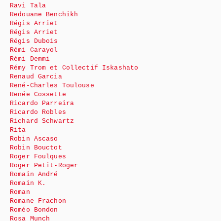
Ravi Tala
Redouane Benchikh
Régis Arriet
Régis Arriet
Régis Dubois
Rémi Carayol
Rémi Demmi
Rémy Trom et Collectif Iskashato
Renaud Garcia
René-Charles Toulouse
Renée Cossette
Ricardo Parreira
Ricardo Robles
Richard Schwartz
Rita
Robin Ascaso
Robin Bouctot
Roger Foulques
Roger Petit-Roger
Romain André
Romain K.
Roman
Romane Frachon
Roméo Bondon
Rosa Munch