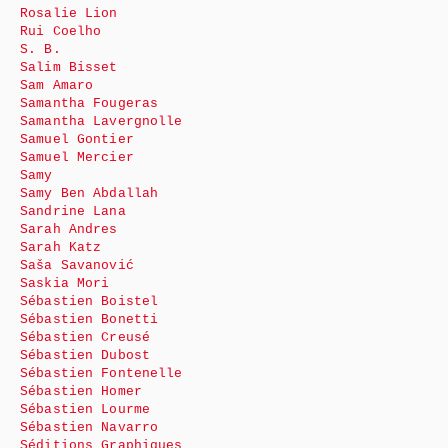
Rosalie Lion
Rui Coelho
S. B.
Salim Bisset
Sam Amaro
Samantha Fougeras
Samantha Lavergnolle
Samuel Gontier
Samuel Mercier
Samy
Samy Ben Abdallah
Sandrine Lana
Sarah Andres
Sarah Katz
Saša Savanović
Saskia Mori
Sébastien Boistel
Sébastien Bonetti
Sébastien Creusé
Sébastien Dubost
Sébastien Fontenelle
Sébastien Homer
Sébastien Lourme
Sébastien Navarro
Séditions Graphiques