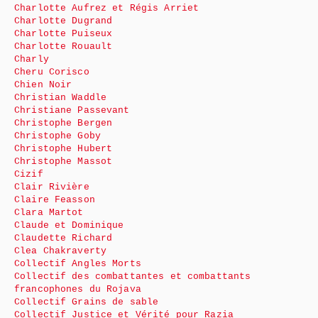
Charlotte Aufrez et Régis Arriet
Charlotte Dugrand
Charlotte Puiseux
Charlotte Rouault
Charly
Cheru Corisco
Chien Noir
Christian Waddle
Christiane Passevant
Christophe Bergen
Christophe Goby
Christophe Hubert
Christophe Massot
Cizif
Clair Rivière
Claire Feasson
Clara Martot
Claude et Dominique
Claudette Richard
Clea Chakraverty
Collectif Angles Morts
Collectif des combattantes et combattants
francophones du Rojava
Collectif Grains de sable
Collectif Justice et Vérité pour Razia