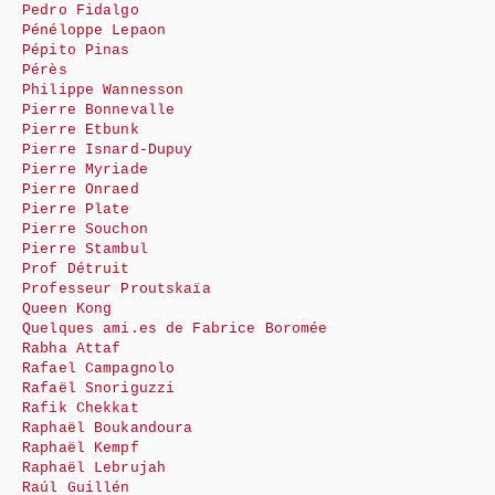
Pedro Fidalgo
Pénéloppe Lepaon
Pépito Pinas
Pérès
Philippe Wannesson
Pierre Bonnevalle
Pierre Etbunk
Pierre Isnard-Dupuy
Pierre Myriade
Pierre Onraed
Pierre Plate
Pierre Souchon
Pierre Stambul
Prof Détruit
Professeur Proutskaïa
Queen Kong
Quelques ami.es de Fabrice Boromée
Rabha Attaf
Rafael Campagnolo
Rafaël Snoriguzzi
Rafik Chekkat
Raphaël Boukandoura
Raphaël Kempf
Raphaël Lebrujah
Raúl Guillén