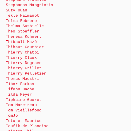
Stephanos Mangriotis
Suzy Ouan
Téklé Haimanot
Telma Febrero
Thelma Susbielle
Théo Stoeffler
Theresa Kühnert
Thibault Mazé
Thibaut Gauthier
Thierry Chatbi
Thierry Claux
Thierry Degrave
Thierry Grillet
Thierry Pelletier
Thomas Maestri
Tibor Farkas
Tifenn Hache
Tilda Meyer
Tiphaine Guéret
Tom Marcireau
Tom Vieillefond
TomJo
Toto et Maurice
Toufik-de-Planoise