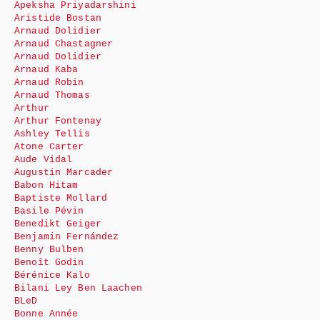
Apeksha Priyadarshini
Aristide Bostan
Arnaud Dolidier
Arnaud Chastagner
Arnaud Dolidier
Arnaud Kaba
Arnaud Robin
Arnaud Thomas
Arthur
Arthur Fontenay
Ashley Tellis
Atone Carter
Aude Vidal
Augustin Marcader
Babon Hitam
Baptiste Mollard
Basile Pévin
Benedikt Geiger
Benjamin Fernández
Benny Bulben
Benoît Godin
Bérénice Kalo
Bilani Ley Ben Laachen
BLeD
Bonne Année