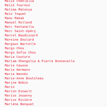
Malik Cheklalia
Malik Tournon
Malima Matonya
Malo Toquet
Manu Makak
Manuel Rolland
Marc Pantanella
Marc Saint-Upéry
Marcel Baudissard
Mareine Doulard
Margaux Wartelle
Margo Chou
Margo Sofia Chou
Maria Couture
Mariam Shengelia & Pierre Bonnevalle
Marie Causse
Marie Hermann
Marie Nennès
Marie-Anne Boutoleau
Marine Bobin
Mario
Marion Esnault
Marius Jouanny
Marius Rivière
Marlène Benquet