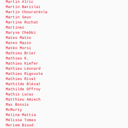
Martin Alric
Martin Barzilai
Martin Chouratévla
Martin Seux
Martine Ruchat
Martinez
Maryse Chebbi
Mateo Matzo
Mateo Mazzo
Matéo Morsi
Mathieu Brier
Mathieu K.
Mathieu Kiefer
Mathieu Léonard
Mathieu Rigouste
Mathieu Rivat
Mathilde Blézat
Mathilde Offroy
Mathis Lucas
Matthieu Amiech
Max Bossis
McMurty
Melina Mattia
Mélissa Tomas
Meriem Bioud