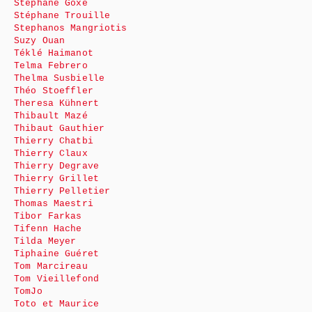
Stéphane Goxe
Stéphane Trouille
Stephanos Mangriotis
Suzy Ouan
Téklé Haimanot
Telma Febrero
Thelma Susbielle
Théo Stoeffler
Theresa Kühnert
Thibault Mazé
Thibaut Gauthier
Thierry Chatbi
Thierry Claux
Thierry Degrave
Thierry Grillet
Thierry Pelletier
Thomas Maestri
Tibor Farkas
Tifenn Hache
Tilda Meyer
Tiphaine Guéret
Tom Marcireau
Tom Vieillefond
TomJo
Toto et Maurice