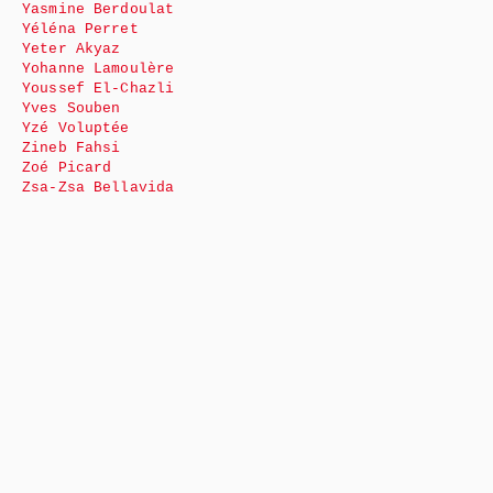
Yasmine Berdoulat
Yéléna Perret
Yeter Akyaz
Yohanne Lamoulère
Youssef El-Chazli
Yves Souben
Yzé Voluptée
Zineb Fahsi
Zoé Picard
Zsa-Zsa Bellavida