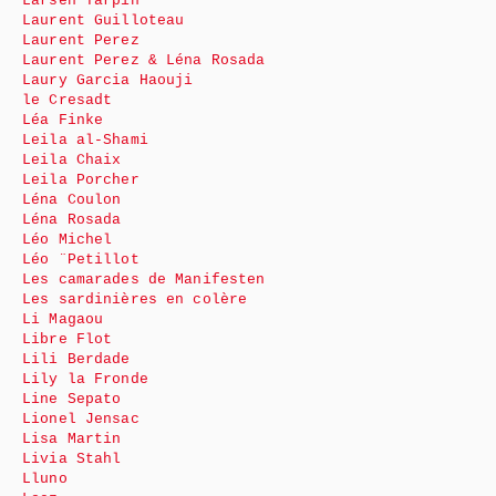
Larsen Tarpin
Laurent Guilloteau
Laurent Perez
Laurent Perez & Léna Rosada
Laury Garcia Haouji
le Cresadt
Léa Finke
Leila al-Shami
Leila Chaix
Leila Porcher
Léna Coulon
Léna Rosada
Léo Michel
Léo ¨Petillot
Les camarades de Manifesten
Les sardinières en colère
Li Magaou
Libre Flot
Lili Berdade
Lily la Fronde
Line Sepato
Lionel Jensac
Lisa Martin
Livia Stahl
Lluno