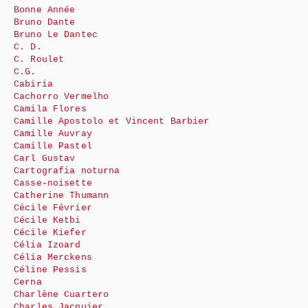
Bonne Année
Bruno Dante
Bruno Le Dantec
C. D.
C. Roulet
C.G.
Cabiria
Cachorro Vermelho
Camila Flores
Camille Apostolo et Vincent Barbier
Camille Auvray
Camille Pastel
Carl Gustav
Cartografia noturna
Casse-noisette
Catherine Thumann
Cécile Février
Cécile Ketbi
Cécile Kiefer
Célia Izoard
Célia Merckens
Céline Pessis
Cerna
Charlène Cuartero
Charles Jacquier