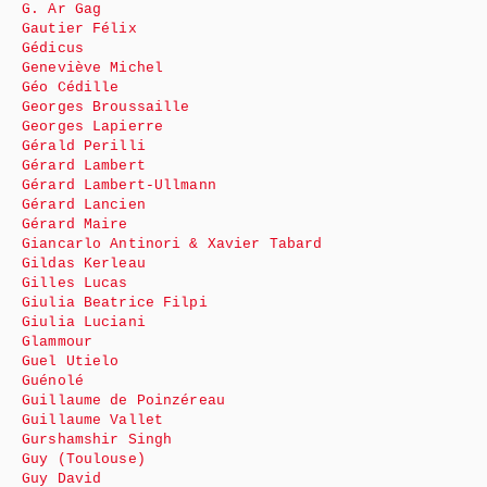
G. Ar Gag
Gautier Félix
Gédicus
Geneviève Michel
Géo Cédille
Georges Broussaille
Georges Lapierre
Gérald Perilli
Gérard Lambert
Gérard Lambert-Ullmann
Gérard Lancien
Gérard Maire
Giancarlo Antinori & Xavier Tabard
Gildas Kerleau
Gilles Lucas
Giulia Beatrice Filpi
Giulia Luciani
Glammour
Guel Utielo
Guénolé
Guillaume de Poinzéreau
Guillaume Vallet
Gurshamshir Singh
Guy (Toulouse)
Guy David