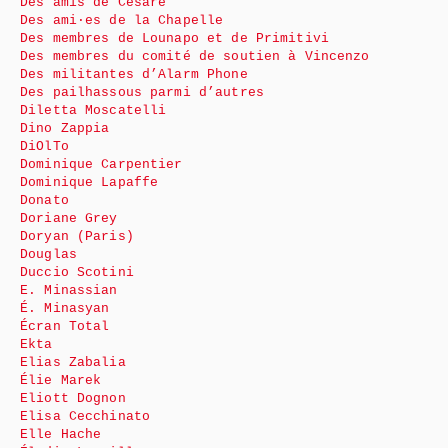
Des amis de Cesare
Des ami·es de la Chapelle
Des membres de Lounapo et de Primitivi
Des membres du comité de soutien à Vincenzo
Des militantes d’Alarm Phone
Des pailhassous parmi d’autres
Diletta Moscatelli
Dino Zappia
DiOlTo
Dominique Carpentier
Dominique Lapaffe
Donato
Doriane Grey
Doryan (Paris)
Douglas
Duccio Scotini
E. Minassian
É. Minasyan
Écran Total
Ekta
Elias Zabalia
Élie Marek
Eliott Dognon
Elisa Cecchinato
Elle Hache