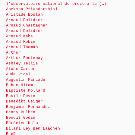
l’observatoire national du droit à la (…)
Apeksha Priyadarshini
Aristide Bostan
Arnaud Dolidier
Arnaud Chastagner
Arnaud Dolidier
Arnaud Kaba
Arnaud Robin
Arnaud Thomas
Arthur
Arthur Fontenay
Ashley Tellis
Atone Carter
Aude Vidal
Augustin Marcader
Babon Hitam
Baptiste Mollard
Basile Pévin
Benedikt Geiger
Benjamin Fernández
Benny Bulben
Benoît Godin
Bérénice Kalo
Bilani Ley Ben Laachen
BLeD