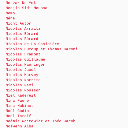
Ne var Ne Yok
Nedjib Sidi Moussa
Nemo
Néné
Nicht Autör
Nicolas Arraitz
Nicolas Bérard
Nicolas Bérard
Nicolas de La Casinière
Nicolas Ducoup et Thomas Caroni
Nicolas Framont
Nicolas Guillaume
Nicolas Haeringer
Nicolas Jaoul
Nicolas Marvey
Nicolas Norrito
Nicolas Rami
Nicolas Rousson
Niel Kadereit
Nina Faure
Nina Hubinet
Noël Godin
Noël Tardif
Noémie Wojtowicz et Théo Jacob
Nolwenn Alba