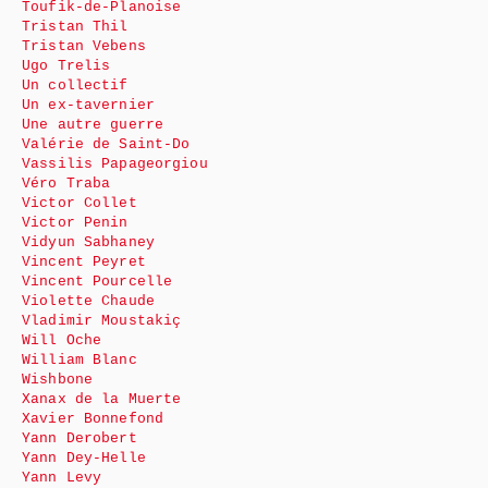
Toufik-de-Planoise
Tristan Thil
Tristan Vebens
Ugo Trelis
Un collectif
Un ex-tavernier
Une autre guerre
Valérie de Saint-Do
Vassilis Papageorgiou
Véro Traba
Victor Collet
Victor Penin
Vidyun Sabhaney
Vincent Peyret
Vincent Pourcelle
Violette Chaude
Vladimir Moustakiç
Will Oche
William Blanc
Wishbone
Xanax de la Muerte
Xavier Bonnefond
Yann Derobert
Yann Dey-Helle
Yann Levy