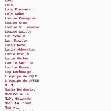
Loez
Loïc
Lola Miesseroff
Lola Weber
Louise Canaguier
Louise Gras
Louise Villeneuve
Louise Wailly
Luc Schelm
Luc Śkaille
Lucas Roxo
Lucia Abbocchio
Lucie Breilh
Lucie Gerber
Lucile Carillo
Lucile Dumont
Lug Sembourget
L’équipe de CQFD
L’équipe de AFPDR
M. M.
Macha Berdoulat
Mademoiselle
Maël Galisson
Maël Gallison
Mag Ali