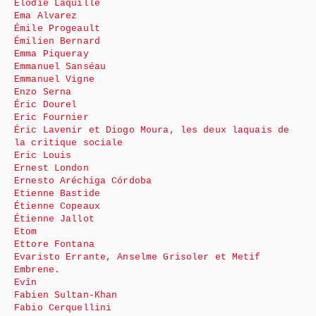
Élodie Laquille
Ema Alvarez
Émile Progeault
Émilien Bernard
Emma Piqueray
Emmanuel Sanséau
Emmanuel Vigne
Enzo Serna
Éric Dourel
Eric Fournier
Éric Lavenir et Diogo Moura, les deux laquais de
la critique sociale
Eric Louis
Ernest London
Ernesto Aréchiga Córdoba
Etienne Bastide
Étienne Copeaux
Étienne Jallot
Etom
Ettore Fontana
Evaristo Errante, Anselme Grisoler et Metif
Embrene.
Evîn
Fabien Sultan-Khan
Fabio Cerquellini