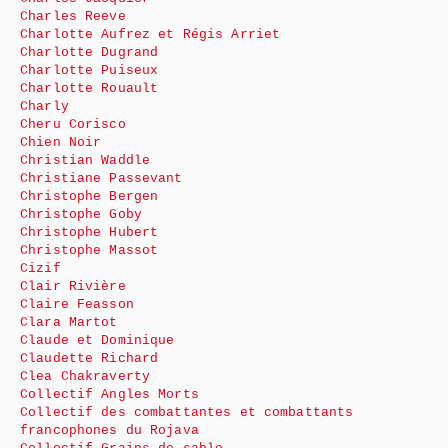
Charles Reeve
Charlotte Aufrez et Régis Arriet
Charlotte Dugrand
Charlotte Puiseux
Charlotte Rouault
Charly
Cheru Corisco
Chien Noir
Christian Waddle
Christiane Passevant
Christophe Bergen
Christophe Goby
Christophe Hubert
Christophe Massot
Cizif
Clair Rivière
Claire Feasson
Clara Martot
Claude et Dominique
Claudette Richard
Clea Chakraverty
Collectif Angles Morts
Collectif des combattantes et combattants
francophones du Rojava