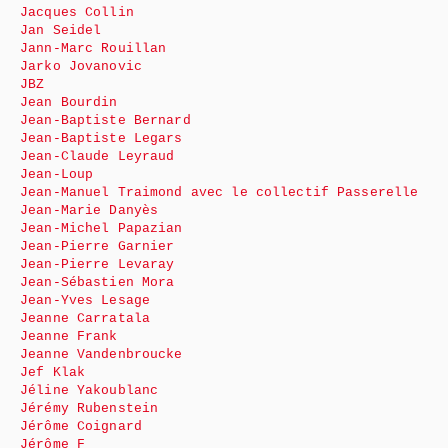
Jacques Collin
Jan Seidel
Jann-Marc Rouillan
Jarko Jovanovic
JBZ
Jean Bourdin
Jean-Baptiste Bernard
Jean-Baptiste Legars
Jean-Claude Leyraud
Jean-Loup
Jean-Manuel Traimond avec le collectif Passerelle
Jean-Marie Danyès
Jean-Michel Papazian
Jean-Pierre Garnier
Jean-Pierre Levaray
Jean-Sébastien Mora
Jean-Yves Lesage
Jeanne Carratala
Jeanne Frank
Jeanne Vandenbroucke
Jef Klak
Jéline Yakoublanc
Jérémy Rubenstein
Jérôme Coignard
Jérôme F