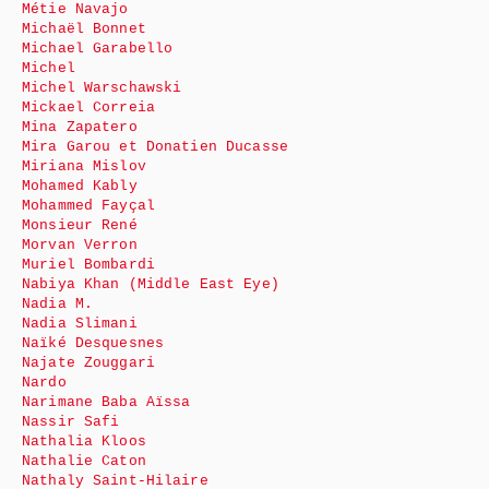
Métie Navajo
Michaël Bonnet
Michael Garabello
Michel
Michel Warschawski
Mickael Correia
Mina Zapatero
Mira Garou et Donatien Ducasse
Miriana Mislov
Mohamed Kably
Mohammed Fayçal
Monsieur René
Morvan Verron
Muriel Bombardi
Nabiya Khan (Middle East Eye)
Nadia M.
Nadia Slimani
Naïké Desquesnes
Najate Zouggari
Nardo
Narimane Baba Aïssa
Nassir Safi
Nathalia Kloos
Nathalie Caton
Nathaly Saint-Hilaire