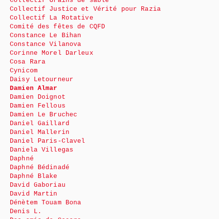
Collectif Grains de sable
Collectif Justice et Vérité pour Razia
Collectif La Rotative
Comité des fêtes de CQFD
Constance Le Bihan
Constance Vilanova
Corinne Morel Darleux
Cosa Rara
Cynicom
Daisy Letourneur
Damien Almar
Damien Doignot
Damien Fellous
Damien Le Bruchec
Daniel Gaillard
Daniel Mallerin
Daniel Paris-Clavel
Daniela Villegas
Daphné
Daphné Bédinadé
Daphné Blake
David Gaboriau
David Martin
Dénètem Touam Bona
Denis L.