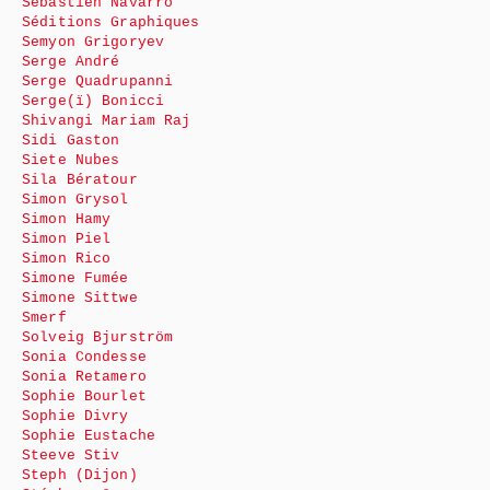
Sébastien Navarro
Séditions Graphiques
Semyon Grigoryev
Serge André
Serge Quadrupanni
Serge(ï) Bonicci
Shivangi Mariam Raj
Sidi Gaston
Siete Nubes
Sila Bératour
Simon Grysol
Simon Hamy
Simon Piel
Simon Rico
Simone Fumée
Simone Sittwe
Smerf
Solveig Bjurström
Sonia Condesse
Sonia Retamero
Sophie Bourlet
Sophie Divry
Sophie Eustache
Steeve Stiv
Steph (Dijon)