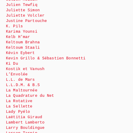
Julien Tewfiq
Juliette Simon
Juliette Volcler
Justine Partouche
K. Pils
Karima Younsi
Kelb H’mar
Keltoum Brahna
Keltoum Staali
Kévin Eybert
Kevin Grillo & Sébastien Bonnetti
Ki Du
Kostik et Vanush
L’Envolée
L.L. de Mars
L.L.D.M. & B.S
La Maltournée
La Quadrature du Net
La Rotative
La Sellette
Lady Pyélo
Laëtitia Giraud
Lambert Lamberto
Larry Bouldingue