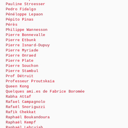
Pauline Stroesser
Pedro Fidalgo
Pénéloppe Lepaon
Pépito Pinas
Pérès
Philippe Wannesson
Pierre Bonnevalle
Pierre Etbunk
Pierre Isnard-Dupuy
Pierre Myriade
Pierre Onraed
Pierre Plate
Pierre Souchon
Pierre Stambul
Prof Détruit
Professeur Proutskaïa
Queen Kong
Quelques ami.es de Fabrice Boromée
Rabha Attaf
Rafael Campagnolo
Rafaël Snoriguzzi
Rafik Chekkat
Raphaël Boukandoura
Raphaël Kempf
Raphaël Lebrujah