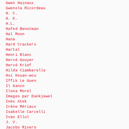
Gwen Hainaux
Gwenola Ricordeau
H. C.
H. K.
H.L.
Hafed Benotman
Hal Moon
Hana
Hard Crackers
Hartal
Henri Blanc
Hervé Gouyer
Hervé Krief
Hilda Ciambarella
Hsi Hsuan-wou
Iffik Le Guen
Il Ganzo
Ilona Morel
Images par Dankjewel
Inès Atek
Irène Mériaux
Isabelle Carcelli
Ivan Ellul
J. V.
Jacobo Rivero