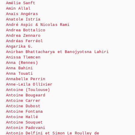
Amélie Sanft
Amin Allal
Anaïs Angéras
Anatole Istria
André Aspic & Nicolas Rami
Andrea Bottalico
Andrea Zennaro
Andréas Ferréol
Angarika G.
Anirban Bhattacharya et Banojyotsna Lahiri
Anissa Tlemcen
Anna (Rennes)
Anna Bahini
Anna Touati
Annabelle Perrin
Anne-Leïla Ollivier
Antoine (Toulouse)
Antoine Bougeard
Antoine Carrer
Antoine Dubost
Antoine Fontana
Antoine Hallé
Antoine Souquet
Antonin Padovani
Antonio Delfini et Simon Le Roulley de