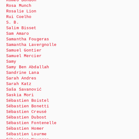
Roméo Bondon
Rosa Munch
Rosalie Lion
Rui Coelho
S. B.
Salim Bisset
Sam Amaro
Samantha Fougeras
Samantha Lavergnolle
Samuel Gontier
Samuel Mercier
Samy
Samy Ben Abdallah
Sandrine Lana
Sarah Andres
Sarah Katz
Saša Savanović
Saskia Mori
Sébastien Boistel
Sébastien Bonetti
Sébastien Creusé
Sébastien Dubost
Sébastien Fontenelle
Sébastien Homer
Sébastien Lourme