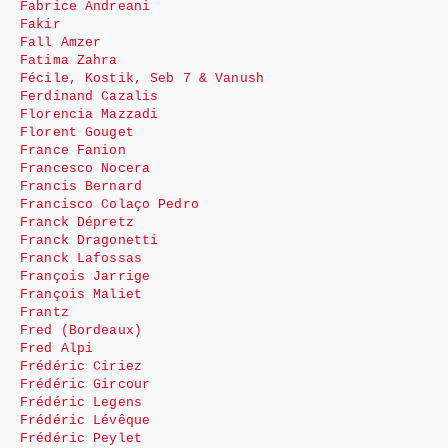
Fabrice Andreani
Fakir
Fall Amzer
Fatima Zahra
Fécile, Kostik, Seb 7 & Vanush
Ferdinand Cazalis
Florencia Mazzadi
Florent Gouget
France Fanion
Francesco Nocera
Francis Bernard
Francisco Colaço Pedro
Franck Dépretz
Franck Dragonetti
Franck Lafossas
François Jarrige
François Maliet
Frantz
Fred (Bordeaux)
Fred Alpi
Frédéric Ciriez
Frédéric Gircour
Frédéric Legens
Frédéric Lévêque
Frédéric Peylet