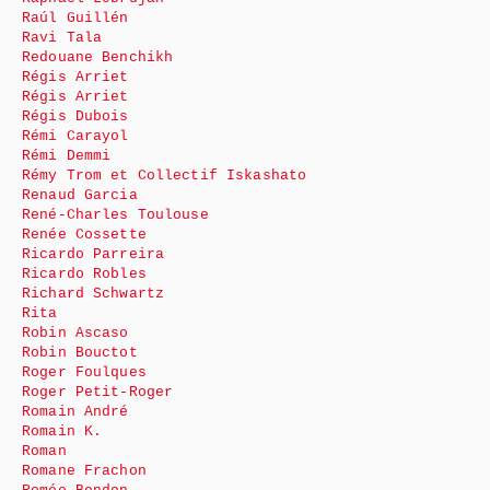
Raúl Guillén
Ravi Tala
Redouane Benchikh
Régis Arriet
Régis Arriet
Régis Dubois
Rémi Carayol
Rémi Demmi
Rémy Trom et Collectif Iskashato
Renaud Garcia
René-Charles Toulouse
Renée Cossette
Ricardo Parreira
Ricardo Robles
Richard Schwartz
Rita
Robin Ascaso
Robin Bouctot
Roger Foulques
Roger Petit-Roger
Romain André
Romain K.
Roman
Romane Frachon