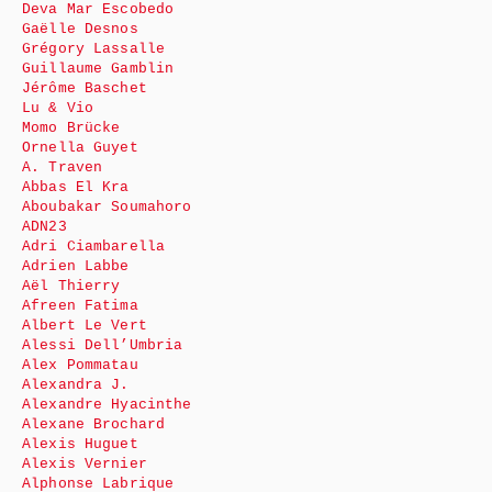
Deva Mar Escobedo
Gaëlle Desnos
Grégory Lassalle
Guillaume Gamblin
Jérôme Baschet
Lu & Vio
Momo Brücke
Ornella Guyet
A. Traven
Abbas El Kra
Aboubakar Soumahoro
ADN23
Adri Ciambarella
Adrien Labbe
Aël Thierry
Afreen Fatima
Albert Le Vert
Alessi Dell’Umbria
Alex Pommatau
Alexandra J.
Alexandre Hyacinthe
Alexane Brochard
Alexis Huguet
Alexis Vernier
Alphonse Labrique