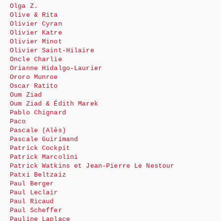
Olga Z.
Olive & Rita
Olivier Cyran
Olivier Katre
Olivier Minot
Olivier Saint-Hilaire
Oncle Charlie
Orianne Hidalgo-Laurier
Ororo Munroe
Oscar Ratito
Oum Ziad
Oum Ziad & Édith Marek
Pablo Chignard
Paco
Pascale (Alès)
Pascale Guirimand
Patrick Cockpit
Patrick Marcolini
Patrick Watkins et Jean-Pierre Le Nestour
Patxi Beltzaiz
Paul Berger
Paul Leclair
Paul Ricaud
Paul Scheffer
Pauline Laplace