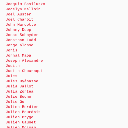
Joaquim Basiluzzo
Jocelyn Malloin
Joël Auster
Joël Charbit
John Marcotte
Johnny Deep
Jonas Schnyder
Jonathan Ludd
Jorge Alonso
Joris
Jornal Mapa
Joseph Alexandre
Judith
Judith Chouraqui
Jules
Jules Hyénasse
Julia Jallot
Julia Zortea
Julie Boone
Julie Go
Julien Bordier
Julien Bourdais
Julien Brygo
Julien Gaunet
Julien Moisan