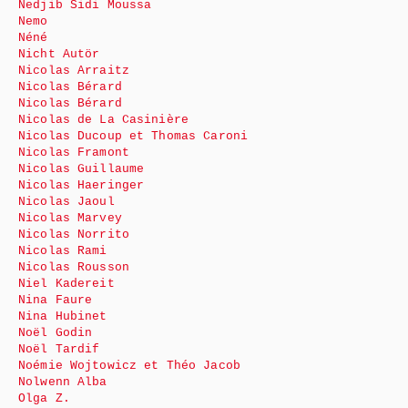
Nedjib Sidi Moussa
Nemo
Néné
Nicht Autör
Nicolas Arraitz
Nicolas Bérard
Nicolas Bérard
Nicolas de La Casinière
Nicolas Ducoup et Thomas Caroni
Nicolas Framont
Nicolas Guillaume
Nicolas Haeringer
Nicolas Jaoul
Nicolas Marvey
Nicolas Norrito
Nicolas Rami
Nicolas Rousson
Niel Kadereit
Nina Faure
Nina Hubinet
Noël Godin
Noël Tardif
Noémie Wojtowicz et Théo Jacob
Nolwenn Alba
Olga Z.