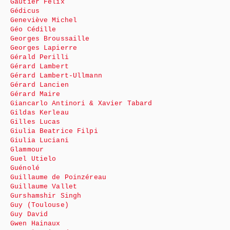
Gautier Félix
Gédicus
Geneviève Michel
Géo Cédille
Georges Broussaille
Georges Lapierre
Gérald Perilli
Gérard Lambert
Gérard Lambert-Ullmann
Gérard Lancien
Gérard Maire
Giancarlo Antinori & Xavier Tabard
Gildas Kerleau
Gilles Lucas
Giulia Beatrice Filpi
Giulia Luciani
Glammour
Guel Utielo
Guénolé
Guillaume de Poinzéreau
Guillaume Vallet
Gurshamshir Singh
Guy (Toulouse)
Guy David
Gwen Hainaux