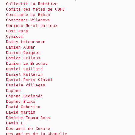
Collectif La Rotative
Comité des fêtes de CQFD
Constance Le Bihan
Constance Vilanova
Corinne Morel Darleux
Cosa Rara
Cynicom
Daisy Letourneur
Damien Almar
Damien Doignot
Damien Fellous
Damien Le Bruchec
Daniel Gaillard
Daniel Mallerin
Daniel Paris-Clavel
Daniela Villegas
Daphné
Daphné Bédinadé
Daphné Blake
David Gaboriau
David Martin
Dénètem Touam Bona
Denis L.
Des amis de Cesare
Des ami·es de la Chapelle