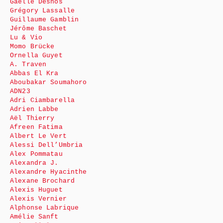
Gaëlle Desnos
Grégory Lassalle
Guillaume Gamblin
Jérôme Baschet
Lu & Vio
Momo Brücke
Ornella Guyet
A. Traven
Abbas El Kra
Aboubakar Soumahoro
ADN23
Adri Ciambarella
Adrien Labbe
Aël Thierry
Afreen Fatima
Albert Le Vert
Alessi Dell’Umbria
Alex Pommatau
Alexandra J.
Alexandre Hyacinthe
Alexane Brochard
Alexis Huguet
Alexis Vernier
Alphonse Labrique
Amélie Sanft