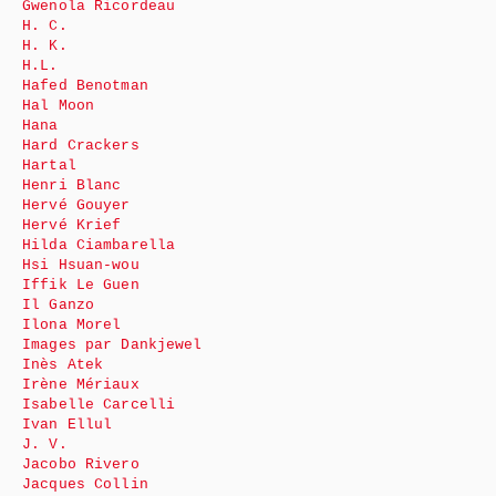
Gwenola Ricordeau
H. C.
H. K.
H.L.
Hafed Benotman
Hal Moon
Hana
Hard Crackers
Hartal
Henri Blanc
Hervé Gouyer
Hervé Krief
Hilda Ciambarella
Hsi Hsuan-wou
Iffik Le Guen
Il Ganzo
Ilona Morel
Images par Dankjewel
Inès Atek
Irène Mériaux
Isabelle Carcelli
Ivan Ellul
J. V.
Jacobo Rivero
Jacques Collin