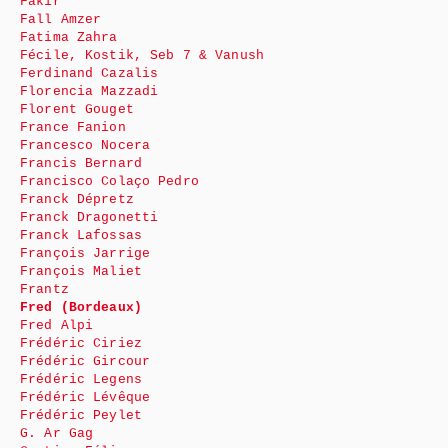
Fakir
Fall Amzer
Fatima Zahra
Fécile, Kostik, Seb 7 & Vanush
Ferdinand Cazalis
Florencia Mazzadi
Florent Gouget
France Fanion
Francesco Nocera
Francis Bernard
Francisco Colaço Pedro
Franck Dépretz
Franck Dragonetti
Franck Lafossas
François Jarrige
François Maliet
Frantz
Fred (Bordeaux)
Fred Alpi
Frédéric Ciriez
Frédéric Gircour
Frédéric Legens
Frédéric Lévêque
Frédéric Peylet
G. Ar Gag