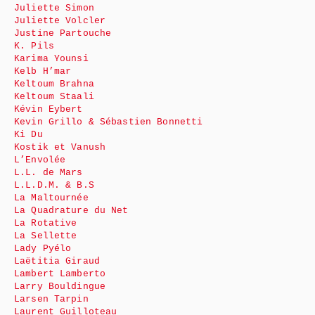
Juliette Simon
Juliette Volcler
Justine Partouche
K. Pils
Karima Younsi
Kelb H’mar
Keltoum Brahna
Keltoum Staali
Kévin Eybert
Kevin Grillo & Sébastien Bonnetti
Ki Du
Kostik et Vanush
L’Envolée
L.L. de Mars
L.L.D.M. & B.S
La Maltournée
La Quadrature du Net
La Rotative
La Sellette
Lady Pyélo
Laëtitia Giraud
Lambert Lamberto
Larry Bouldingue
Larsen Tarpin
Laurent Guilloteau