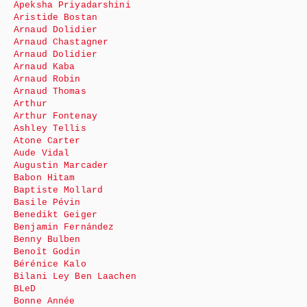
Apeksha Priyadarshini
Aristide Bostan
Arnaud Dolidier
Arnaud Chastagner
Arnaud Dolidier
Arnaud Kaba
Arnaud Robin
Arnaud Thomas
Arthur
Arthur Fontenay
Ashley Tellis
Atone Carter
Aude Vidal
Augustin Marcader
Babon Hitam
Baptiste Mollard
Basile Pévin
Benedikt Geiger
Benjamin Fernández
Benny Bulben
Benoît Godin
Bérénice Kalo
Bilani Ley Ben Laachen
BLeD
Bonne Année