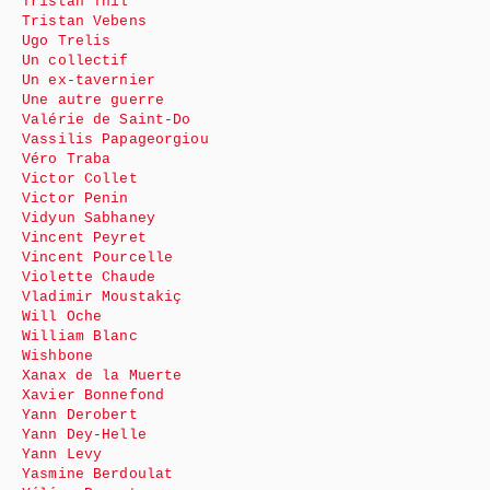
Tristan Thil
Tristan Vebens
Ugo Trelis
Un collectif
Un ex-tavernier
Une autre guerre
Valérie de Saint-Do
Vassilis Papageorgiou
Véro Traba
Victor Collet
Victor Penin
Vidyun Sabhaney
Vincent Peyret
Vincent Pourcelle
Violette Chaude
Vladimir Moustakiç
Will Oche
William Blanc
Wishbone
Xanax de la Muerte
Xavier Bonnefond
Yann Derobert
Yann Dey-Helle
Yann Levy
Yasmine Berdoulat