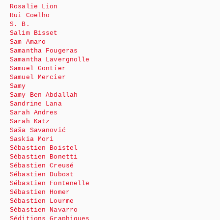
Rosalie Lion
Rui Coelho
S. B.
Salim Bisset
Sam Amaro
Samantha Fougeras
Samantha Lavergnolle
Samuel Gontier
Samuel Mercier
Samy
Samy Ben Abdallah
Sandrine Lana
Sarah Andres
Sarah Katz
Saša Savanović
Saskia Mori
Sébastien Boistel
Sébastien Bonetti
Sébastien Creusé
Sébastien Dubost
Sébastien Fontenelle
Sébastien Homer
Sébastien Lourme
Sébastien Navarro
Séditions Graphiques