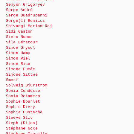
Semyon Grigoryev
Serge André
Serge Quadrupanni
Serge(ï) Bonicci
Shivangi Mariam Raj
Sidi Gaston
Siete Nubes
Sila Bératour
Simon Grysol
Simon Hamy
Simon Piel
Simon Rico
Simone Fumée
Simone Sittwe
Smerf
Solveig Bjurström
Sonia Condesse
Sonia Retamero
Sophie Bourlet
Sophie Divry
Sophie Eustache
Steeve Stiv
Steph (Dijon)
Stéphane Goxe
Stéphane Trouille