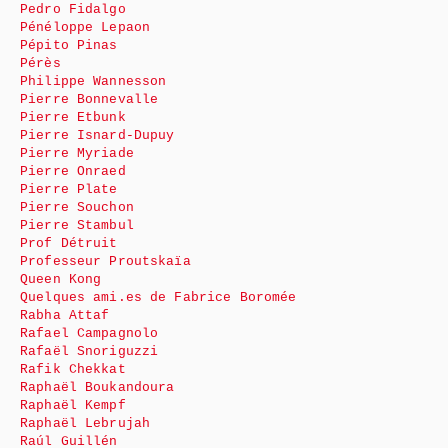
Pedro Fidalgo
Pénéloppe Lepaon
Pépito Pinas
Pérès
Philippe Wannesson
Pierre Bonnevalle
Pierre Etbunk
Pierre Isnard-Dupuy
Pierre Myriade
Pierre Onraed
Pierre Plate
Pierre Souchon
Pierre Stambul
Prof Détruit
Professeur Proutskaïa
Queen Kong
Quelques ami.es de Fabrice Boromée
Rabha Attaf
Rafael Campagnolo
Rafaël Snoriguzzi
Rafik Chekkat
Raphaël Boukandoura
Raphaël Kempf
Raphaël Lebrujah
Raúl Guillén