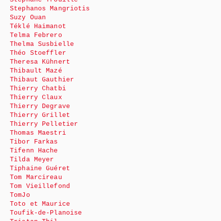
Stephanos Mangriotis
Suzy Ouan
Téklé Haimanot
Telma Febrero
Thelma Susbielle
Théo Stoeffler
Theresa Kühnert
Thibault Mazé
Thibaut Gauthier
Thierry Chatbi
Thierry Claux
Thierry Degrave
Thierry Grillet
Thierry Pelletier
Thomas Maestri
Tibor Farkas
Tifenn Hache
Tilda Meyer
Tiphaine Guéret
Tom Marcireau
Tom Vieillefond
TomJo
Toto et Maurice
Toufik-de-Planoise