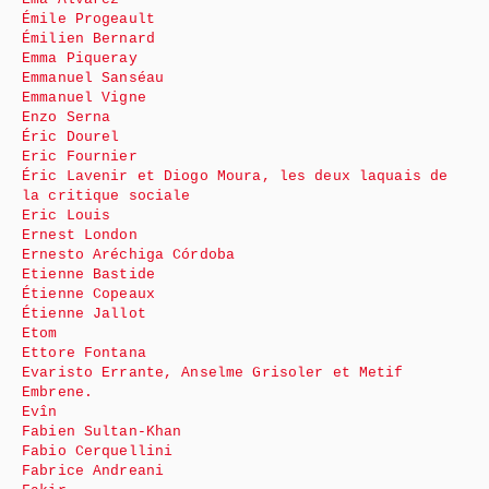
Émile Progeault
Émilien Bernard
Emma Piqueray
Emmanuel Sanséau
Emmanuel Vigne
Enzo Serna
Éric Dourel
Eric Fournier
Éric Lavenir et Diogo Moura, les deux laquais de
la critique sociale
Eric Louis
Ernest London
Ernesto Aréchiga Córdoba
Etienne Bastide
Étienne Copeaux
Étienne Jallot
Etom
Ettore Fontana
Evaristo Errante, Anselme Grisoler et Metif
Embrene.
Evîn
Fabien Sultan-Khan
Fabio Cerquellini
Fabrice Andreani