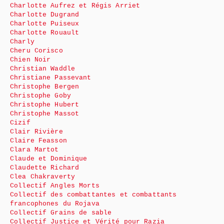
Charlotte Aufrez et Régis Arriet
Charlotte Dugrand
Charlotte Puiseux
Charlotte Rouault
Charly
Cheru Corisco
Chien Noir
Christian Waddle
Christiane Passevant
Christophe Bergen
Christophe Goby
Christophe Hubert
Christophe Massot
Cizif
Clair Rivière
Claire Feasson
Clara Martot
Claude et Dominique
Claudette Richard
Clea Chakraverty
Collectif Angles Morts
Collectif des combattantes et combattants
francophones du Rojava
Collectif Grains de sable
Collectif Justice et Vérité pour Razia