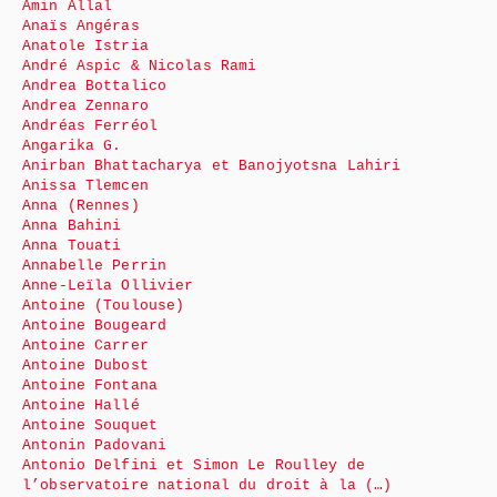
Amin Allal
Anaïs Angéras
Anatole Istria
André Aspic & Nicolas Rami
Andrea Bottalico
Andrea Zennaro
Andréas Ferréol
Angarika G.
Anirban Bhattacharya et Banojyotsna Lahiri
Anissa Tlemcen
Anna (Rennes)
Anna Bahini
Anna Touati
Annabelle Perrin
Anne-Leïla Ollivier
Antoine (Toulouse)
Antoine Bougeard
Antoine Carrer
Antoine Dubost
Antoine Fontana
Antoine Hallé
Antoine Souquet
Antonin Padovani
Antonio Delfini et Simon Le Roulley de
l’observatoire national du droit à la (…)