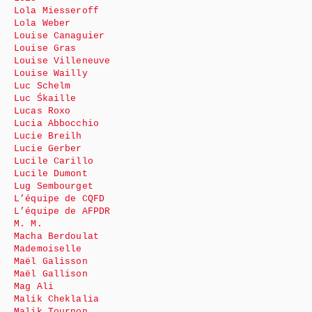
Lola Miesseroff
Lola Weber
Louise Canaguier
Louise Gras
Louise Villeneuve
Louise Wailly
Luc Schelm
Luc Śkaille
Lucas Roxo
Lucia Abbocchio
Lucie Breilh
Lucie Gerber
Lucile Carillo
Lucile Dumont
Lug Sembourget
L’équipe de CQFD
L’équipe de AFPDR
M. M.
Macha Berdoulat
Mademoiselle
Maël Galisson
Maël Gallison
Mag Ali
Malik Cheklalia
Malik Tournon