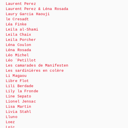
Laurent Perez
Laurent Perez & Léna Rosada
Laury Garcia Haouji
le Cresadt
Léa Finke
Leila al-Shami
Leila Chaix
Leila Porcher
Léna Coulon
Léna Rosada
Léo Michel
Léo ¨Petillot
Les camarades de Manifesten
Les sardinières en colère
Li Magaou
Libre Flot
Lili Berdade
Lily la Fronde
Line Sepato
Lionel Jensac
Lisa Martin
Livia Stahl
Lluno
Loez
Loïc