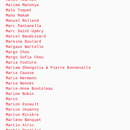
Malima Matonya
Malo Toquet
Manu Makak
Manuel Rolland
Marc Pantanella
Marc Saint-Upéry
Marcel Baudissard
Mareine Doulard
Margaux Wartelle
Margo Chou
Margo Sofia Chou
Maria Couture
Mariam Shengelia & Pierre Bonnevalle
Marie Causse
Marie Hermann
Marie Nennès
Marie-Anne Boutoleau
Marine Bobin
Mario
Marion Esnault
Marius Jouanny
Marius Rivière
Marlène Benquet
Martin Alric