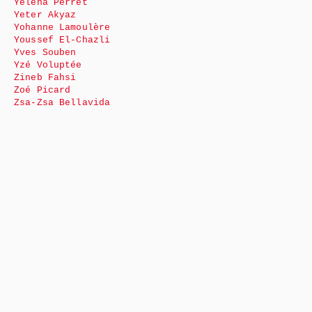
Yéléna Perret
Yeter Akyaz
Yohanne Lamoulère
Youssef El-Chazli
Yves Souben
Yzé Voluptée
Zineb Fahsi
Zoé Picard
Zsa-Zsa Bellavida