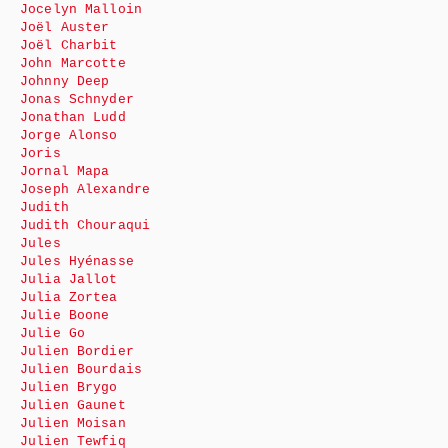
Jocelyn Malloin
Joël Auster
Joël Charbit
John Marcotte
Johnny Deep
Jonas Schnyder
Jonathan Ludd
Jorge Alonso
Joris
Jornal Mapa
Joseph Alexandre
Judith
Judith Chouraqui
Jules
Jules Hyénasse
Julia Jallot
Julia Zortea
Julie Boone
Julie Go
Julien Bordier
Julien Bourdais
Julien Brygo
Julien Gaunet
Julien Moisan
Julien Tewfiq