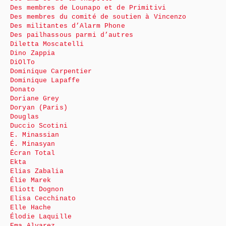
Des membres de Lounapo et de Primitivi
Des membres du comité de soutien à Vincenzo
Des militantes d’Alarm Phone
Des pailhassous parmi d’autres
Diletta Moscatelli
Dino Zappia
DiOlTo
Dominique Carpentier
Dominique Lapaffe
Donato
Doriane Grey
Doryan (Paris)
Douglas
Duccio Scotini
E. Minassian
É. Minasyan
Écran Total
Ekta
Elias Zabalia
Élie Marek
Eliott Dognon
Elisa Cecchinato
Elle Hache
Élodie Laquille
Ema Alvarez