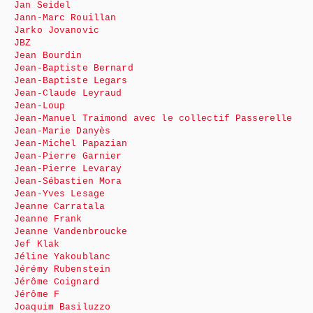
Jan Seidel
Jann-Marc Rouillan
Jarko Jovanovic
JBZ
Jean Bourdin
Jean-Baptiste Bernard
Jean-Baptiste Legars
Jean-Claude Leyraud
Jean-Loup
Jean-Manuel Traimond avec le collectif Passerelle
Jean-Marie Danyès
Jean-Michel Papazian
Jean-Pierre Garnier
Jean-Pierre Levaray
Jean-Sébastien Mora
Jean-Yves Lesage
Jeanne Carratala
Jeanne Frank
Jeanne Vandenbroucke
Jef Klak
Jéline Yakoublanc
Jérémy Rubenstein
Jérôme Coignard
Jérôme F
Joaquim Basiluzzo