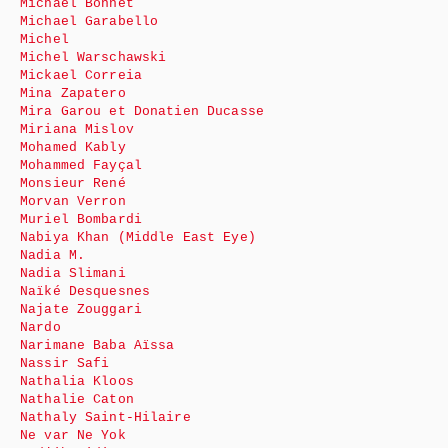
Michaël Bonnet
Michael Garabello
Michel
Michel Warschawski
Mickael Correia
Mina Zapatero
Mira Garou et Donatien Ducasse
Miriana Mislov
Mohamed Kably
Mohammed Fayçal
Monsieur René
Morvan Verron
Muriel Bombardi
Nabiya Khan (Middle East Eye)
Nadia M.
Nadia Slimani
Naïké Desquesnes
Najate Zouggari
Nardo
Narimane Baba Aïssa
Nassir Safi
Nathalia Kloos
Nathalie Caton
Nathaly Saint-Hilaire
Ne var Ne Yok