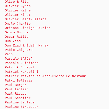
Olive & Rita
Olivier Cyran
Olivier Katre
Olivier Minot
Olivier Saint-Hilaire
Oncle Charlie
Orianne Hidalgo-Laurier
Ororo Munroe
Oscar Ratito
Oum Ziad
Oum Ziad & Édith Marek
Pablo Chignard
Paco
Pascale (Alès)
Pascale Guirimand
Patrick Cockpit
Patrick Marcolini
Patrick Watkins et Jean-Pierre Le Nestour
Patxi Beltzaiz
Paul Berger
Paul Leclair
Paul Ricaud
Paul Scheffer
Pauline Laplace
Pauline Stroesser