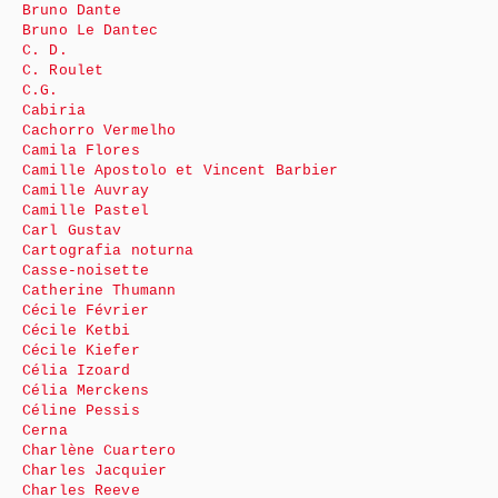
Bruno Dante
Bruno Le Dantec
C. D.
C. Roulet
C.G.
Cabiria
Cachorro Vermelho
Camila Flores
Camille Apostolo et Vincent Barbier
Camille Auvray
Camille Pastel
Carl Gustav
Cartografia noturna
Casse-noisette
Catherine Thumann
Cécile Février
Cécile Ketbi
Cécile Kiefer
Célia Izoard
Célia Merckens
Céline Pessis
Cerna
Charlène Cuartero
Charles Jacquier
Charles Reeve