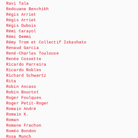
Ravi Tala
Redouane Benchikh
Régis Arriet
Régis Arriet
Régis Dubois
Rémi Carayol
Rémi Demmi
Rémy Trom et Collectif Iskashato
Renaud Garcia
René-Charles Toulouse
Renée Cossette
Ricardo Parreira
Ricardo Robles
Richard Schwartz
Rita
Robin Ascaso
Robin Bouctot
Roger Foulques
Roger Petit-Roger
Romain André
Romain K.
Roman
Romane Frachon
Roméo Bondon
Rosa Munch