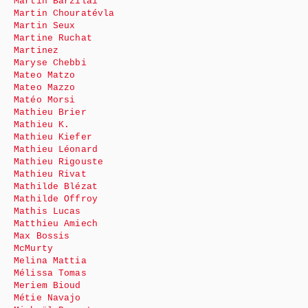
Martin Barzilai
Martin Chouratévla
Martin Seux
Martine Ruchat
Martinez
Maryse Chebbi
Mateo Matzo
Mateo Mazzo
Matéo Morsi
Mathieu Brier
Mathieu K.
Mathieu Kiefer
Mathieu Léonard
Mathieu Rigouste
Mathieu Rivat
Mathilde Blézat
Mathilde Offroy
Mathis Lucas
Matthieu Amiech
Max Bossis
McMurty
Melina Mattia
Mélissa Tomas
Meriem Bioud
Métie Navajo