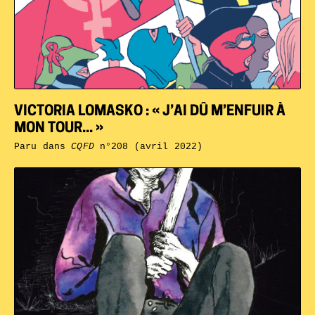
VICTORIA LOMASKO : « J’AI DÛ M’ENFUIR À
MON TOUR... »
Paru dans
CQFD
n°208 (avril 2022)