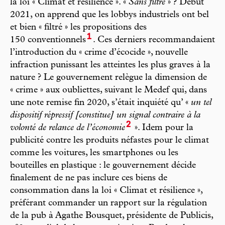
la loi « Climat et résilience ». «
Sans filtre
» ? Début
2021, on apprend que les lobbys industriels ont bel
et bien « filtré » les propositions des
1
150 conventionnels
. Ces derniers recommandaient
l’introduction du « crime d’écocide », nouvelle
infraction punissant les atteintes les plus graves à la
nature ? Le gouvernement relègue la dimension de
« crime » aux oubliettes, suivant le Medef qui, dans
une note remise fin 2020, s’était inquiété qu’ «
un tel
dispositif répressif [constitue] un signal contraire à la
2
volonté de relance de l’économie
». Idem pour la
publicité contre les produits néfastes pour le climat
comme les voitures, les smartphones ou les
bouteilles en plastique : le gouvernement décide
finalement de ne pas inclure ces biens de
consommation dans la loi « Climat et résilience »,
préférant commander un rapport sur la régulation
de la pub à Agathe Bousquet, présidente de Publicis,