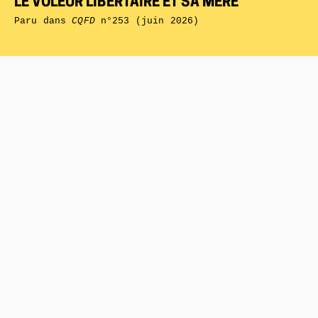
LE VOLEUR LIBERTAIRE ET SA MÈRE
Paru dans
CQFD
n°253 (juin 2026)