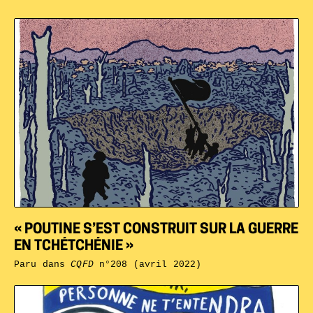
« POUTINE S’EST CONSTRUIT SUR LA GUERRE
EN TCHÉTCHÉNIE »
Paru dans
CQFD
n°208 (avril 2022)