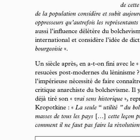
de cett
de la population considère et subit aujou
oppresseurs qu’autrefois les représentant
aussi l’influence délétère du bolchevi
international et considère l’idée de d
bourgeoisie
».
Un siècle après, en a-t-on fini avec le 
resucées post‑modernes du léninisme ?
l’impérieuse nécessité de faire connaîtr
critique anarchiste du bolchevisme. Il y
déjà tiré son «
vrai sens historique
», rep
Kropotkine : «
La seule “ utilité ” du b
masses de tous les pays
[…]
cette leçon p
comment il ne faut pas faire la révolution