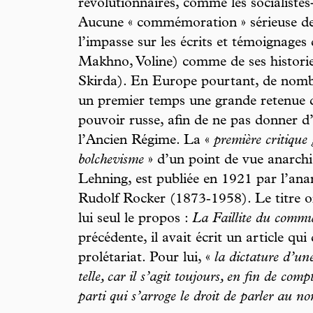
révolutionnaires, comme les socialistes
Aucune « commémoration » sérieuse de
l’impasse sur les écrits et témoignages
Makhno, Voline) comme de ses historie
Skirda). En Europe pourtant, de nomb
un premier temps une grande retenue d
pouvoir russe, afin de ne pas donner 
l’Ancien Régime. La «
première critique 
bolchevisme
» d’un point de vue anarchis
Lehning, est publiée en 1921 par l’ana
Rudolf Rocker (1873‑1958). Le titre o
lui seul le propos :
La Faillite du commu
précédente, il avait écrit un article qui
prolétariat. Pour lui, «
la dictature d’un
telle, car il s’agit toujours, en fin de com
parti qui s’arroge le droit de parler au n