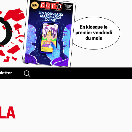
En kiosque le
premier vendredi
du mois
letter
LA