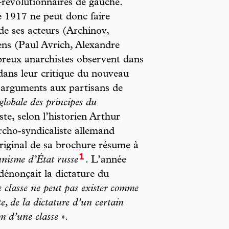
-révolutionnaires de gauche.
 1917 ne peut donc faire
 de ses acteurs (Archinov,
ns (Paul Avrich, Alexandre
reux anarchistes observent dans
ans leur critique du nouveau
d’arguments aux partisans de
globale des principes du
te, selon l’historien Arthur
rcho‑syndicaliste allemand
riginal de sa brochure résume à
1
nisme d’État russe
. L’année
 dénonçait la dictature du
e classe ne peut pas exister comme
pte, de la dictature d’un certain
om d’une classe
».