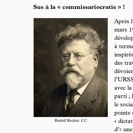
Sus à la « commissariocratie » !
Après l
mars 1
dévelo
à terme
inspiré
des tra
dévoie
l’URSS 
avec la
parti ;
le soci
pointe 
« dicta
Rudolf Rocker. CC
d’« une