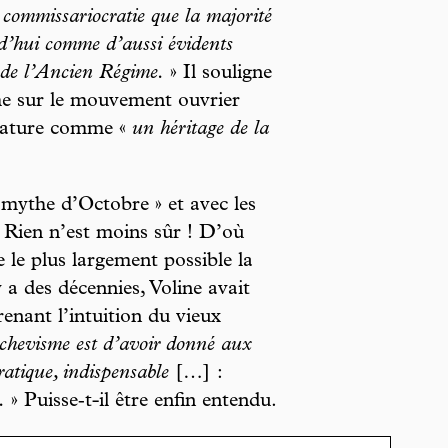
e commissariocratie que la majorité
rd’hui comme d’aussi évidents
s de l’Ancien Régime.
» Il souligne
sme sur le mouvement ouvrier
ictature comme «
un héritage de la
« mythe d’Octobre » et avec les
 Rien n’est moins sûr ! D’où
e le plus largement possible la
 a des décennies, Voline avait
renant l’intuition du vieux
olchevisme est d’avoir donné aux
ratique, indispensable
[…] :
.
» Puisse‑t-il être enfin entendu.