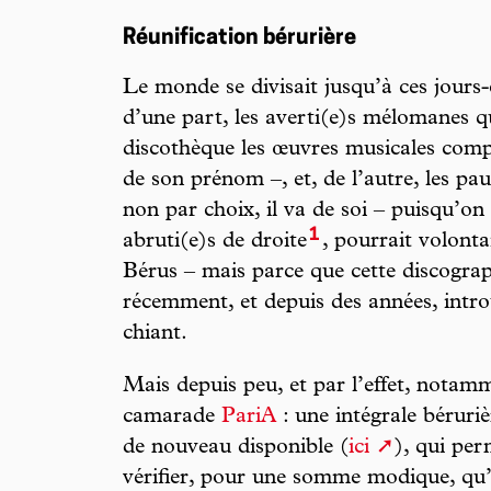
Réunification bérurière
Le monde se divisait jusqu’à ces jours
d’une part, les averti(e)s mélomanes q
discothèque les œuvres musicales comp
de son prénom –, et, de l’autre, les pau
non par choix, il va de soi – puisqu’on 
1
abruti(e)s de droite
, pourrait volonta
Bérus – mais parce que cette discograp
récemment, et depuis des années, introu
chiant.
Mais depuis peu, et par l’effet, notamm
camarade
PariA
: une intégrale béruri
de nouveau disponible (
ici
), qui per
vérifier, pour une somme modique, qu’