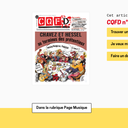
Cet artic
CQFD
n°
Trouver un
Je veux m
Faire un d
Dans la rubrique Page Musique