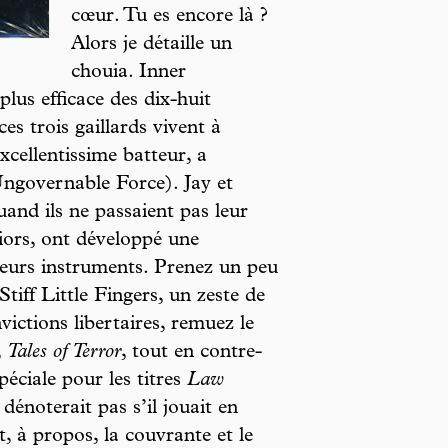
cœur. Tu es encore là ?
Alors je détaille un
chouia. Inner
plus efficace des dix-huit
s trois gaillards vivent à
xcellentissime batteur, a
Ungovernable Force). Jay et
uand ils ne passaient pas leur
iors, ont développé une
 leurs instruments. Prenez un peu
iff Little Fingers, un zeste de
victions libertaires, remuez le
,
Tales of Terror
, tout en contre-
éciale pour les titres
Law
dénoterait pas s’il jouait en
 à propos, la couvrante et le