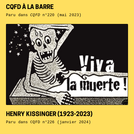
CQFD À LA BARRE
Paru dans
CQFD
n°220 (mai 2023)
HENRY KISSINGER (1923-2023)
Paru dans
CQFD n°226 (janvier 2024)