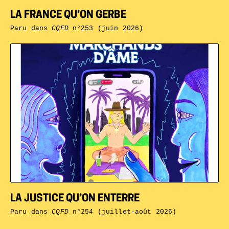
LA FRANCE QU’ON GERBE
Paru dans
CQFD
n°253 (juin 2026)
LA JUSTICE QU’ON ENTERRE
Paru dans
CQFD
n°254 (juillet-août 2026)