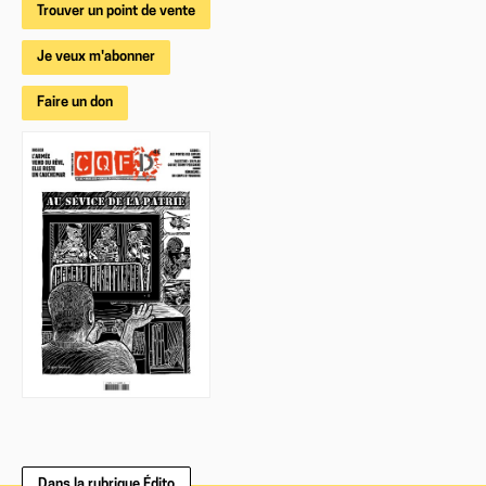
Trouver un point de vente
Je veux m'abonner
Faire un don
Dans la rubrique Édito