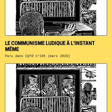
LE COMMUNISME LUDIQUE À L’INSTANT
MÊME
Paru dans
CQFD
n°185 (mars 2020)