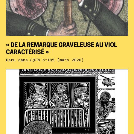
« DE LA REMARQUE GRAVELEUSE AU VIOL
CARACTÉRISÉ »
Paru dans
CQFD
n°185 (mars 2020)