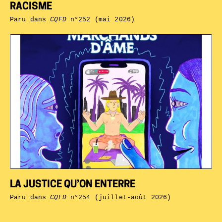
RACISME
Paru dans
CQFD
n°252 (mai 2026)
LA JUSTICE QU’ON ENTERRE
Paru dans
CQFD
n°254 (juillet-août 2026)