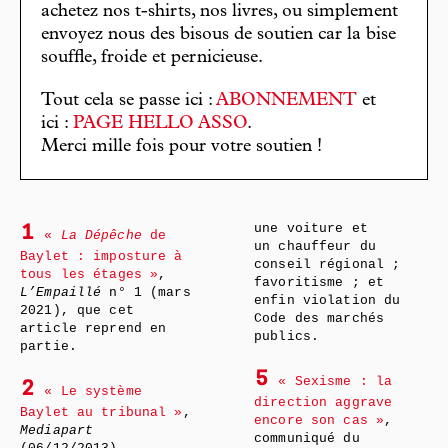
achetez nos t-shirts, nos livres, ou simplement
envoyez nous des bisous de soutien car la bise
souffle, froide et pernicieuse.
Tout cela se passe ici :
ABONNEMENT
et
ici :
PAGE HELLO ASSO
.
Merci mille fois pour votre soutien !
une voiture et
1
«
La Dépêche
de
un chauffeur du
Baylet : imposture à
conseil régional ;
tous les étages »
,
favoritisme ; et
L’Empaillé
n° 1 (mars
enfin violation du
2021), que cet
Code des marchés
article reprend en
publics.
partie.
5
« Sexisme : la
2
« Le système
direction aggrave
Baylet au tribunal »
,
encore son cas »
,
Mediapart
communiqué du