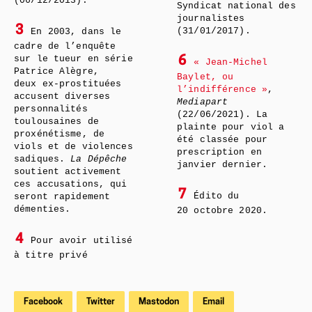
(06/12/2013).
Syndicat national des
journalistes
3
(31/01/2017).
En 2003, dans le
cadre de l’enquête
sur le tueur en série
6
« Jean-Michel
Patrice Alègre,
Baylet, ou
deux ex-prostituées
l’indifférence »
,
accusent diverses
Mediapart
personnalités
(22/06/2021). La
toulousaines de
plainte pour viol a
proxénétisme, de
été classée pour
viols et de violences
prescription en
sadiques.
La Dépêche
janvier dernier.
soutient activement
ces accusations, qui
7
Édito du
seront rapidement
démenties.
20 octobre 2020.
4
Pour avoir utilisé
à titre privé
Facebook
Twitter
Mastodon
Email