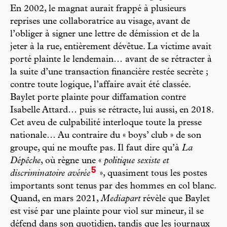
En 2002, le magnat aurait frappé à plusieurs
reprises une collaboratrice au visage, avant de
l’obliger à signer une lettre de démission et de la
jeter à la rue, entièrement dévêtue. La victime avait
porté plainte le lendemain… avant de se rétracter à
la suite d’une transaction financière restée secrète ;
contre toute logique, l’affaire avait été classée.
Baylet porte plainte pour diffamation contre
Isabelle Attard… puis se rétracte, lui aussi, en 2018.
Cet aveu de culpabilité interloque toute la presse
nationale… Au contraire du « boys’ club » de son
groupe, qui ne moufte pas. Il faut dire qu’à
La
Dépêche
, où règne une «
politique sexiste et
5
discriminatoire avérée
», quasiment tous les postes
importants sont tenus par des hommes en col blanc.
Quand, en mars 2021,
Mediapart
révèle que Baylet
est visé par une plainte pour viol sur mineur, il se
défend dans son quotidien, tandis que les journaux