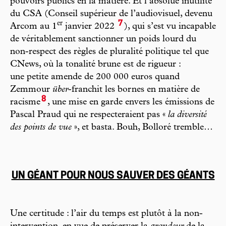
pouvoirs publics en la matière. Et l’absolue inutilité
du CSA (Conseil supérieur de l’audiovisuel, devenu
7
e
r
Arcom au 1
janvier 2022
), qui s’est vu incapable
de véritablement sanctionner un poids lourd du
non-respect des règles de pluralité politique tel que
CNews, où la tonalité brune est de rigueur :
une petite amende de 200 000 euros quand
Zemmour
über
-franchit les bornes en matière de
8
racisme
, une mise en garde envers les émissions de
Pascal Praud qui ne respecteraient pas «
la diversité
des points de vue
», et basta. Bouh, Bolloré tremble…
UN GÉANT POUR NOUS SAUVER DES GÉANTS
Une certitude : l’air du temps est plutôt à la non-