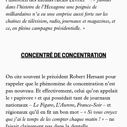
l’historien des médias Alexis Lévrier
: »
Jamais
dans l’histoire de l’Hexagone une poignée de
milliardaires n’a eu une emprise aussi forte sur les
chaînes de télévision, radio, journaux et magazines, et
ce, en pleine campagne présidentielle. »
CONCENTRÉ DE CONCENTRATION
On cite souvent le précédent Robert Hersant pour
rappeler que le phénomène de concentration n’est
pas nouveau. Et effectivement, celui qu’on appelait
le « papivore » et qui possédait tant de journaux
nationaux –
Le Figaro
,
L’Aurore
,
France-Soir
– et
régionaux qu’il en fit un bon mot – «
Si vous croyez
que j’ai le temps de les compter chaque matin ! »
– ne
faisait clairement pas dans la dentelle.