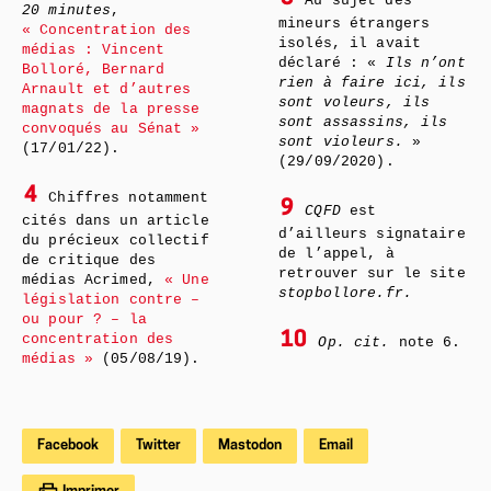
Au sujet des
20 minutes
,
mineurs étrangers
« Concentration des
isolés, il avait
médias : Vincent
déclaré : «
Ils n’ont
Bolloré, Bernard
rien à faire ici, ils
Arnault et d’autres
sont voleurs, ils
magnats de la presse
sont assassins, ils
convoqués au Sénat »
sont violeurs.
»
(17/01/22).
(29/09/2020).
4
Chiffres notamment
9
CQFD
est
cités dans un article
d’ailleurs signataire
du précieux collectif
de l’appel, à
de critique des
retrouver sur le site
médias Acrimed,
« Une
stopbollore.fr.
législation contre –
ou pour ? – la
10
concentration des
Op. cit.
note 6.
médias »
(05/08/19).
Facebook
Twitter
Mastodon
Email