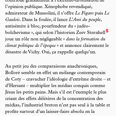
contribue grandement à l’extrême-droitisation de
l’opinion publique. Xénophobe revendiqué,
admirateur de Mussolini, il s’offre
Le Figaro
puis
Le
Gaulois
. Dans la foulée, il lance
L’Ami du peuple
,
antisémite à bloc, pourfendeur du « judéo-
5
bolchevisme », qui selon l’historien Zeev Sternhell
joue un rôle non négligeable «
dans la formation du
climat politique de l’époque
» et annonce clairement le
désastre de Vichy. Oui, ça rappelle quelqu’un.
Au petit jeu des comparaisons anachroniques,
Bolloré semble en effet un mélange contemporain
de Coty – cravacher l’idéologie d’extrême droite – et
d’Hersant – multiplier les médias conquis comme
Jésus les petits pains. Mais s’il est l’exemple le plus
criant des effets délétères de la concentration des
médias, l’industriel breton n’est pas seul à la table et
profite surtout d’un laisser-faire absolu en la