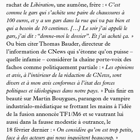
rachat de
Libération
, une aumône, frère : «
C’est
comme le gars qui s’achète une paire de chaussures à
100 euros, et y a un gars dans la rue qui va pas bien et
qui a besoin de 10 centimes. […] Le soir j’ai appelé le
gars, j’ai dit : “donne-moi le dossier”. Et j’ai acheté ça. »
Ou bien citer Thomas Bauder, directeur de
l’information de CNews qui s’étonne qu’on puisse –
quelle infamie – considérer la chaîne porte-voix des
fachos comme politiquement partiale : «
Les opinions
et avis, à l’intérieur de la rédaction de CNews, sont
divers et à mon avis conformes à l’état des forces
politiques et idéologiques dans notre pays.
» Puis finir en
beauté sur Martin Bouygues, parangon de vampire
industrialo-médiatique se frottant les mains à l’idée
de la fusion annoncée TF1/M6 et se vautrant lui
aussi dans la fausse modestie à outrance, le
18 février dernier : «
On considère qu’on est trop petits,
face à des acteurs qui nous inquiètent beaucoup.
»