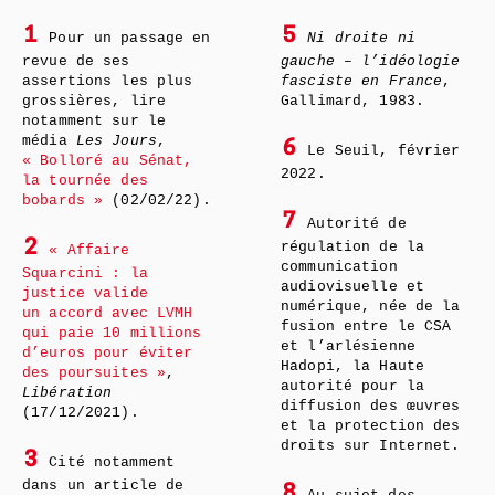
1
5
Pour un passage en
Ni droite ni
revue de ses
gauche – l’idéologie
assertions les plus
fasciste en France
,
grossières, lire
Gallimard, 1983.
notamment sur le
média
Les Jours
,
6
Le Seuil, février
« Bolloré au Sénat,
2022.
la tournée des
bobards »
(02/02/22).
7
Autorité de
2
régulation de la
« Affaire
communication
Squarcini : la
audiovisuelle et
justice valide
numérique, née de la
un accord avec LVMH
fusion entre le CSA
qui paie 10 millions
et l’arlésienne
d’euros pour éviter
Hadopi, la Haute
des poursuites »
,
autorité pour la
Libération
diffusion des œuvres
(17/12/2021).
et la protection des
droits sur Internet.
3
Cité notamment
dans un article de
8