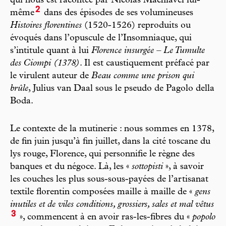
qui nous est racontée par Nicolas Machiavel lui-
2
même
dans des épisodes de ses volumineuses
Histoires florentines
(1520-1526) reproduits ou
évoqués dans l’opuscule de l’Insomniaque, qui
s’intitule quant à lui
Florence insurgée – Le Tumulte
des Ciompi (1378)
. Il est caustiquement préfacé par
le virulent auteur de
Beau comme une prison qui
brûle
, Julius van Daal sous le pseudo de Pagolo della
Boda.
Le contexte de la mutinerie : nous sommes en 1378,
de fin juin jusqu’à fin juillet, dans la cité toscane du
lys rouge, Florence, qui personnifie le règne des
banques et du négoce. Là, les «
sottopisti
», à savoir
les couches les plus sous-sous-payées de l’artisanat
textile florentin composées maille à maille de «
gens
inutiles et de viles conditions, grossiers, sales et mal vêtus
3
», commencent à en avoir ras-les-fibres du «
popolo