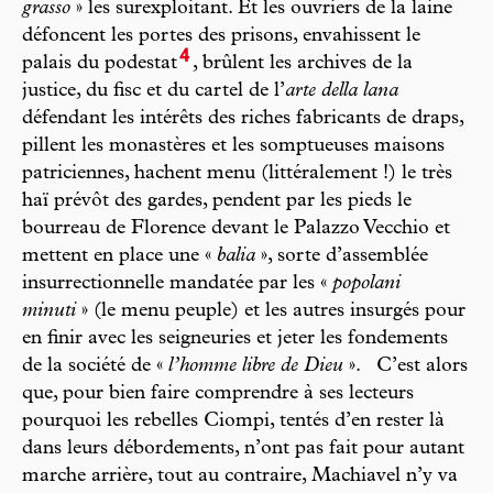
grasso
» les surexploitant. Et les ouvriers de la laine
défoncent les portes des prisons, envahissent le
4
palais du podestat
, brûlent les archives de la
justice, du fisc et du cartel de l’
arte della lana
défendant les intérêts des riches fabricants de draps,
pillent les monastères et les somptueuses maisons
patriciennes, hachent menu (littéralement !) le très
haï prévôt des gardes, pendent par les pieds le
bourreau de Florence devant le Palazzo Vecchio et
mettent en place une «
balia
», sorte d’assemblée
insurrectionnelle mandatée par les «
popolani
minuti
» (le menu peuple) et les autres insurgés pour
en finir avec les seigneuries et jeter les fondements
de la société de «
l’homme libre de Dieu
». C’est alors
que, pour bien faire comprendre à ses lecteurs
pourquoi les rebelles Ciompi, tentés d’en rester là
dans leurs débordements, n’ont pas fait pour autant
marche arrière, tout au contraire, Machiavel n’y va