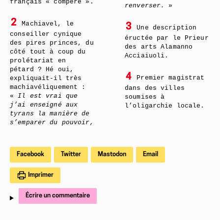
français « compère ».
renverser.
»
2
Machiavel, le
3
Une description
conseiller cynique
éructée par le Prieur
des pires princes, du
des arts Alamanno
côté tout à coup du
Acciaiuoli.
prolétariat en
pétard ? Hé oui,
4
Premier magistrat
expliquait-il très
machiavéliquement :
dans des villes
«
Il est vrai que
soumises à
j’ai enseigné aux
l’oligarchie locale.
tyrans la manière de
s’emparer du pouvoir,
Facebook
Twitter
Mastodon
Email
Imprimer
Écrire un commentaire