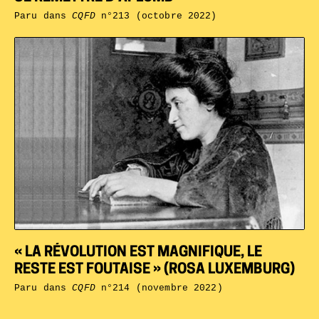
Paru dans
CQFD
n°213 (octobre 2022)
« LA RÉVOLUTION EST MAGNIFIQUE, LE
RESTE EST FOUTAISE » (ROSA LUXEMBURG)
Paru dans
CQFD
n°214 (novembre 2022)