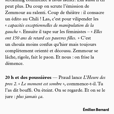
streaming commence à nous lâcher. Lui aussi n’en
peut plus. Du coup on scrute l’émission de
Zemmour au ralenti. Coup de théâtre : il consacre
un édito au Chili ! Las, c’est pour vilipender les
«
capacités exceptionnelles de manipulation de la
gauche
». Ensuite il tape sur les féministes – «
Elles
ont 150 ans de retard ces pauvres filles.
» C’est
un chouïa moins confus qu’hier mais toujours
complètement orienté et décousu. Zemmour se
lâche, rigole, fait le paon. Et nous : on frise la
démence.
20 h et des poussières
— Praud lance
L’Heure des
pros 2
. «
Le moment est sombre
», commence-t-il. Tu
l’as dit bouffi. On éteint. On se regarde. Et on se le
jure :
plus jamais ça
.
Émilien Bernard