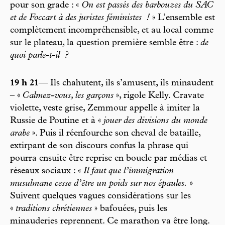
pour son grade : «
On est passés des barbouzes du SAC
et de Foccart à des juristes féministes
!
» L’ensemble est
complètement incompréhensible, et au local comme
sur le plateau, la question première semble être :
de
quoi parle-t-il
?
19 h 21
— Ils chahutent, ils s’amusent, ils minaudent
– «
Calmez-vous, les garçons
», rigole Kelly. Cravate
violette, veste grise, Zemmour appelle à imiter la
Russie de Poutine et à «
jouer des divisions du monde
arabe
». Puis il réenfourche son cheval de bataille,
extirpant de son discours confus la phrase qui
pourra ensuite être reprise en boucle par médias et
réseaux sociaux : «
Il faut que l’immigration
musulmane cesse d’être un poids sur nos épaules.
»
Suivent quelques vagues considérations sur les
«
traditions chrétiennes
» bafouées, puis les
minauderies reprennent. Ce marathon va être long.