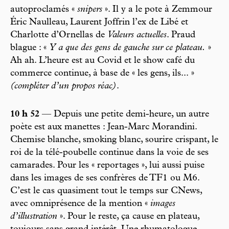
autoproclamés «
snipers
». Il y a le pote à Zemmour
Éric Naulleau, Laurent Joffrin l’ex de Libé et
Charlotte d’Ornellas de
Valeurs actuelles
. Praud
blague : «
Y a que des gens de gauche sur ce plateau.
»
Ah ah. L’heure est au Covid et le show café du
commerce continue, à base de « les gens, ils... »
(compléter d’un propos réac)
.
10 h 52
— Depuis une petite demi-heure, un autre
poète est aux manettes : Jean-Marc Morandini.
Chemise blanche, smoking blanc, sourire crispant, le
roi de la télé-poubelle continue dans la voie de ses
camarades. Pour les « reportages », lui aussi puise
dans les images de ses confrères de TF1 ou M6.
C’est le cas quasiment tout le temps sur CNews,
avec omniprésence de la mention «
images
d’illustration
». Pour le reste, ça cause en plateau,