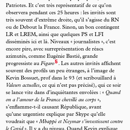
Patriotes. Et c’est très représentatif de ce qu’on
observera pendant ces 25 heures : les invités sont
très souvent d’extrême droite, qu’il s’agisse du RN
ou de Debout la France. Sinon, un bon contingent
LR et LREM, ainsi que quelques PS et LFI
disséminés ici et là. Niveaux « journalistes », c’est
encore pire, avec surreprésentation de réacs
azimutés, comme Eugénie Bastié, grande
5
progressiste au
Figaro
. Les autres invités affichent
souvent des profils un peu étranges, à l’image de
Kevin Bossuet, prof dans le 93 (et scribouillard à
Valeurs actuelles
, ce qui n’est pas précisé), qui ce soir
se lance vite dans d’inquiétantes envolées : «
Quand
on a l’amour de la France chevillé au corps
»,
s’enflamme-t-il causant République, avant
qu’une urgentiste explique par Skype qu’elle
voudrait que «
Mbappé et Neymar s’investissent contre
le Covid
». Il y a du niveau. Quand Kevin explique