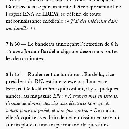
7 h 12
— Ancien conseiller de Macron, Gaspard
Gantzer, accusé par un invité d’être représentatif de
l’es prit ENA de LREM, se défend de toute
méconnaissance médicale : «
J’ai des médecins dans
ma famille
!
»
7 h 30
— Le bandeau annonçant l’entretien de 8 h
15 avec Jordan Bardella clignote désormais toutes
les deux minutes.
8 h 15
— Roulement de tambour : Bardella, vice-
président du RN, est interviewé par Laurence
Ferrari. Celle-là même qui confiait, il y a quelques
années, au magazine
Elle
: «
À travers mes émissions,
j’essaie de donner des clés aux électeurs pour qu’ils
votent pour un projet, et non pas contre.
» Ce matin,
elle s’acquitte avec brio de cette mission en servant
sur un plateau une soupe maison de questions