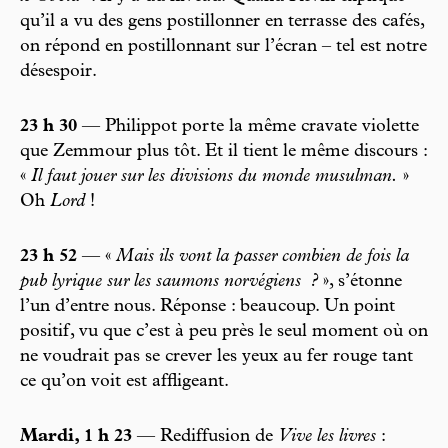
qu’il a vu des gens postillonner en terrasse des cafés,
on répond en postillonnant sur l’écran – tel est notre
désespoir.
23 h 30
— Philippot porte la même cravate violette
que Zemmour plus tôt. Et il tient le même discours :
«
Il faut jouer sur les divisions du monde musulman.
»
Oh
Lord
!
23 h 52
— «
Mais ils vont la passer combien de fois la
pub lyrique sur les saumons norvégiens
?
», s’étonne
l’un d’entre nous. Réponse : beau coup. Un point
positif, vu que c’est à peu près le seul moment où on
ne voudrait pas se crever les yeux au fer rouge tant
ce qu’on voit est affligeant.
Mardi, 1 h 23
— Rediffusion de
Vive les livres
: