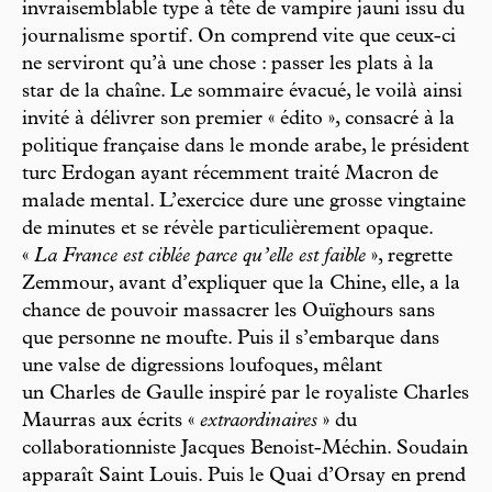
invraisemblable type à tête de vampire jauni issu du
journalisme sportif. On comprend vite que ceux-ci
ne serviront qu’à une chose : passer les plats à la
star de la chaîne. Le sommaire évacué, le voilà ainsi
invité à délivrer son premier « édito », consacré à la
politique française dans le monde arabe, le président
turc Erdogan ayant récemment traité Macron de
malade mental. L’exercice dure une grosse vingtaine
de minutes et se révèle particulièrement opaque.
«
La France est ciblée parce qu’elle est faible
», regrette
Zemmour, avant d’expliquer que la Chine, elle, a la
chance de pouvoir massacrer les Ouïghours sans
que personne ne moufte. Puis il s’embarque dans
une valse de digressions loufoques, mêlant
un Charles de Gaulle inspiré par le royaliste Charles
Maurras aux écrits «
extraordinaires
» du
collaborationniste Jacques Benoist-Méchin. Soudain
apparaît Saint Louis. Puis le Quai d’Orsay en prend