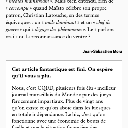
«
médias mainstream
». Mais bien entendu, rien de
«
corrompu
» quand Maïsto célèbre son propre
patron, Christian Latouche, en des termes
équivoques : un «
mâle dominant
» et un «
chef de
guerre
» qui «
dégage des phéromones
». Le « parlons
vrai » ou la reconnaissance du ventre ?
Jean-Sébastien Mora
Cet article fantastique est fini. On espère
qu’il vous a plu.
Nous, c’est CQFD, plusieurs fois élu « meilleur
journal marseillais du Monde » par des jurys
férocement impartiaux. Plus de vingt ans
qu’on existe et qu’on aboie dans les kiosques
en totale indépendance. Le hic, c’est qu’on
fonctionne avec une économie de bouts de
ficelle et que la situation financière des