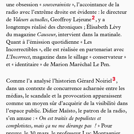
une obsession «
souverainiste
», l’accointance de la
radio avec l’extrême droite est évidente : le directeur
2
de
Valeurs actuelles
, Geoffroy Lejeune
, y a
longtemps réalisé des chroniques ; Élisabeth Lévy
du magazine
Causeur
, intervient dans la matinale.
Quant à l’émission quotidienne « Les
Incorrectibles », elle est réalisée en partenariat avec
L’Incorrect
, magazine dans le sillage « conservateur »
et « identitaire » de Marion Maréchal Le Pen.
3
Comme l’a analysé l’historien Gérard Noiriel
,
dans un contexte de concurrence acharnée entre les
médias, le scandale et la provocation apparaissent
comme un moyen sûr d’acquérir de la visibilité dans
l’espace public. Didier Maïsto, le patron de la radio,
s’en amuse : «
On est traités de populistes et
complotistes, mais ça ne me dérange pas
!
» Pour
preuve, le 30 mars, le professeur Luc Montagnier