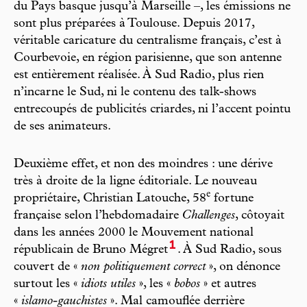
du Pays basque jusqu’à Marseille –, les émissions ne
sont plus préparées à Toulouse. Depuis 2017,
véritable caricature du centralisme français, c’est à
Courbevoie, en région parisienne, que son antenne
est entièrement réalisée. À Sud Radio, plus rien
n’incarne le Sud, ni le contenu des talk-shows
entrecoupés de publicités criardes, ni l’accent pointu
de ses animateurs.
Deuxième effet, et non des moindres : une dérive
très à droite de la ligne éditoriale. Le nouveau
e
propriétaire, Christian Latouche, 58
fortune
française selon l’hebdomadaire
Challenges
, côtoyait
dans les années 2000 le Mouvement national
1
républicain de Bruno Mégret
. À Sud Radio, sous
couvert de «
non politiquement correct
», on dénonce
surtout les «
idiots utiles
», les «
bobos
» et autres
«
islamo-gauchistes
». Mal camouflée derrière