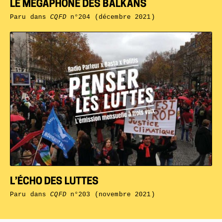
LE MÉGAPHONE DES BALKANS
Paru dans
CQFD
n°204 (décembre 2021)
L’ÉCHO DES LUTTES
Paru dans
CQFD
n°203 (novembre 2021)