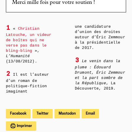
Merci mille fois pour votre soutien !
une candidature
1
«
Christian
d’union des droites
Latouche, un videur
autour d’Éric Zemmour
de boîtes qui ne
à la présidentielle
verse pas dans le
de 2017.
bling-bling
»,
L’Humanité
3
Le venin dans la
(13/08/2012).
plume : Édouard
Drumont, Éric Zemmour
2
Il est l’auteur
et la part sombre de
d’un roman de
la République
, La
politique-fic tion
Découverte, 2019.
imaginant
Facebook
Twitter
Mastodon
Email
Imprimer