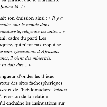
r sa phrase, que le journaliste
Quittez-là
!
»
ait son émission ainsi : »
Il y a
asculer tout le monde dans
autariste, religieuse ou autre...
»
eni, cadre du parti Les
uiez, qui n’eut pas trop à se
sieurs générations d’Africains
ncs, il vient des minorités.
tu dois dire...
»
longueur d’ondes les thèses
ateur des sites fachosphériques
vox
et de l’hebdomadaire
Valeurs
’inversion de la relation
l enchaîne les insinuations sur