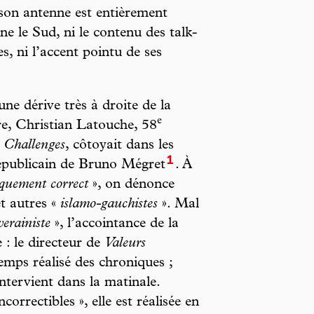
 son antenne est entièrement
ne le Sud, ni le contenu des talk-
s, ni l’accent pointu de ses
ne dérive très à droite de la
e
re, Christian Latouche, 58
e
Challenges
, côtoyait dans les
1
épublicain de Bruno Mégret
. À
iquement correct
», on dénonce
t autres «
islamo-gauchistes
». Mal
erainiste
», l’accointance de la
 : le directeur de
Valeurs
temps réalisé des chroniques ;
intervient dans la matinale.
orrectibles », elle est réalisée en