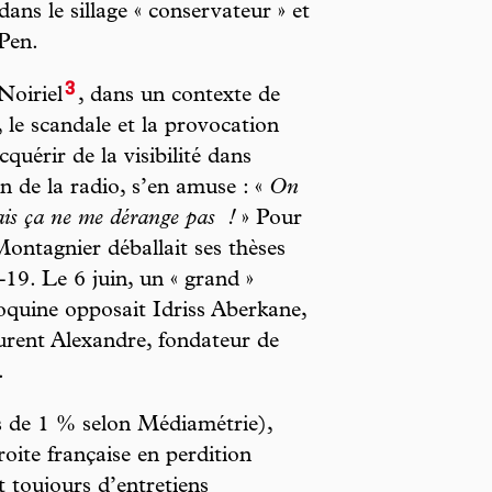
ans le sillage « conservateur » et
Pen.
3
Noiriel
, dans un contexte de
 le scandale et la provocation
érir de la visibilité dans
on de la radio, s’en amuse : «
On
 mais ça ne me dérange pas
!
» Pour
Montagnier déballait ses thèses
-19. Le 6 juin, un « grand »
roquine opposait Idriss Aberkane,
urent Alexandre, fondateur de
.
s de 1 % selon Médiamétrie),
roite française en perdition
t toujours d’entretiens