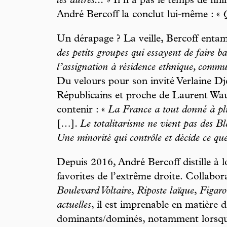
les autres...
» Il n’a pas le temps de fini
André Bercoff la conclut lui-même : «
Un dérapage ? La veille, Bercoff entam
des petits groupes qui essayent de faire b
l’assignation à résidence ethnique, commun
Du velours pour son invité Verlaine Dj
Républicains et proche de Laurent Wauq
contenir : «
La France a tout donné à plu
[…]
. Le totalitarisme ne vient pas des Bla
Une minorité qui contrôle et décide ce que 
Depuis 2016, André Bercoff distille à 
favorites de l’extrême droite. Collabor
Boulevard Voltaire
,
Riposte laïque
,
Figaro
actuelles
, il est imprenable en matière d
dominants/dominés, notamment lorsqu’i