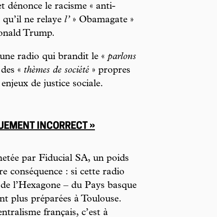
 dénonce le racisme « anti-
 qu’il ne relaye
l’
» Obamagate »
Donald Trump.
une radio qui brandit le «
parlons
 des «
thèmes de société
» propres
enjeux de justice sociale.
QUEMENT INCORRECT »
hetée par Fiducial SA, un poids
e conséquence : si cette radio
d de l’Hexagone – du Pays basque
ont plus préparées à Toulouse.
ntralisme français, c’est à