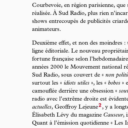
Courbevoie, en région parisienne, que
réalisée. À Sud Radio, plus rien n’incar
shows entrecoupés de publicités criarde
animateurs.
Deuxième effet, et non des moindres : u
ligne éditoriale. Le nouveau propriétai
fortune française selon l’hebdomadair
années 2000 le Mouvement national r
Sud Radio, sous couvert de «
non polit
surtout les «
idiots utiles
», les «
bobos
» e
camouflée derrière une obsession «
souv
radio avec l’extrême droite est évidente
2
actuelles
, Geoffroy Lejeune
, y a long
Élisabeth Lévy du magazine
Causeur
, 
Quant à l’émission quotidienne « Les Inc