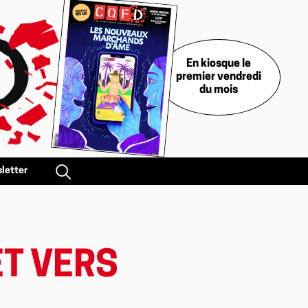
En kiosque le
premier vendredi
du mois
letter
ET VERS