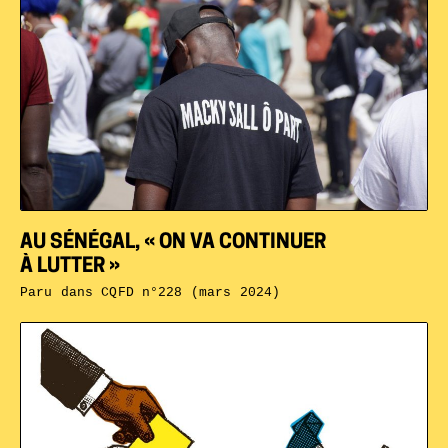
AU SÉNÉGAL, « ON VA CONTINUER
À LUTTER »
Paru dans
CQFD n°228 (mars 2024)