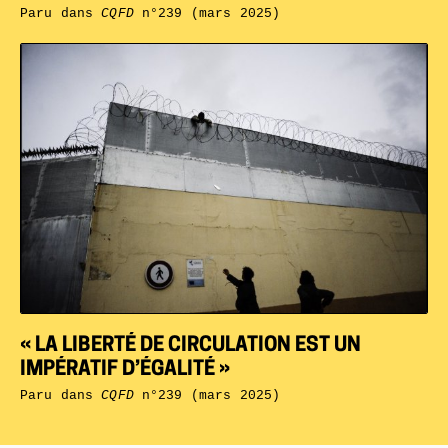
Paru dans
CQFD
n°239 (mars 2025)
« LA LIBERTÉ DE CIRCULATION EST UN
IMPÉRATIF D’ÉGALITÉ »
Paru dans
CQFD
n°239 (mars 2025)