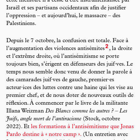
cette mémoire n’a cessé d’être instrumentalisée par
Israël et ses partisans occidentaux afin de justifier
l’oppression – et aujourd’hui, le massacre – des
Palestiniens.
Depuis le 7 octobre, la confusion est totale. Face à
2
l’augmentation des violences antisémites
, la droite
et l’extrême droite, où l’antisémitisme se porte
toujours bien, s’érigent en défenseurs des juif·ves. Le
temps nous semble donc venu de donner la parole à
des camarades juif·ves de gauche, premier·es
acteur·ices des luttes contre une haine qui les vise au
premier chef, et de nous doter de nouveaux outils de
réflexion. À commencer par le livre de la militante
Illana Weizman
Des Blancs comme les autres ? – Les
Juifs, angle mort de l’antiracisme
(Stock, octobre
2022). Et
les formations à l’antisémitisme que Jonas
Pardo destine à « notre camp ».
(Un entretien avec