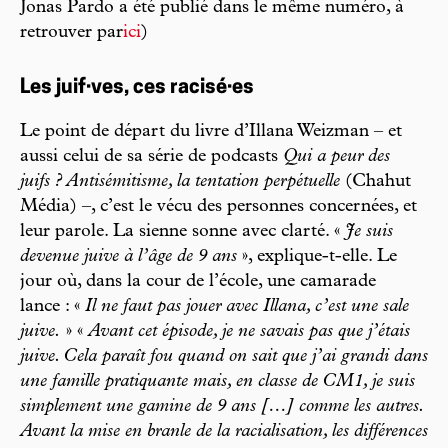
Jonas Pardo a été publié dans le même numéro, à
retrouver par
ici
)
Les juif·ves, ces racisé·es
Le point de départ du livre d’Illana Weizman – et
aussi celui de sa série de podcasts
Qui a peur des
juifs ? Antisémitisme, la tentation perpétuelle
(Chahut
Média) –, c’est le vécu des personnes concernées, et
leur parole. La sienne sonne avec clarté. «
Je suis
devenue juive à l’âge de 9 ans
», explique-t-elle. Le
jour où, dans la cour de l’école, une camarade
lance : «
Il ne faut pas jouer avec Illana, c’est une sale
juive.
» «
Avant cet épisode, je ne savais pas que j’étais
juive. Cela paraît fou quand on sait que j’ai grandi dans
une famille pratiquante mais, en classe de CM1, je suis
simplement une gamine de 9 ans […] comme les autres.
Avant la mise en branle de la racialisation, les différences