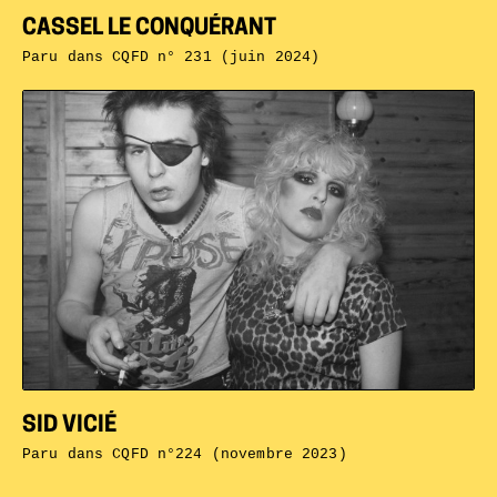
CASSEL LE CONQUÉRANT
Paru dans
CQFD n° 231 (juin 2024)
SID VICIÉ
Paru dans
CQFD n°224 (novembre 2023)