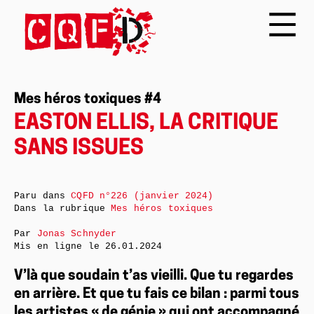
Mes héros toxiques #4
EASTON ELLIS, LA CRITIQUE
SANS ISSUES
Paru dans
CQFD n°226 (janvier 2024)
Dans la rubrique
Mes héros toxiques
Par
Jonas Schnyder
Mis en ligne le
26.01.2024
V’là que soudain t’as vieilli. Que tu regardes
en arrière. Et que tu fais ce bilan : parmi tous
les artistes « de génie » qui ont accompagné