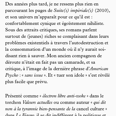
Des années plus tard, je ne ressens plus rien en
parcourant les pages de
Suite(s) impériale(s)
(2010),
et son univers m’apparaît pour ce qu’il est :
confortablement cynique et égoïstement nihiliste
.
Sous des attraits critiques, ses romans parlent
surtout de (jeunes) riches se complaisant dans leurs
problèmes existentiels à travers l’autodestruction et
la consommation d’un monde où il n’y aurait soi-
disant rien à sauver. Mon ancien compagnon de
déroute n’était en fait pas un camarade, et sa
critique, à l’image de la dernière phrase d’
American
Psycho
: «
sans issue
». Et « tuer son idole » s’est révélé
plus facile que prévu.
Présenté comme «
électron libre anti-woke
» dans le
torchon
Valeurs actuelles
ou comme auteur «
qui dit
non à la tyrannie bien-pensante de la
cancel culture »
dans
Le Figaro
, il se dit indifférent à la politique et