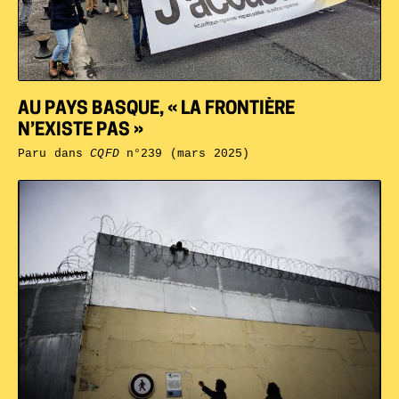
AU PAYS BASQUE, « LA FRONTIÈRE
N’EXISTE PAS »
Paru dans
CQFD
n°239 (mars 2025)