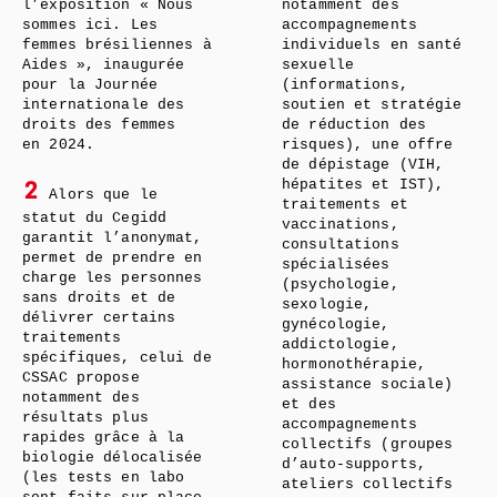
l’exposition « Nous
notamment des
sommes ici. Les
accompagnements
femmes brésiliennes à
individuels en santé
Aides », inaugurée
sexuelle
pour la Journée
(informations,
internationale des
soutien et stratégie
droits des femmes
de réduction des
en 2024.
risques), une offre
de dépistage (VIH,
hépatites et IST),
2
Alors que le
traitements et
statut du Cegidd
vaccinations,
garantit l’anonymat,
consultations
permet de prendre en
spécialisées
charge les personnes
(psychologie,
sans droits et de
sexologie,
délivrer certains
gynécologie,
traitements
addictologie,
spécifiques, celui de
hormonothérapie,
CSSAC propose
assistance sociale)
notamment des
et des
résultats plus
accompagnements
rapides grâce à la
collectifs (groupes
biologie délocalisée
d’auto-supports,
(les tests en labo
ateliers collectifs