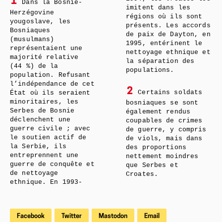
1
Dans la Bosnie-
imitent dans les
Herzégovine
régions où ils sont
yougoslave, les
présents. Les accords
Bosniaques
de paix de Dayton, en
(musulmans)
1995, entérinent le
représentaient une
nettoyage ethnique et
majorité relative
la séparation des
(44 %) de la
populations.
population. Refusant
l’indépendance de cet
2
Certains soldats
État où ils seraient
minoritaires, les
bosniaques se sont
Serbes de Bosnie
également rendus
déclenchent une
coupables de crimes
guerre civile ; avec
de guerre, y compris
le soutien actif de
de viols, mais dans
la Serbie, ils
des proportions
entreprennent une
nettement moindres
guerre de conquête et
que Serbes et
de nettoyage
Croates.
ethnique. En 1993-
Facebook
Twitter
Mastodon
Email