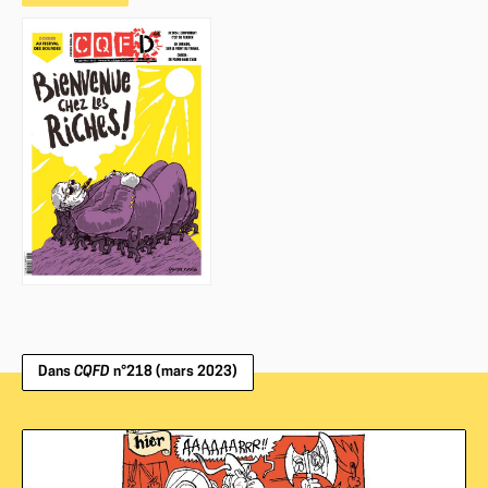
Dans
CQFD
n°218 (mars 2023)