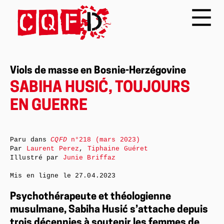
Viols de masse en Bosnie-Herzégovine
SABIHA HUSIĆ, TOUJOURS
EN GUERRE
Paru dans
CQFD
n°218 (mars 2023)
Par
Laurent Perez
,
Tiphaine Guéret
Illustré par
Junie Briffaz
Mis en ligne le
27.04.2023
Psychothérapeute et théologienne
musulmane, Sabiha Husić s’attache depuis
trois décennies à soutenir les femmes de