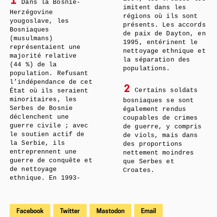
1
Dans la Bosnie-
imitent dans les
Herzégovine
régions où ils sont
yougoslave, les
présents. Les accords
Bosniaques
de paix de Dayton, en
(musulmans)
1995, entérinent le
représentaient une
nettoyage ethnique et
majorité relative
la séparation des
(44 %) de la
populations.
population. Refusant
l’indépendance de cet
2
Certains soldats
État où ils seraient
minoritaires, les
bosniaques se sont
Serbes de Bosnie
également rendus
déclenchent une
coupables de crimes
guerre civile ; avec
de guerre, y compris
le soutien actif de
de viols, mais dans
la Serbie, ils
des proportions
entreprennent une
nettement moindres
guerre de conquête et
que Serbes et
de nettoyage
Croates.
ethnique. En 1993-
Facebook
Twitter
Mastodon
Email