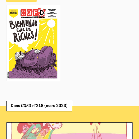
Dans
CQFD
n°218 (mars 2023)