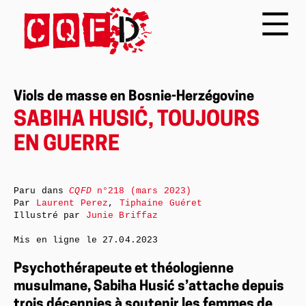
Viols de masse en Bosnie-Herzégovine
SABIHA HUSIĆ, TOUJOURS
EN GUERRE
Paru dans
CQFD
n°218 (mars 2023)
Par
Laurent Perez
,
Tiphaine Guéret
Illustré par
Junie Briffaz
Mis en ligne le
27.04.2023
Psychothérapeute et théologienne
musulmane, Sabiha Husić s’attache depuis
trois décennies à soutenir les femmes de