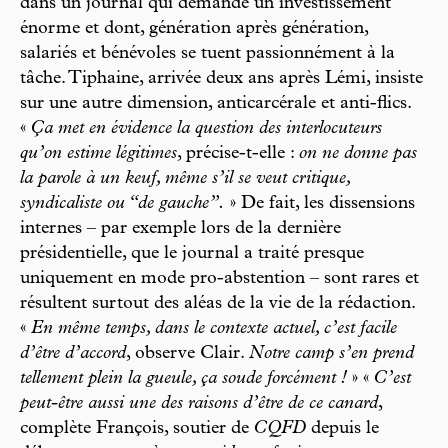
dans un journal qui demande un investissement
énorme et dont, génération après génération,
salariés et bénévoles se tuent passionnément à la
tâche. Tiphaine, arrivée deux ans après Lémi, insiste
sur une autre dimension, anticarcérale et anti-flics.
«
Ça met en évidence la question des interlocuteurs
qu’on estime légitimes
, précise-t-elle :
on ne donne pas
la parole à un keuf, même s’il se veut critique,
syndicaliste ou “de gauche”.
» De fait, les dissensions
internes – par exemple lors de la dernière
présidentielle, que le journal a traité presque
uniquement en mode pro-abstention – sont rares et
résultent surtout des aléas de la vie de la rédaction.
«
En même temps, dans le contexte actuel, c’est facile
d’être d’accord
, observe Clair.
Notre camp s’en prend
tellement plein la gueule, ça soude forcément !
» «
C’est
peut-être aussi une des raisons d’être de ce canard
,
complète François, soutier de
CQFD
depuis le