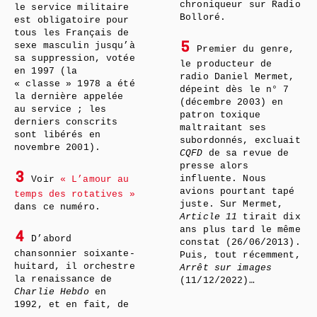
chroniqueur sur Radio
le service militaire
Bolloré.
est obligatoire pour
tous les Français de
sexe masculin jusqu’à
5
Premier du genre,
sa suppression, votée
le producteur de
en 1997 (la
radio Daniel Mermet,
« classe » 1978 a été
dépeint dès le n° 7
la dernière appelée
(décembre 2003) en
au service ; les
patron toxique
derniers conscrits
maltraitant ses
sont libérés en
subordonnés, excluait
novembre 2001).
CQFD
de sa revue de
presse alors
3
influente. Nous
Voir
« L’amour au
avions pourtant tapé
temps des rotatives »
juste. Sur Mermet,
dans ce numéro.
Article 11
tirait dix
ans plus tard le même
4
D’abord
constat (26/06/2013).
chansonnier soixante-
Puis, tout récemment,
huitard, il orchestre
Arrêt sur images
la renaissance de
(11/12/2022)…
Charlie Hebdo
en
1992, et en fait, de