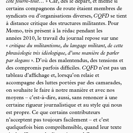
côté fourre-tout…
» Car, dès le départ, et même si
certains compagnons de route étaient membres de
syndicats ou d’organisations diverses,
CQFD
se tient
à distance critique des structures militantes. Pour
Momo, très présent à la rédac pendant les
années 2010, le travail du journal repose sur une
«
critique du militantisme, du langage militant, de cette
phraséologie très idéologique, d’une manière de parler
par slogans
». D’où des malentendus, des tensions et
des compromis parfois difficiles.
CQFD
n’est pas un
tableau d’affichage et, lorsqu’on relaie et
accompagne des luttes portées par des camarades,
on souhaite le faire à notre manière et avec nos
moyens – c’est-à-dire, aussi, sans renoncer à une
certaine rigueur journalistique et au style qui nous
est propre. Ce que certains contributeurs
n’acceptent pas toujours facilement – et c’est
quelquefois bien compréhensible, quand leur texte