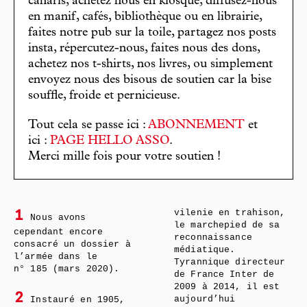
canaris, achetez nous en kiosque, diffusez-nous
en manif, cafés, bibliothèque ou en librairie,
faites notre pub sur la toile, partagez nos posts
insta, répercutez-nous, faites nous des dons,
achetez nos t-shirts, nos livres, ou simplement
envoyez nous des bisous de soutien car la bise
souffle, froide et pernicieuse.
Tout cela se passe ici :
ABONNEMENT
et
ici :
PAGE HELLO ASSO
.
Merci mille fois pour votre soutien !
vilenie en trahison,
1
Nous avons
le marchepied de sa
cependant encore
reconnaissance
consacré un dossier à
médiatique.
l’armée dans le
Tyrannique directeur
n° 185 (mars 2020).
de France Inter de
2009 à 2014, il est
2
aujourd’hui
Instauré en 1905,