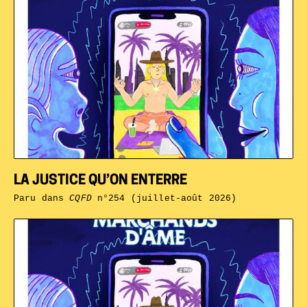
LA JUSTICE QU’ON ENTERRE
Paru dans
CQFD
n°254 (juillet-août 2026)