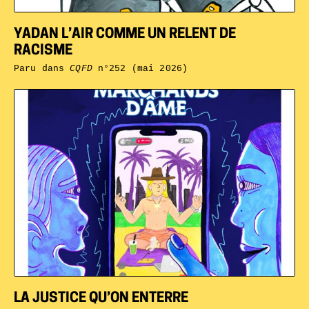
YADAN L’AIR COMME UN RELENT DE
RACISME
Paru dans
CQFD
n°252 (mai 2026)
LA JUSTICE QU’ON ENTERRE