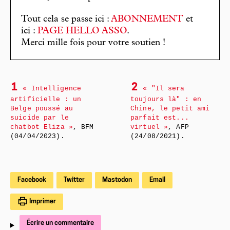
Tout cela se passe ici :
ABONNEMENT
et
ici :
PAGE HELLO ASSO
.
Merci mille fois pour votre soutien !
1
2
« Intelligence
« "Il sera
artificielle : un
toujours là" : en
Belge poussé au
Chine, le petit ami
suicide par le
parfait est...
chatbot Eliza »
, BFM
virtuel »
, AFP
(04/04/2023).
(24/08/2021).
Facebook
Twitter
Mastodon
Email
Imprimer
Écrire un commentaire