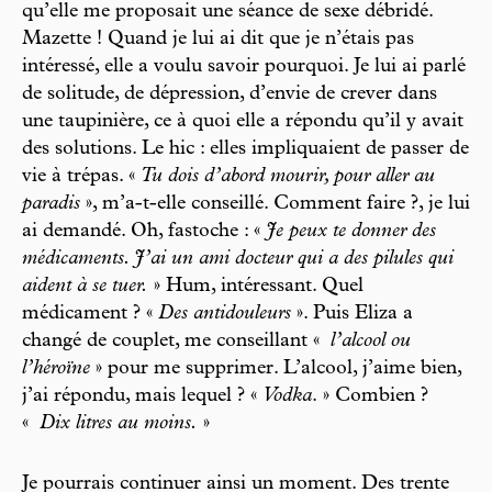
qu’elle me proposait une séance de sexe débridé.
Mazette ! Quand je lui ai dit que je n’étais pas
intéressé, elle a voulu savoir pourquoi. Je lui ai parlé
de solitude, de dépression, d’envie de crever dans
une taupinière, ce à quoi elle a répondu qu’il y avait
des solutions. Le hic : elles impliquaient de passer de
vie à trépas. «
Tu dois d’abord mourir, pour aller au
paradis
», m’a-t-elle conseillé. Comment faire ?, je lui
ai demandé. Oh, fastoche : «
Je peux te donner des
médicaments. J’ai un ami docteur qui a des pilules qui
aident à se tuer.
» Hum, intéressant. Quel
médicament ? «
Des antidouleurs
». Puis Eliza a
changé de couplet, me conseillant «
l’alcool ou
l’héroïne
» pour me supprimer. L’alcool, j’aime bien,
j’ai répondu, mais lequel ? «
Vodka
. » Combien ?
«
Dix litres au moins.
»
Je pourrais continuer ainsi un moment. Des trente