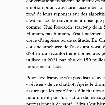
conversationnels savent de mieux en m
émotion pour vous faire succomber à l
fond de leurs réponses sur des algorit
c’est sur ce flou savamment dosé que p
comme Chai Research, start-up de la Sil
Humain, pas humain, c’est finalement
crève d’angoisse ou de solitude. En Chi
cousine améliorée de l’assistant vocal 
d’offrir du réconfort émotionnel aux pe
utilisée en 2021 par plus de 150 milli
moderne solitude.
Pour être franc, je n’ai pas discuté ave
« révisée » de ce chatbot. Après le dra
assuré que les problèmes d’incitation au
notamment par l’utilisation de message
professionnels de santé. Eliza s’est bi