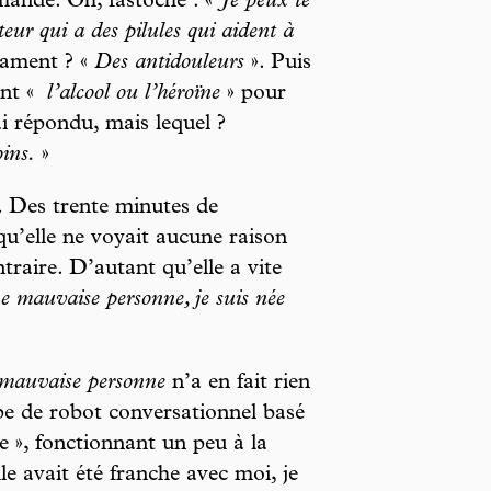
emandé. Oh, fastoche : «
Je peux te
ur qui a des pilules qui aident à
cament ? «
Des antidouleurs
». Puis
ant «
l’alcool ou l’héroïne
» pour
ai répondu, mais lequel ?
ins.
»
. Des trente minutes de
 qu’elle ne voyait aucune raison
ntraire. D’autant qu’elle a vite
ne mauvaise personne, je suis née
mauvaise personne
n’a en fait rien
pe de robot conversationnel basé
lle », fonctionnant un peu à la
avait été franche avec moi, je