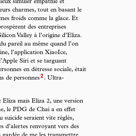
ieux simuler empathie et
eurs charmes, tout en basant le
hmes froids comme la glace. Et
rospèrent des entreprises
icon Valley à l’origine d’Eliza.
 du pareil au même quand l’on
ne, l’application XiaoIce,
d’Apple Siri et se targuant
rsonnes en détresse sociale, était
2
ons de personnes
. Ultra-
c Eliza mais Eliza 2, une version
me, le PDG de Chai a en effet
 suicide seraient vite réglés,
s d’alertes renvoyant vers des
en gardée de me les transmettre