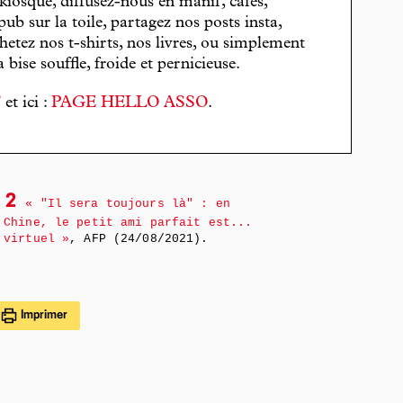
 kiosque, diffusez-nous en manif, cafés,
pub sur la toile, partagez nos posts insta,
hetez nos t-shirts, nos livres, ou simplement
bise souffle, froide et pernicieuse.
T
et ici :
PAGE HELLO ASSO
.
2
« "Il sera toujours là" : en
Chine, le petit ami parfait est...
virtuel »
, AFP (24/08/2021).
Imprimer