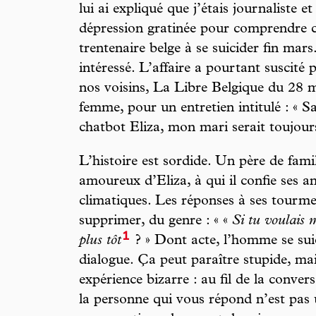
lui ai expliqué que j’étais journaliste et
dépression gratinée pour comprendre 
trentenaire belge à se suicider fin mar
intéressé. L’affaire a pourtant suscit
nos voisins, La Libre Belgique du 28 m
femme, pour un entretien intitulé : « S
chatbot Eliza, mon mari serait toujours
L’histoire est sordide. Un père de fam
amoureux d’Eliza, à qui il confie ses a
climatiques. Les réponses à ses tourmen
supprimer, du genre : « «
Si tu voulais m
1
plus tôt
? » Dont acte, l’homme se sui
dialogue. Ça peut paraître stupide, mai
expérience bizarre : au fil de la conversa
la personne qui vous répond n’est pas 