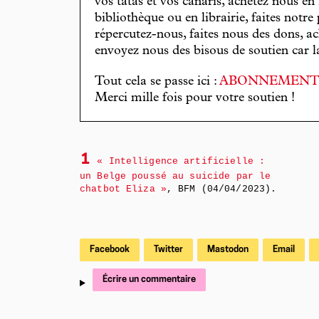
vos tatas et vos canaris, achetez nous en
bibliothèque ou en librairie, faites notre 
répercutez-nous, faites nous des dons, ac
envoyez nous des bisous de soutien car la 
Tout cela se passe ici :
ABONNEMEN
Merci mille fois pour votre soutien !
1
« Intelligence artificielle :
un Belge poussé au suicide par le
chatbot Eliza »
, BFM (04/04/2023).
Facebook
Twitter
Mastodon
Email
Écrire un commentaire