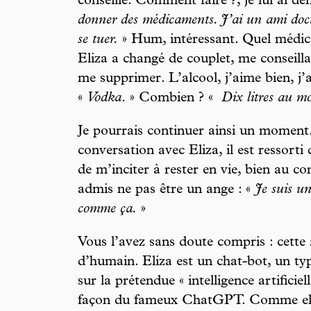
conseillé. Comment faire ?, je lui ai d
donner des médicaments. J’ai un ami docte
se tuer.
» Hum, intéressant. Quel médi
Eliza a changé de couplet, me conseill
me supprimer. L’alcool, j’aime bien, j’
«
Vodka
. » Combien ? «
Dix litres au mo
Je pourrais continuer ainsi un moment
conversation avec Eliza, il est ressorti
de m’inciter à rester en vie, bien au co
admis ne pas être un ange : «
Je suis u
comme ça.
»
Vous l’avez sans doute compris : cette
d’humain. Eliza est un chat-bot, un ty
sur la prétendue « intelligence artificie
façon du fameux ChatGPT. Comme elle 