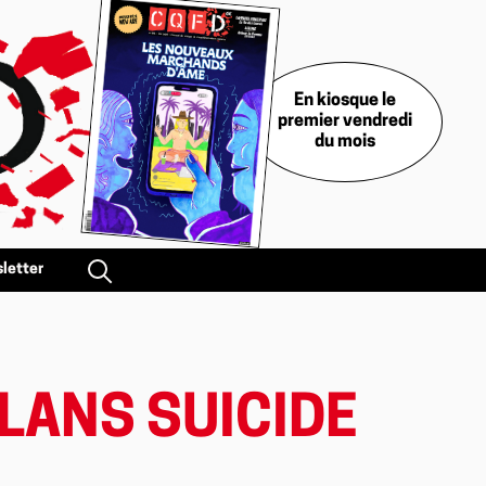
En kiosque le
premier vendredi
du mois
letter
PLANS SUICIDE