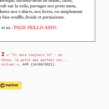
 kiosque, diffusez-nous en manif, cafés,
pub sur la toile, partagez nos posts insta,
hetez nos t-shirts, nos livres, ou simplement
bise souffle, froide et pernicieuse.
T
et ici :
PAGE HELLO ASSO
.
2
« "Il sera toujours là" : en
Chine, le petit ami parfait est...
virtuel »
, AFP (24/08/2021).
Imprimer