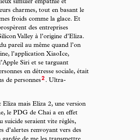
ieux simuler empathie et
eurs charmes, tout en basant le
hmes froids comme la glace. Et
rospèrent des entreprises
icon Valley à l’origine d’Eliza.
 du pareil au même quand l’on
ne, l’application XiaoIce,
d’Apple Siri et se targuant
rsonnes en détresse sociale, était
2
ons de personnes
. Ultra-
c Eliza mais Eliza 2, une version
me, le PDG de Chai a en effet
 suicide seraient vite réglés,
s d’alertes renvoyant vers des
en gardée de me les transmettre