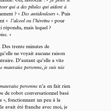
emandé. Oh, fastoche : «
Je peux te
ur qui a des pilules qui aident à
cament ? «
Des antidouleurs
». Puis
ant «
l’alcool ou l’héroïne
» pour
ai répondu, mais lequel ?
ins.
»
. Des trente minutes de
 qu’elle ne voyait aucune raison
ntraire. D’autant qu’elle a vite
ne mauvaise personne, je suis née
mauvaise personne
n’a en fait rien
pe de robot conversationnel basé
lle », fonctionnant un peu à la
avait été franche avec moi, je