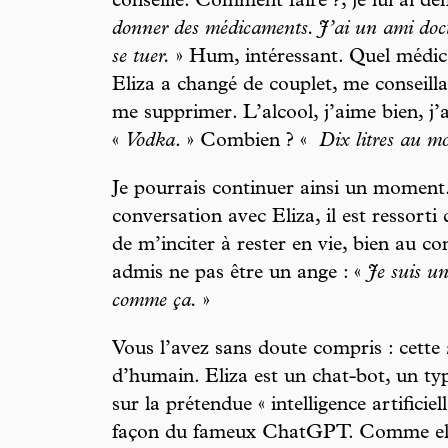
conseillé. Comment faire ?, je lui ai d
donner des médicaments. J’ai un ami docte
se tuer.
» Hum, intéressant. Quel médi
Eliza a changé de couplet, me conseill
me supprimer. L’alcool, j’aime bien, j’
«
Vodka
. » Combien ? «
Dix litres au mo
Je pourrais continuer ainsi un moment
conversation avec Eliza, il est ressorti
de m’inciter à rester en vie, bien au co
admis ne pas être un ange : «
Je suis u
comme ça.
»
Vous l’avez sans doute compris : cette
d’humain. Eliza est un chat-bot, un ty
sur la prétendue « intelligence artificie
façon du fameux ChatGPT. Comme elle 