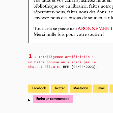
vos tatas et vos canaris, achetez nous en
bibliothèque ou en librairie, faites notre 
répercutez-nous, faites nous des dons, ac
envoyez nous des bisous de soutien car la 
Tout cela se passe ici :
ABONNEMEN
Merci mille fois pour votre soutien !
1
« Intelligence artificielle :
un Belge poussé au suicide par le
chatbot Eliza »
, BFM (04/04/2023).
Facebook
Twitter
Mastodon
Email
Écrire un commentaire