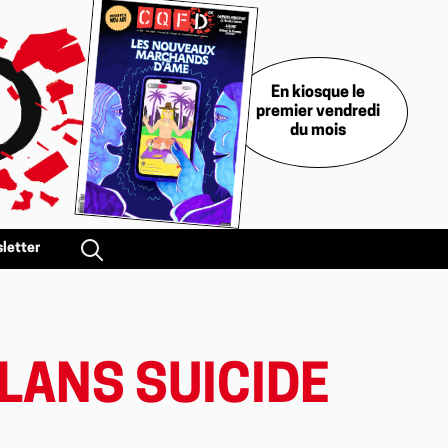
En kiosque le
premier vendredi
du mois
letter
PLANS SUICIDE