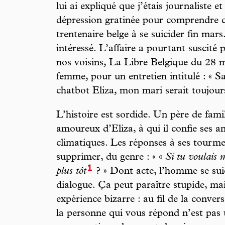
lui ai expliqué que j’étais journaliste et
dépression gratinée pour comprendre 
trentenaire belge à se suicider fin mar
intéressé. L’affaire a pourtant suscit
nos voisins, La Libre Belgique du 28 m
femme, pour un entretien intitulé : « S
chatbot Eliza, mon mari serait toujours
L’histoire est sordide. Un père de fam
amoureux d’Eliza, à qui il confie ses a
climatiques. Les réponses à ses tourmen
supprimer, du genre : « «
Si tu voulais m
1
plus tôt
? » Dont acte, l’homme se sui
dialogue. Ça peut paraître stupide, mai
expérience bizarre : au fil de la conversa
la personne qui vous répond n’est pas 