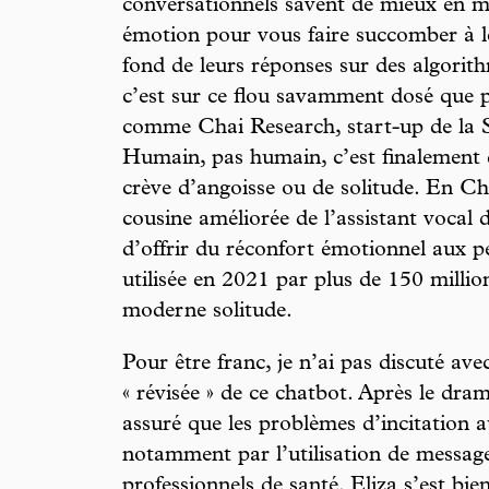
conversationnels savent de mieux en m
émotion pour vous faire succomber à l
fond de leurs réponses sur des algorit
c’est sur ce flou savamment dosé que p
comme Chai Research, start-up de la Sil
Humain, pas humain, c’est finalement
crève d’angoisse ou de solitude. En Chi
cousine améliorée de l’assistant vocal 
d’offrir du réconfort émotionnel aux pe
utilisée en 2021 par plus de 150 milli
moderne solitude.
Pour être franc, je n’ai pas discuté ave
« révisée » de ce chatbot. Après le dra
assuré que les problèmes d’incitation au
notamment par l’utilisation de message
professionnels de santé. Eliza s’est bi