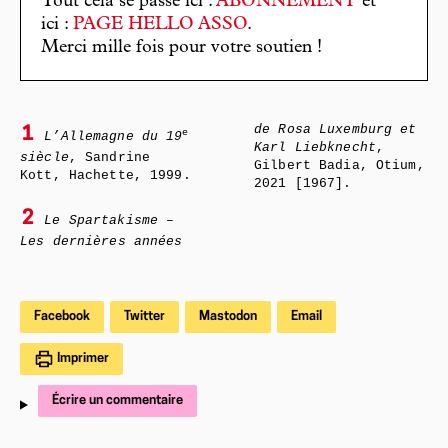
Tout cela se passe ici :
ABONNEMENT
et
ici :
PAGE HELLO ASSO
.
Merci mille fois pour votre soutien !
de Rosa Luxemburg et
1
e
L’Allemagne du 19
Karl Liebknecht
,
siècle
, Sandrine
Gilbert Badia, Otium,
Kott, Hachette, 1999.
2021 [1967].
2
Le Spartakisme –
Les dernières années
Facebook
Twitter
Mastodon
Email
Imprimer
Écrire un commentaire