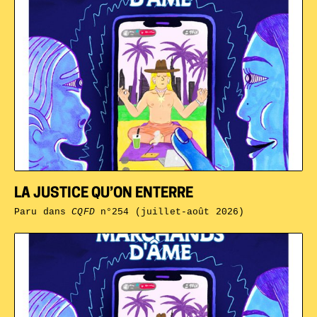
LA JUSTICE QU’ON ENTERRE
Paru dans
CQFD
n°254 (juillet-août 2026)