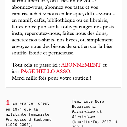
karma libertaire, on a besoin de vous :
abonnez-vous, abonnez vos tatas et vos
canaris, achetez nous en kiosque, diffusez-nous
en manif, cafés, bibliothèque ou en librairie,
faites notre pub sur la toile, partagez nos posts
insta, répercutez-nous, faites nous des dons,
achetez nos t-shirts, nos livres, ou simplement
envoyez nous des bisous de soutien car la bise
souffle, froide et pernicieuse.
Tout cela se passe ici :
ABONNEMENT
et
ici :
PAGE HELLO ASSO
.
Merci mille fois pour votre soutien !
féministe Nora
1
En France, c’est
Bouazzouni,
en 1974 que la
Faiminisme
et
militante féministe
Steaksisme
Françoise d’Eaubonne
(Nouriturfu, 2017 et
(1920-2005),