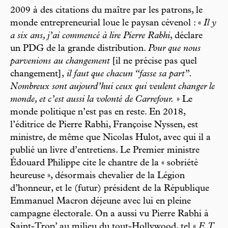
2009 à des citations du maître par les patrons, le
monde entrepreneurial loue le paysan cévenol : «
Il y
a six ans, j’ai commencé à lire Pierre Rabhi
, déclare
un PDG de la grande distribution.
Pour que nous
parvenions au changement
[il ne précise pas quel
changement],
il faut que chacun “fasse sa part”.
Nombreux sont aujourd’hui ceux qui veulent changer le
monde, et c’est aussi la volonté de Carrefour.
» Le
monde politique n’est pas en reste. En 2018,
l’éditrice de Pierre Rabhi, Françoise Nyssen, est
ministre, de même que Nicolas Hulot, avec qui il a
publié un livre d’entretiens. Le Premier ministre
Édouard Philippe cite le chantre de la « sobriété
heureuse », désormais chevalier de la Légion
d’honneur, et le (futur) président de la République
Emmanuel Macron déjeune avec lui en pleine
campagne électorale. On a aussi vu Pierre Rabhi à
Saint-Trop’ au milieu du tout-Hollywood, tel «
E.T.