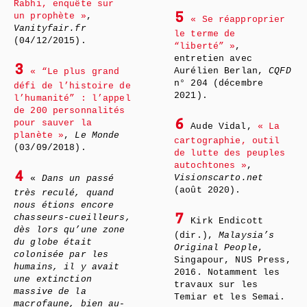
Rabhi, enquête sur
un prophète »
,
5
« Se réapproprier
Vanityfair.fr
le terme de
(04/12/2015).
“liberté” »
,
entretien avec
3
Aurélien Berlan,
CQFD
« “Le plus grand
n° 204 (décembre
défi de l’histoire de
2021).
l’humanité” : l’appel
de 200 personnalités
pour sauver la
6
Aude Vidal,
« La
planète »
,
Le Monde
cartographie, outil
(03/09/2018).
de lutte des peuples
autochtones »
,
4
Visionscarto.net
«
Dans un passé
(août 2020).
très reculé, quand
nous étions encore
chasseurs-cueilleurs,
7
Kirk Endicott
dès lors qu’une zone
(dir.),
Malaysia’s
du globe était
Original People
,
colonisée par les
Singapour, NUS Press,
humains, il y avait
2016. Notamment les
une extinction
travaux sur les
massive de la
Temiar et les Semai.
macrofaune, bien au-