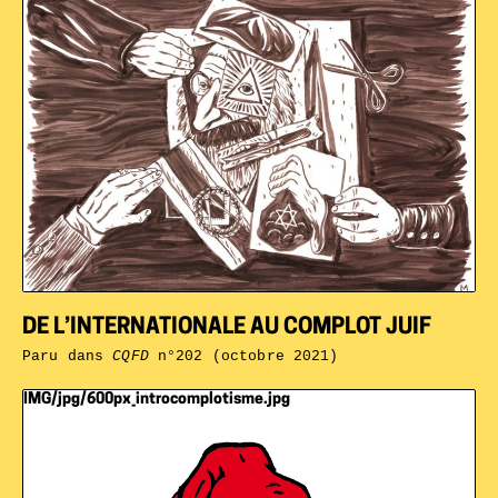
DE L’INTERNATIONALE AU COMPLOT JUIF
Paru dans
CQFD
n°202 (octobre 2021)
IMG/jpg/600px_introcomplotisme.jpg