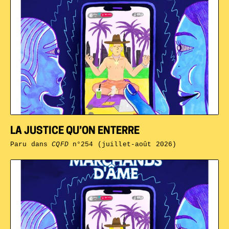
LA JUSTICE QU’ON ENTERRE
Paru dans
CQFD
n°254 (juillet-août 2026)