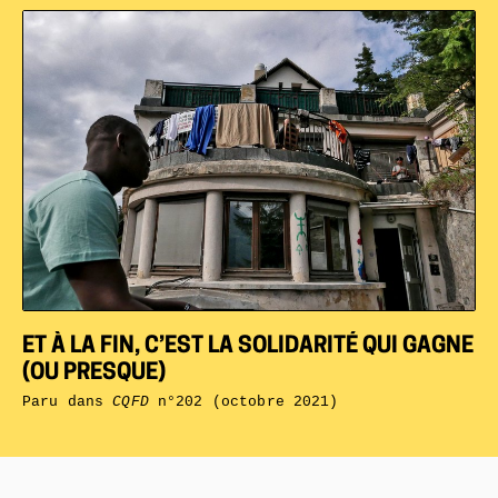
ET À LA FIN, C’EST LA SOLIDARITÉ QUI GAGNE
(OU PRESQUE)
Paru dans
CQFD
n°202 (octobre 2021)