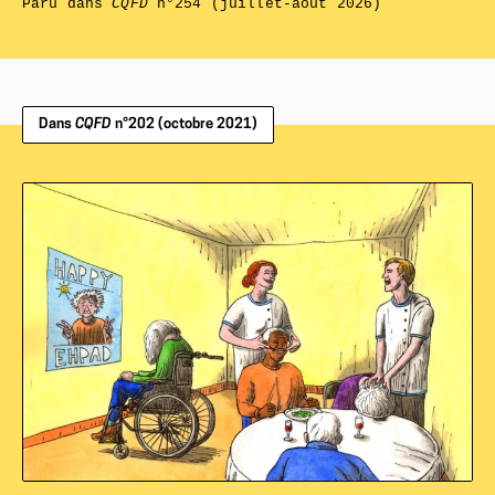
Paru dans
CQFD
n°254 (juillet-août 2026)
Dans
CQFD
n°202 (octobre 2021)