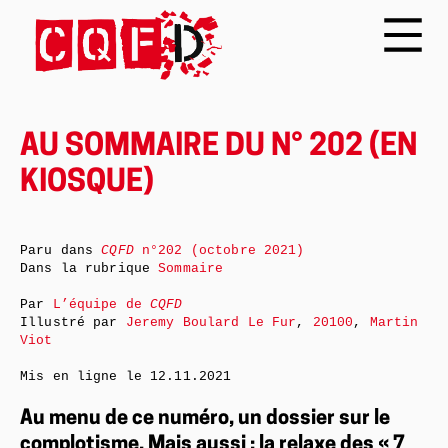
AU SOMMAIRE DU N° 202 (EN
KIOSQUE)
Paru dans
CQFD
n°202 (octobre 2021)
Dans la rubrique
Sommaire
Par
L’équipe de
CQFD
Illustré par
Jeremy Boulard Le Fur
,
20100
,
Martin
Viot
Mis en ligne le
12.11.2021
Au menu de ce numéro, un dossier sur le
complotisme. Mais aussi : la relaxe des « 7