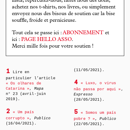
insta, répercutez-nous, faites nous des dons,
achetez nos t-shirts, nos livres, ou simplement
envoyez nous des bisous de soutien car la bise
souffle, froide et pernicieuse.
Tout cela se passe ici :
ABONNEMENT
et
ici :
PAGE HELLO ASSO
.
Merci mille fois pour votre soutien !
(11/05/2021).
1
Lire en
particulier l’article
4
« Luxo, o virus
« Os olhares de
Catarina »
,
Mapa
não passa por aqui »
,
n° 23 (avril-juin
Expresso
2019).
(28/05/2021).
2
5
« Um país
« Somos um país
corrupto »
,
Publico
pobre ? »
,
Publico
(16/04/2021).
(22/05/2021).